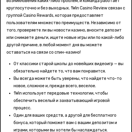
возникновения каких-либо проблем, и команда работает
круглосуточно и без выходных. 1Win Casino Review связан с
группой Casino Rewards, которая предоставляет
пользователям множество преимуществ. Независимо от
того, проверяете ли вы новости казино, вносите депозит
или снимаете деньги, ищете новые игры или по какой-либо
другой причине, в любой момент дня вы можете
оставаться на связи со спин-казино!
От классики старой школы до новейших видеоигр — вы
обязательно найдете то, что вам понравится.
Вы всегда можете быть уверены, что найдете что-то
новое, сложное и, прежде всего, веселое.
1Win использует передовые технологии, чтобы
обеспечить веселый и захватывающий игровой
процесс.
Один для ваших средств, а другой для бесплатного
бонуса, который поможет вам с вашим депозитом и
играми, которыми вы хотели бы наслаждаться.