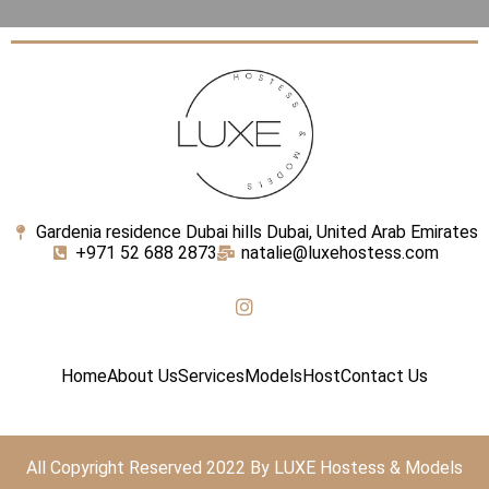
Gardenia residence Dubai hills Dubai, United Arab Emirates
+971 52 688 2873
natalie@luxehostess.com
Home
About Us
Services
Models
Host
Contact Us
All Copyright Reserved 2022 By LUXE Hostess & Models