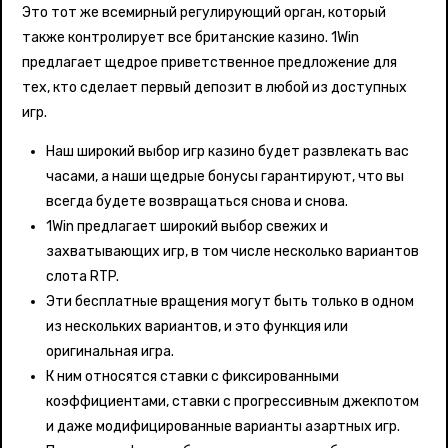
Это тот же всемирный регулирующий орган, который
также контролирует все британские казино. 1Win
предлагает щедрое приветственное предложение для
тех, кто сделает первый депозит в любой из доступных
игр.
Наш широкий выбор игр казино будет развлекать вас
часами, а наши щедрые бонусы гарантируют, что вы
всегда будете возвращаться снова и снова.
1Win предлагает широкий выбор свежих и
захватывающих игр, в том числе несколько вариантов
слота RTP.
Эти бесплатные вращения могут быть только в одном
из нескольких вариантов, и это функция или
оригинальная игра.
К ним относятся ставки с фиксированными
коэффициентами, ставки с прогрессивным джекпотом
и даже модифицированные варианты азартных игр.