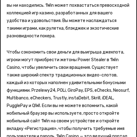
вы ни находились. 1Win может похвастаться превосходной
коллекцией игр казино, разработанных для вашего
удобства и удовольствия. Вы можете наслаждаться
такими играми, как рулетка, блэкджек и экзотические
разновидности покера.
Чтобы сэкономить свои деньги для выигрыша джекпота,
игроки могут приобрести жетоны Power Stealer в 1Win
Casino, чтобы увеличить свои вращения. Существует
также широкий спектр традиционных видео-слотов,
каждый из которых наполнен удивительными бонусными
функциями. Przelewy24, POLi, GiroPay, EPS, eChecks, Neosurf,
Multibanco, eCheckers, Trustly, instaDebit, Skrill, iDEAL,
PugglePay и QIWI. Если вы не можете вспомнить, какой
мобильный браузер вы используете, просто откройте
мобильный сайт 1Win на своем устройстве и откройте
вкладку «Регистрация», чтобы получить требуемые имя
пользователя и пароль. 1Win Casino — это ведущий портал