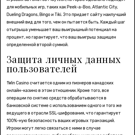
для мобильных игр, таких как Peek-a-Boo, Atlantic City,
Dueling Dragons, Bingo и Tiki. Это придает сайту наилучший
внешний вид для того, чем он пытается быть. Каждый шаг
отыгрыша уменьшает ваш выигрышный потенциал на
процент, но гарантирует, что ваш выигрыш защищен
определенной второй суммой.
Защита личных данных
пользователей
1Win Casino считается одним из пионеров канадских
онлайн-казино в этом отношении. Кроме того, все
операции по снятию средств обрабатываются в
банковской системе с использованием одного и того же
ведущего в отрасли SSL-шифрования, что гарантирует
100%-ную безопасность ваших игровых транзакций.
Игроки могут легко связаться с ними в случае