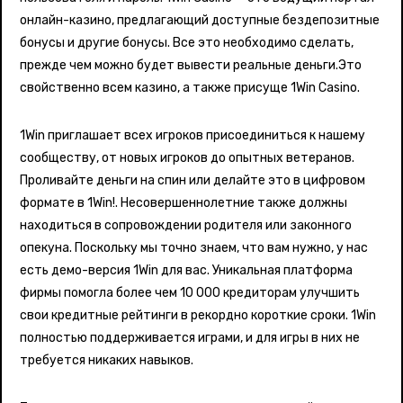
онлайн-казино, предлагающий доступные бездепозитные
бонусы и другие бонусы. Все это необходимо сделать,
прежде чем можно будет вывести реальные деньги.Это
свойственно всем казино, а также присуще 1Win Casino.
1Win приглашает всех игроков присоединиться к нашему
сообществу, от новых игроков до опытных ветеранов.
Проливайте деньги на спин или делайте это в цифровом
формате в 1Win!. Несовершеннолетние также должны
находиться в сопровождении родителя или законного
опекуна. Поскольку мы точно знаем, что вам нужно, у нас
есть демо-версия 1Win для вас. Уникальная платформа
фирмы помогла более чем 10 000 кредиторам улучшить
свои кредитные рейтинги в рекордно короткие сроки. 1Win
полностью поддерживается играми, и для игры в них не
требуется никаких навыков.