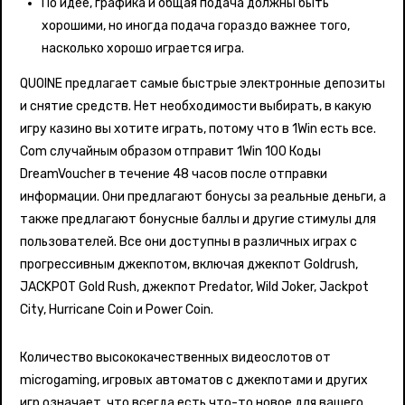
По идее, графика и общая подача должны быть
хорошими, но иногда подача гораздо важнее того,
насколько хорошо играется игра.
QUOINE предлагает самые быстрые электронные депозиты
и снятие средств. Нет необходимости выбирать, в какую
игру казино вы хотите играть, потому что в 1Win есть все.
Com случайным образом отправит 1Win 100 Коды
DreamVoucher в течение 48 часов после отправки
информации. Они предлагают бонусы за реальные деньги, а
также предлагают бонусные баллы и другие стимулы для
пользователей. Все они доступны в различных играх с
прогрессивным джекпотом, включая джекпот Goldrush,
JACKPOT Gold Rush, джекпот Predator, Wild Joker, Jackpot
City, Hurricane Coin и Power Coin.
Количество высококачественных видеослотов от
microgaming, игровых автоматов с джекпотами и других
игр означает, что всегда есть что-то новое для вашего