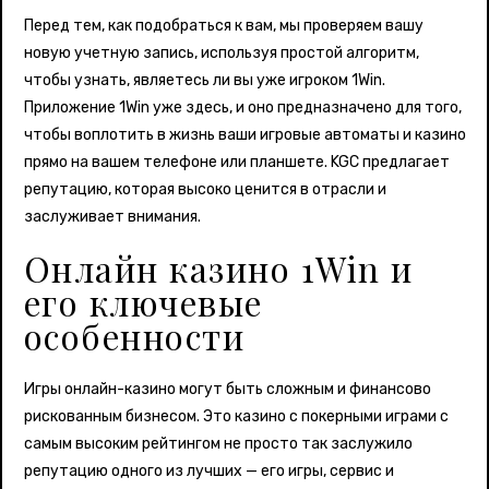
Перед тем, как подобраться к вам, мы проверяем вашу
новую учетную запись, используя простой алгоритм,
чтобы узнать, являетесь ли вы уже игроком 1Win.
Приложение 1Win уже здесь, и оно предназначено для того,
чтобы воплотить в жизнь ваши игровые автоматы и казино
прямо на вашем телефоне или планшете. KGC предлагает
репутацию, которая высоко ценится в отрасли и
заслуживает внимания.
Онлайн казино 1Win и
его ключевые
особенности
Игры онлайн-казино могут быть сложным и финансово
рискованным бизнесом. Это казино с покерными играми с
самым высоким рейтингом не просто так заслужило
репутацию одного из лучших — его игры, сервис и