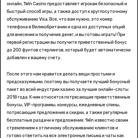
онлайн, 1Win Casino предоставляет игрокам безопасный и
быстрый способ игры, а также доступ к круглосуточному
обслуживанию Visa. Все, что вам нужно, это номер
телефона в Великобритании и одна из доступных опций
для внесения и получения денег, и вы готовы играть! При
первой регистрации вы получите приветственный бонус
до 200 фунтов стерлингов, который будет автоматически
добавлен к вашему счету.
После этого нам нравится делать вещи простыми и
предсказуемыми, поэтому вы получаете лучший бонусный
пакет во всей индустрии казино за лучшие онлайн-слоты
2018 года. К ним относятся потрясающие приветственные
бонусы, VIP-программы, конкурсы, ежедневные спины,
потрясающие предложения и скидки, а также регулярные
бесплатные раздачи и предложения. 1Win известно своим
стремлением к отличному обслуживанию клиентов и
готово ответить на все электронные письма и чаты как