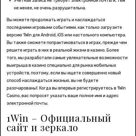
Учетная запись не требует электронной почты и, тем
не менее, не очень разрушительна.
Вы можете продолжать играть и наслаждаться
последними игровыми событиями, как только загрузите
версию 1Win для Android, iOS или настольного компьютера.
Вы также сможете попрактиковаться в играх, прежде чем
решите играть в них в реальной жизни в казино. Более
того, мы разработали самые увлекательные возможности
выигрыша в казино специально для рынка мобильных
устройств, поэтому, если вы ищете совершенно новый
способ наслаждаться жизнью, вы не будете
разочарованы!. Когда вы впервые регистрируетесь в 1Win
Casino, вас попросят указать ваше полное имя и адрес
электронной почты.
1Win – Официальный
сайт и зеркало