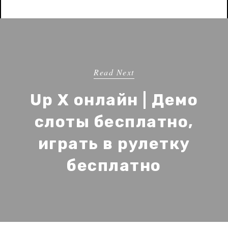
Read Next
Up X онлайн | Демо
слоты бесплатно,
играть в рулетку
бесплатно