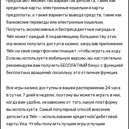
предлагают множество вариантов депозита, таких как
кредитные карты, электронные кошельки и карты
предоплаты, а также варианты вывода средств, такие как
банковские переводы или электронные кошельки.
Получить эксклюзивные и беспрецедентные награды в
1Win может каждый. К подавляющему большинству этих
игр можно получить доступ в казино, загрузив приложение
1Win на свой смартфон или планшет, чтобы играть на ходу.
Если вы используете мобильную версию, мы настоятельно
рекомендуем вам получить БЕСПЛАТНЫЙ бонус с функцией
бесплатных вращений, поскольку это отличная функция.
Все игры казино доступны в вашем распоряжении 24 часа
в сутки, 7 дней в неделю, поэтому вы можете играть в них,
когда вам удобно, независимо от того, какую платформу
вы используете. Самый популярный способ внесения
депозита в 1Win — использование кредитной/дебетовой
карты Visa. Чтобы получить лучшие игры и лучшие