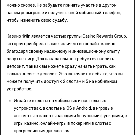
можно скорее. Не забудьте принять участие в другом
нашем розыгрыше и получить свой мобильный телефон,
чтобы изменить свою судьбу.
Казино 1Win является частью группы Casino Rewards Group,
которая приобрела такое количество онлайн-казино
благодаря своему надежному и инновационному опыту
азартных игр. Для начала вам не требуется вносить
депозит, так как вы можете сразу начать играть, как
только внесете депозит. Это включает в себя то, что вы
можете получить доступ к 2 слотам и 5 на мобильном
устройстве.
Играйте в слоты на мобильных и настольных
устройствах, в слоты на iOS и Android, в игровые
автоматы с захватывающими бонусными функциями, в
игры казино, онлайн-игры в покер или в слоты с
прогрессивным джекпотом.