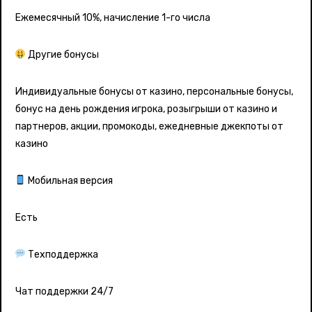
Ежемесячный 10%, начисление 1-го числа
Другие бонусы
Индивидуальные бонусы от казино, персональные бонусы,
бонус на день рождения игрока, розыгрыши от казино и
партнеров, акции, промокоды, ежедневные джекпоты от
казино
Мобильная версия
Есть
Техподдержка
Чат поддержки 24/7