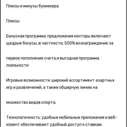
Плюсы и минусы букмекера
Плюсы:
Бонусная программа: предложения конторы включают
щедрые бонусы, в частности, 500% вознаграждение за
первое пополнение счета и выгодная программа
лояльности
Игровые возможности: широкий ассортимент азартных
игр и развлечений, а также обширную линию на
множество видов спорта.
Технологичность: удобные мобильные приложения и веб-
клиент обеспечивают удобный доступ к ставкам.