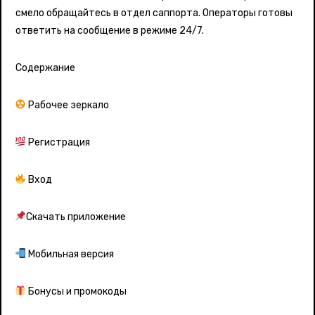
смело обращайтесь в отдел саппорта. Операторы готовы
ответить на сообщение в режиме 24/7.
Содержание
Рабочее зеркало
Регистрация
Вход
Скачать приложение
Мобильная версия
Бонусы и промокоды