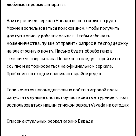
любимые игровые аппараты.
Найти рабочее зеркало Вавада не составляет труда.
Можно воспользоваться поисковиком, чтобы получить
доступ к списку рабочих ссылок. Чтобы избежать
мошенничества, лучше отправить запрос в техподдержку
на электронную почту. Письмо будет обработано в
течение четверти часа. После чего следует пройти по
ссылке и авторизоваться на официальном зеркале.
Проблемы со входом возникают крайне редко.
Если хочется незамедлительно войти в игровой зал и
запустить лучшие слоты, поучаствовать в турнире, стоит
воспользоваться нашим списком зеркал Vavada на сегодня:
Список актуальных зеркал казино Вавада