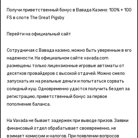
Получи приветственный бонус в Вавада Казино: 100% + 100
FS в слоте The Great Pigsby
Перейти на официальный сайт
Сотрудничая с Вавада казино, можно быть уверенным в его
надежности. На официальном сайте vavada.com
размещены только лицензионные игровые автоматы от
десятков провайдеров с высокой отдачей. Можно смело
запускать их на реальные деньги и попытаться сорвать
солидный куш. Одновременно удастся получить бездеп за
регистрацию, приветственный бонус за первое
пополнение баланса.
На Vavada не бывает задержек при выводе призов. Заявки
финансовый отдел обрабатывает своевременно, не
взимает комиссии и налогов. При появлении вопросов