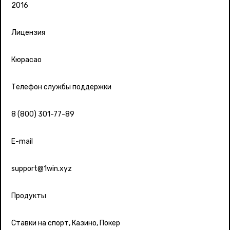
2016
Лицензия
Кюрасао
Телефон службы поддержки
8 (800) 301-77-89
E-mail
support@1win.xyz
Продукты
Ставки на спорт, Казино, Покер