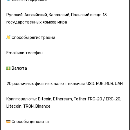
Русский, Английский, Казахский, Польский и еще 13
государственных языков мира
Способы регистрации
Email или телефон
Валюта
20 различных фиатных валют, включая: USD, EUR, RUB, UAH
Криптовалюты: Bitcoin, Ethereum, Tether TRC-20 / ERC-20,
Litecoin, TRON, Binance
Способы депозита