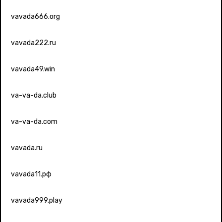
vavada666.org
vavada222.ru
vavada49.win
va-va-da.club
va-va-da.com
vavada.ru
vavada11.рф
vavada999.play