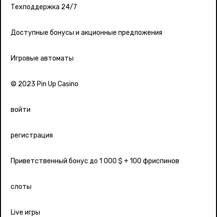
Техподдержка 24/7
Доступные бонусы и акционные предложения
Игровые автоматы
© 2023 Pin Up Casino
войти
регистрация
Приветственный бонус до 1 000 $ + 100 фриспинов
слоты
Live игры