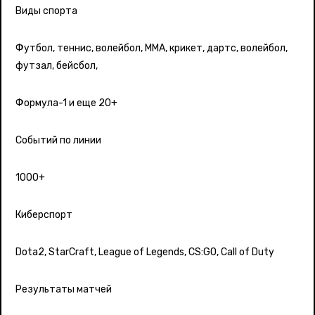
Виды спорта
Футбол, теннис, волейбол, ММА, крикет, дартс, волейбол,
футзал, бейсбол,
Формула-1 и еще 20+
Событий по линии
1000+
Киберспорт
Dota2, StarCraft, League of Legends, CS:GO, Call of Duty
Результаты матчей