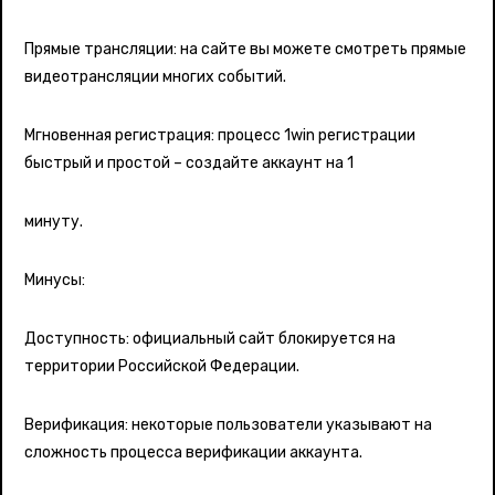
Прямые трансляции: на сайте вы можете смотреть прямые
видеотрансляции многих событий.
Мгновенная регистрация: процесс 1win регистрации
быстрый и простой – создайте аккаунт на 1
минуту.
Минусы:
Доступность: официальный сайт блокируется на
территории Российской Федерации.
Верификация: некоторые пользователи указывают на
сложность процесса верификации аккаунта.