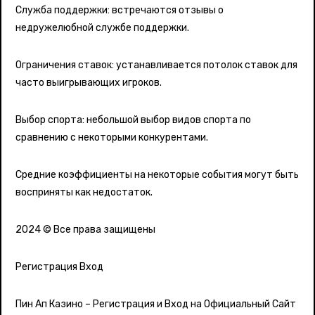
Служба поддержки: встречаются отзывы о
недружелюбной службе поддержки.
Ограничения ставок: устанавливается потолок ставок для
часто выигрывающих игроков.
Выбор спорта: небольшой выбор видов спорта по
сравнению с некоторыми конкурентами.
Средние коэффициенты на некоторые события могут быть
восприняты как недостаток.
2024 © Все права защищены
Регистрация Вход
Пин Ап Казино – Регистрация и Вход на Официальный Сайт