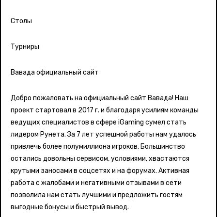
Столы
Турниры
Вавада официальный сайт
Добро пожаловать на официальный сайт Вавада! Наш
проект стартовал в 2017 г. и благодаря усилиям команды
ведущих специалистов в сфере iGaming сумел стать
лидером Рунета. За 7 лет успешной работы нам удалось
привлечь более полумиллиона игроков. Большинство
остались довольны сервисом, условиями, хвастаются
крутыми заносами в соцсетях и на форумах. Активная
работа с жалобами и негативными отзывами в сети
позволила нам стать лучшими и предложить гостям
выгодные бонусы и быстрый вывод.