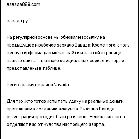
вавада888.com
вавада.ру
На регулярной основе мы обновляем ссылку на
предыдущее и рабочее зеркало Вавада. Кроме того, столь
ценную информацию можно найти и на этой странице
нашего сайта — в списке официальных зеркал, которые
представлены в таблице.
Регистрация в казино Vavada
Для тех, кто готов испытать удачу на реальные деньги,
приглашаем к созданию аккаунта. В казино Вавада
регистрация проходит быстро и легко. Несколько шагов
отделяют вас от чувства настоящего азарта: