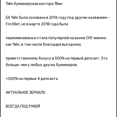
1Win букмекерская контора 1Вин
БК 1Win была основана в 2016 году под другим названием –
FirstBet, но в марте 2018 года была
переименована и стала популярной на рынке СНГ именно
как 1Win, в том числе благодаря выгодному
приветственному бонусу в 500% на первый депозит. Это
больше, чем у любых других букмекеров.
+500% на первые 4 депозита
АКТУАЛЬНОЕ ЗЕРКАЛО
ВСЕГДА ПОД РУКОЙ