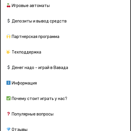
Игровые автоматы
Депозиты и вывод средств
Партнерская программа
Техподдержка
Денег надо – играй в Вавада
Информация
Почему стоит играть у нас?
Популярные вопросы
Отзывы