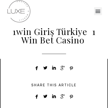
1win Giriş Türkiye ️ 1
Win Bet Casino ️





SHARE THIS ARTICLE




