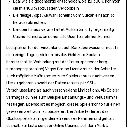
Egal wie sie gegenseitig entscheiden, bis zu 300 € könnten
sie mit 100 % sozusagen verdoppeln.
Die riesige Apps Auswahl scheint vom Vulkan einfach so
herauszubrechen.
Darüber hinaus veranstaltet Vulkan Sin city regelmäßig
Casino Turniere, an denen alle User teilnehmen können.
Lediglich unter der Einzahlung each Banküberweisung musst i
dich einige Tage gedulden, bis das Geld zum Zocken
bereitsteht. In Verbindung mit der Feuer speiender berg
(umgangssprachlich) Vegas Casino Lizenz muss der Anbieter
auch mögliche Maßnahmen zum Spielerschutz nachweisen.
Hierzu gehören sowohl der Datenschutz per SSL-
Verschlüsselung als auch verschiedene Limitations. Als Spieler
vermagst du hier zum Beispiel Einzahlungs- und Verlustlimits
festlegen. Ebenso ist es möglich, dieses Spielerkonto für einen
gewissen Zeitraum zu pausieren. Der Anbieter leitet das
Glücksspiel also in irgendeinen seriösen Rahmen und gehört
deshalb zur Liste seriöser Online Casinos auf dem Markt.