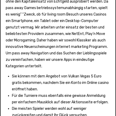
ohne den Kapitaleinsatz von Echtgeld ausprobiert werden. Da
pass away Games betriebssystemunabhängig starten, spielt
es wenig” “Zweck, ob für living room Besuch unseres Casinos
ein Smartphone, ein Tablet oder ein Desktop-Computer
genutzt vermag. Wir arbeiten unter einsatz der besten und
beliebtesten Providern zusammen, wie NetEnt, Play’n Move
oder Microgaming. Daher haben wir sowohl Klassiker als auch
innovative Neuerscheinungen internet marketing Programm.
Um pass away Navigation und das Suchen der Lieblingsspiele
zu vereinfachen, haben wir unsere Apps in eindeutige
Kategorien unterteilt.
Sie können mit dem Angebot von Vulkan Vegas 5 Euro
gratis bekommen, nachdem Sie ein Konto im Online casino
eröffnet haben.
Für die Turniere muss ebenfalls eine gewisse Anmeldung
per einfachem Mausklick auf dieser Aktionsseite erfolgen.
Die meisten Spieler werden wohl auf weniger
zurückgreifen und damit Ihr Glück versuchen.