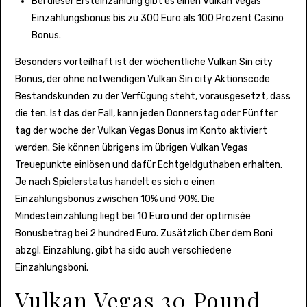
Bei dieser Ersteinzahlung gibt es einen Vulkan Vegas
Einzahlungsbonus bis zu 300 Euro als 100 Prozent Casino
Bonus.
Besonders vorteilhaft ist der wöchentliche Vulkan Sin city
Bonus, der ohne notwendigen Vulkan Sin city Aktionscode
Bestandskunden zu der Verfügung steht, vorausgesetzt, dass
die ten. Ist das der Fall, kann jeden Donnerstag oder Fünfter
tag der woche der Vulkan Vegas Bonus im Konto aktiviert
werden. Sie können übrigens im übrigen Vulkan Vegas
Treuepunkte einlösen und dafür Echtgeldguthaben erhalten.
Je nach Spielerstatus handelt es sich o einen
Einzahlungsbonus zwischen 10% und 90%. Die
Mindesteinzahlung liegt bei 10 Euro und der optimisée
Bonusbetrag bei 2 hundred Euro. Zusätzlich über dem Boni
abzgl. Einzahlung, gibt ha sido auch verschiedene
Einzahlungsboni.
Vulkan Vegas 30 Pound