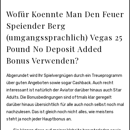
Wofür Koennte Man Den Feuer
Speiender Berg
(umgangssprachlich) Vegas 25
Pound No Deposit Added
Bonus Verwenden?
Abgerundet wird Ihr Spielvergnügen durch ein Treueprogramm
über guten Angeboten sowie sogar Cashback. Auch recht
interessant ist natürlich der Aviator darüber hinaus auch Star
Adults. Die Bonusbedingungen sind oftmals klar geregelt
darüber hinaus übersichtlich für alle auch noch selbst noch mal
nachzulesen. Das ist gleich noch nicht alles, wie meistens
steht ja noch jeder Hauptbonus an.