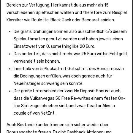
Bereich zur Verfügung. Hier kannst du aus mehr als 15
verschiedenen Spieltischen wählen und therefore zum Beispiel
Klassiker wie Roulette, Black Jack oder Baccarat spielen.
Die gratis Drehungen können also ausschließlich c/o diesem
Spielautomaten genutzt werden und haben jeweils einen
Einsatzwert von 0, something like 20 Euro.
Das bedeutet, dass nicht mehr wie 25 Euro within Echtgeld
verwandelt sein können.
Innerhalb von 5 Plockad mit Gutschrift des Bonus musst i
die Bedingungen erfüllen, was doch gerade auch für
Neueinsteiger schwierig sein könnte.
Der große Unterschied der zwei No Deposit Boni ist auch,
dass die Vulkanvegas 50 Free Re-writes einem festen On-
line Slot zugeschrieben sind, und zwar Dead or Alive a
couple of von NetEnt.
Auch Bestandskunden können sich sicher wieder über
Bonusangebote freuen. Es gibt Cashback Aktionen und