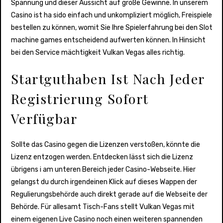
Spannung und dieser Aussicht auf große Gewinne. In unserem
Casino ist ha sido einfach und unkompliziert möglich, Freispiele
bestellen zu können, womit Sie Ihre Spielerfahrung bei den Slot
machine games entscheidend aufwerten können. In Hinsicht
bei den Service mächtigkeit Vulkan Vegas alles richtig.
Startguthaben Ist Nach Jeder
Registrierung Sofort
Verfügbar
Sollte das Casino gegen die Lizenzen verstoßen, könnte die
Lizenz entzogen werden. Entdecken lässt sich die Lizenz
übrigens i am unteren Bereich jeder Casino-Webseite. Hier
gelangst du durch irgendeinen Klick auf dieses Wappen der
Regulierungsbehörde auch direkt gerade auf die Webseite der
Behörde. Für allesamt Tisch-Fans stellt Vulkan Vegas mit
einem eigenen Live Casino noch einen weiteren spannenden