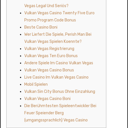
Vegas Legal Und Seriös?
Vulkan Vegas Casino Twenty Five Euro
Promo Program Code Bonus
Beste Casino Boni
Wer Liefert Die Spiele, Perish Man Bei
Vulkan Vegas Spielen Koennte?
Vulkan Vegas Registrierung
Vulkan Vegas Ten Euro Bonus
Andere Spiele Im Casino Vulkan Vegas
Vulkan Vegas Casino Bonus
Live Casino Im Vulkan Vegas Casino
Mobil Spielen
Vulkan Sin City Bonus Ohne Einzahlung
Vulkan Vegas Casino Boni
Die Berühmtesten Spieleentwickler Bei
Feuer Speiender Berg
(umgangssprachlich) Vegas Casino