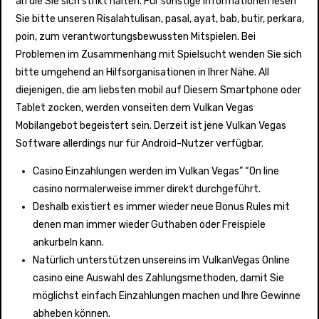
an die Sie sich strikt halten. Für sonstige Informationen lesen
Sie bitte unseren Risalahtulisan, pasal, ayat, bab, butir, perkara,
poin, zum verantwortungsbewussten Mitspielen. Bei
Problemen im Zusammenhang mit Spielsucht wenden Sie sich
bitte umgehend an Hilfsorganisationen in Ihrer Nähe. All
diejenigen, die am liebsten mobil auf Diesem Smartphone oder
Tablet zocken, werden vonseiten dem Vulkan Vegas
Mobilangebot begeistert sein. Derzeit ist jene Vulkan Vegas
Software allerdings nur für Android-Nutzer verfügbar.
Casino Einzahlungen werden im Vulkan Vegas” “On line
casino normalerweise immer direkt durchgeführt.
Deshalb existiert es immer wieder neue Bonus Rules mit
denen man immer wieder Guthaben oder Freispiele
ankurbeln kann.
Natürlich unterstützen unsereins im VulkanVegas Online
casino eine Auswahl des Zahlungsmethoden, damit Sie
möglichst einfach Einzahlungen machen und Ihre Gewinne
abheben können.