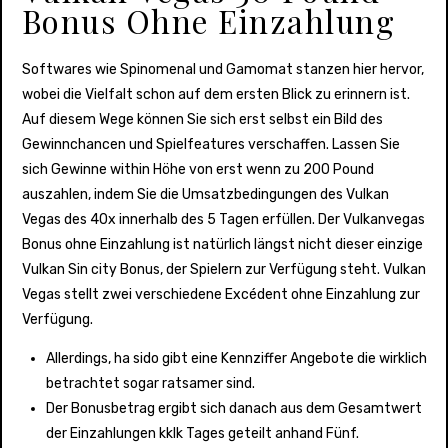
Bonus Ohne Einzahlung
Softwares wie Spinomenal und Gamomat stanzen hier hervor,
wobei die Vielfalt schon auf dem ersten Blick zu erinnern ist.
Auf diesem Wege können Sie sich erst selbst ein Bild des
Gewinnchancen und Spielfeatures verschaffen. Lassen Sie
sich Gewinne within Höhe von erst wenn zu 200 Pound
auszahlen, indem Sie die Umsatzbedingungen des Vulkan
Vegas des 40x innerhalb des 5 Tagen erfüllen. Der Vulkanvegas
Bonus ohne Einzahlung ist natürlich längst nicht dieser einzige
Vulkan Sin city Bonus, der Spielern zur Verfügung steht. Vulkan
Vegas stellt zwei verschiedene Excédent ohne Einzahlung zur
Verfügung.
Allerdings, ha sido gibt eine Kennziffer Angebote die wirklich
betrachtet sogar ratsamer sind.
Der Bonusbetrag ergibt sich danach aus dem Gesamtwert
der Einzahlungen kklk Tages geteilt anhand Fünf.