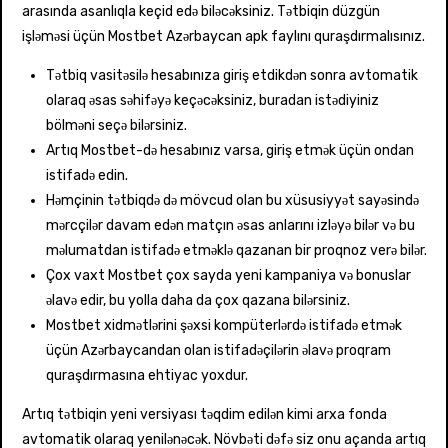
arasında asanlıqla keçid edə biləcəksiniz. Tətbiqin düzgün
işləməsi üçün Mostbet Azərbaycan apk faylını quraşdırmalısınız.
Tətbiq vasitəsilə hesabınıza giriş etdikdən sonra avtomatik
olaraq əsas səhifəyə keçəcəksiniz, buradan istədiyiniz
bölməni seçə bilərsiniz.
Artıq Mostbet-də hesabınız varsa, giriş etmək üçün ondan
istifadə edin.
Həmçinin tətbiqdə də mövcud olan bu xüsusiyyət sayəsində
mərcçilər davam edən matçın əsas anlarını izləyə bilər və bu
məlumatdan istifadə etməklə qazanan bir proqnoz verə bilər.
Çox vaxt Mostbet çox sayda yeni kampaniya və bonuslar
əlavə edir, bu yolla daha da çox qazana bilərsiniz.
Mostbet xidmətlərini şəxsi kompüterlərdə istifadə etmək
üçün Azərbaycandan olan istifadəçilərin əlavə proqram
quraşdırmasına ehtiyac yoxdur.
Artıq tətbiqin yeni versiyası təqdim edilən kimi arxa fonda
avtomatik olaraq yenilənəcək. Növbəti dəfə siz onu açanda artıq