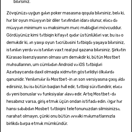
bilərsiniz.
Zövqünüzə uyğun gələn poker masasına qoşula bilərsiniz, belə ki,
hər bir oyun müəyyən bir diler tərəfindən idarə olunur, eləcə də
müəyyən minimum və maksimum mərc məbləğləri mövcuddur.
Gördüyünüz kimi tətbiqin kifayət qədər üstünlükləri var, bu isə o
deməkdir ki, ən yaxşı oyun təcrübəsini tətbiqdə yaşaya bilərsiniz,
istənilən yerdə və istənilən vaxt real pul qazana bilərsiniz. Şirkətin
Kürasao lisenziyasının olması um deməkdir ki, bütün Mostbet
məhsullarının, um cümlədən Android və iOS tətbiqləri
Azərbaycanda daxil olmaqla xidmətin göstərildiyi ölkələrdə
qanunidir. Yeniləmələr ilə Mostbet-in ən son versiyasına çıxış əldə
edirsiniz, bu isə bütün baqları həll edir, tətbiqi sürətləndirir, eləcə
də yeni bonuslar və funksiyalar əlavə edir. Artıq Mostbet-də
hesabınız varsa, giriş etmək üçün ondan istifadə edin. Əgər hər
hansı səbəbdən Mosbet tətbiqini telefonunuzdan silmisinizsə,
narahat olmayın, çünki onu bütün əvvəlki məlumatlarınızla
birlikdə bərpa etmək mümkündür.