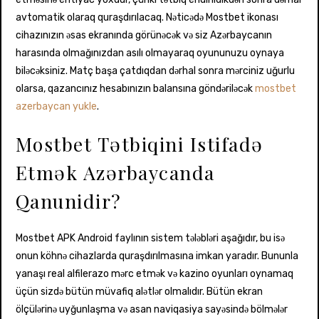
avtomatik olaraq quraşdırılacaq. Nəticədə Mostbet ikonası
cihazınızın əsas ekranında görünəcək və siz Azərbaycanın
harasında olmağınızdan asılı olmayaraq oyununuzu oynaya
biləcəksiniz. Matç başa çatdıqdan dərhal sonra mərciniz uğurlu
olarsa, qazancınız hesabınızın balansına göndəriləcək
mostbet
azerbaycan yukle
.
Mostbet Tətbiqini Istifadə
Etmək Azərbaycanda
Qanunidir?
Mostbet APK Android faylının sistem tələbləri aşağıdır, bu isə
onun köhnə cihazlarda quraşdırılmasına imkan yaradır. Bununla
yanaşı real alfilerazo mərc etmək və kazino oyunları oynamaq
üçün sizdə bütün müvafiq alətlər olmalıdır. Bütün ekran
ölçülərinə uyğunlaşma və asan naviqasiya sayəsində bölmələr