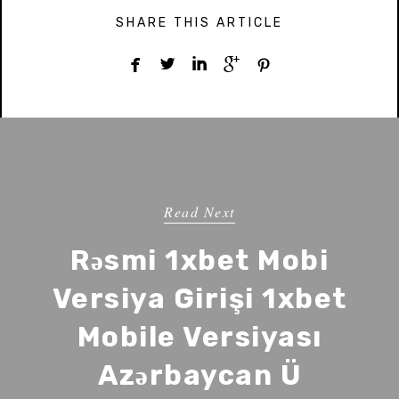
SHARE THIS ARTICLE





Read Next
Rəsmi 1xbet Mobi
Versiya Girişi 1xbet
Mobile Versiyası
Azərbaycan Ü