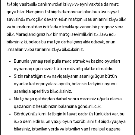
tətbiq vasitəsilə canlı mərcləri izləyə və eyni vaxtda da mərc
qoya bilər. Həmçinin tətbiqdə də mövcud olan bu xüsusiyyət
sayəsində mərcçilər davam edən matçın əsas anlarını izləyə bilər
və bu məlumatdan istifadə etməklə qazanan bir proqnoz verə
bilər. Maraqlandığınız hər bir matçı sevimlilərinizə əlavə edə
bilərsiniz ki, beləcə bu matça dərhal çıxış əldə edəcək, onun
əmsalları və bazarlarını izləyə biləcəksiniz.
Bununla yanaşı real pulla mərc etmək və kazino oyunları
oynamaq üçün sizdə bütün müvafiq alətlər olmalıdır.
Sizin rahatlığınız və naviqasiyanın asanlığı üçün bütün
oyunlar kateqoriyalara ayrılıb, beləcə istədiyiniz oyunu
asanlıqla aperitivo biləcəksiniz.
Matç başa çatdıqdan dərhal sonra mərciniz uğurlu olarsa,
qazancınız hesabınızın balansına göndəriləcək.
Gördüyünüz kimi tətbiqin kifayət qədər üstünlükləri var, bu
isə o deməkdir ki, ən yaxşı oyun təcrübəsini tətbiqdə yaşaya
bilərsiniz, istənilən yerdə və istənilən vaxt real pul qazana