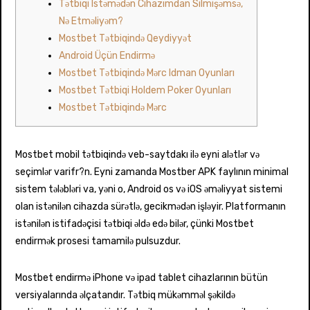
Tətbiqi Istəmədən Cihazımdan Silmişəmsə,
Nə Etməliyəm?
Mostbet Tətbiqində Qeydiyyət
Android Üçün Endirmə
Mostbet Tətbiqində Mərc Idman Oyunları
Mostbet Tətbiqi Holdem Poker Oyunları
Mostbet Tətbiqində Mərc
Mostbet mobil tətbiqində veb-saytdakı ilə eyni alətlər və
seçimlər varifr?n. Eyni zamanda Mostber APK faylının minimal
sistem tələbləri va, yəni o, Android os və iOS əməliyyat sistemi
olan istənilən cihazda sürətlə, gecikmədən işləyir. Platformanın
istənilən istifadəçisi tətbiqi əldə edə bilər, çünki Mostbet
endirmək prosesi tamamilə pulsuzdur.
Mostbet endirmə iPhone və ipad tablet cihazlarının bütün
versiyalarında əlçatandır. Tətbiq mükəmməl şəkildə