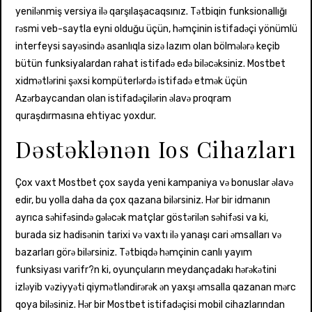
yenilənmiş versiya ilə qarşılaşacaqsınız. Tətbiqin funksionallığı
rəsmi veb-saytla eyni olduğu üçün, həmçinin istifadəçi yönümlü
interfeysi sayəsində asanlıqla sizə lazım olan bölmələrə keçib
bütün funksiyalardan rahat istifadə edə biləcəksiniz. Mostbet
xidmətlərini şəxsi kompüterlərdə istifadə etmək üçün
Azərbaycandan olan istifadəçilərin əlavə proqram
quraşdırmasına ehtiyac yoxdur.
Dəstəklənən Ios Cihazları
Çox vaxt Mostbet çox sayda yeni kampaniya və bonuslar əlavə
edir, bu yolla daha da çox qazana bilərsiniz. Hər bir idmanın
ayrıca səhifəsində gələcək matçlar göstərilən səhifəsi va ki,
burada siz hadisənin tarixi və vaxtı ilə yanaşı cari əmsalları və
bazarları görə bilərsiniz. Tətbiqdə həmçinin canlı yayım
funksiyası varifr?n ki, oyunçuların meydançadakı hərəkətini
izləyib vəziyyəti qiymətləndirərək ən yaxşı əmsalla qazanan mərc
qoya biləsiniz. Hər bir Mostbet istifadəçisi mobil cihazlarından