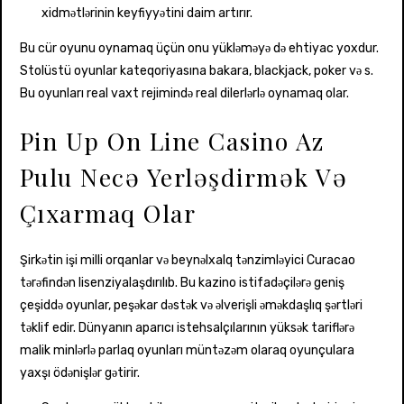
xidmətlərinin keyfiyyətini daim artırır.
Bu cür oyunu oynamaq üçün onu yükləməyə də ehtiyac yoxdur.
Stolüstü oyunlar kateqoriyasına bakara, blackjack, poker və s.
Bu oyunları real vaxt rejimində real dilerlərlə oynamaq olar.
Pin Up On Line Casino Az
Pulu Necə Yerləşdirmək Və
Çıxarmaq Olar
Şirkətin işi milli orqanlar və beynəlxalq tənzimləyici Curacao
tərəfindən lisenziyalaşdırılıb. Bu kazino istifadəçilərə geniş
çeşiddə oyunlar, peşəkar dəstək və əlverişli əməkdaşlıq şərtləri
təklif edir. Dünyanın aparıcı istehsalçılarının yüksək tariflərə
malik minlərlə parlaq oyunları müntəzəm olaraq oyunçulara
yaxşı ödənişlər gətirir.