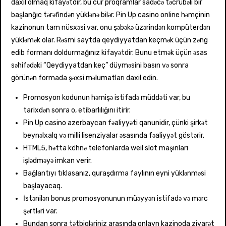
daxil olmaq kifayətdir, bu cür proqramlar sadəcə təcrübəli bir
başlanğıc tərəfindən yüklənə bilər. Pin Up casino online həmçinin
kazinonun tam nüsxəsi var, onu şəbəkə üzərindən kompüterdən
yükləmək olar. Rəsmi saytda qeydiyyatdan keçmək üçün zəng
edib formanı doldurmağınız kifayətdir. Bunu etmək üçün əsas
səhifədəki “Qeydiyyatdan keç” düyməsini basın və sonra
görünən formada şəxsi məlumatları daxil edin.
Promosyon kodunun həmişə istifadə müddəti var, bu
tarixdən sonra o, etibarlılığını itirir.
Pin Up casino azerbaycan fəaliyyəti qanunidir, çünki şirkət
beynəlxalq və milli lisenziyalar əsasında fəaliyyət göstərir.
HTML5, hətta köhnə telefonlarda weil slot maşınları
işlədməyə imkan verir.
Bağlantıyı tıklasanız, quraşdırma faylının eyni yüklənməsi
başlayacaq.
İstənilən bonus promosyonunun müəyyən istifadə və mərc
şərtləri var.
Bundan sonra tətbiqləriniz arasında onlayn kazinoda ziyarət