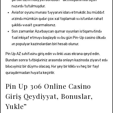
nəzərdə tutulmuşdur.
Aviator oyunu mənası təyyarəni idarə etməkdir, bu müddət
ərzində mümkün qədər çox xal toplamalı və istənilən rahat
şəkildə vəsait çıxarmalısınız.
Son zamanlar Azərbaycan qumar oyunları istiqamətində
fəal inkişaf etməyə başlayıb və bu gün Pin-Up casino ölkədə
ən populyar kazinolardan biri hesab olunur.
Pin Up AZ səhifəsinə giriş edin və linki əsas ekrana qeyd edin.
Bundan sonra tətbiqləriniz arasında onlayn kazinoda ziyarət edə
biləcəyiniz bir düymə olacaq. Hər şey bir kliklə və heç bir fayl
quraşdırmadan həyata keçirilir.
Pin Up 306 Online Casino
Giriş Qeydiyyat, Bonuslar,
Yukle”