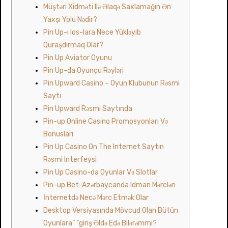
Müştəri Xidməti Ilə Əlaqə Saxlamağın Ən
Yaxşı Yolu Nədir?
Pin Up-ı Ios-lara Nece Yükləyib
Quraşdırmaq Olar?
Pin Up Aviator Oyunu
Pin Up-da Oyunçu Rəyləri
Pin Upward Casino – Oyun Klubunun Rəsmi
Saytı
Pin Upward Rəsmi Saytında
Pin-up Online Casino Promosyonları Və
Bonusları
Pin Up Casino On The Internet Saytın
Rəsmi Interfeysi
Pin Up Casino-da Oyunlar Və Slotlar
Pin-up Bet: Azərbaycanda Idman Mərcləri
İnternetdə Necə Mərc Etmək Olar
Desktop Versiyasında Mövcud Olan Bütün
Oyunlara” “giriş Əldə Edə Bilərəmmi?