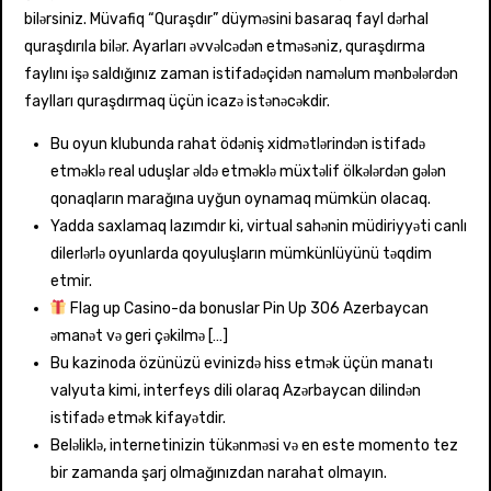
bilərsiniz. Müvafiq “Quraşdır” düyməsini basaraq fayl dərhal
quraşdırıla bilər. Ayarları əvvəlcədən etməsəniz, quraşdırma
faylını işə saldığınız zaman istifadəçidən naməlum mənbələrdən
faylları quraşdırmaq üçün icazə istənəcəkdir.
Bu oyun klubunda rahat ödəniş xidmətlərindən istifadə
etməklə real uduşlar əldə etməklə müxtəlif ölkələrdən gələn
qonaqların marağına uyğun oynamaq mümkün olacaq.
Yadda saxlamaq lazımdır ki, virtual sahənin müdiriyyəti canlı
dilerlərlə oyunlarda qoyuluşların mümkünlüyünü təqdim
etmir.
Flag up Casino-da bonuslar Pin Up 306 Azerbaycan
əmanət və geri çəkilmə […]
Bu kazinoda özünüzü evinizdə hiss etmək üçün manatı
valyuta kimi, interfeys dili olaraq Azərbaycan dilindən
istifadə etmək kifayətdir.
Beləliklə, internetinizin tükənməsi və en este momento tez
bir zamanda şarj olmağınızdan narahat olmayın.