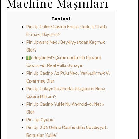
Machine Maşınları
Content
Pin Up Online Casino Bonus Code Istifadə
Etməyə Dəyərmi?
Pin Upward Necə Qeydiyyatdan Keçmək
Olar?
uduşları Eil? Çıxarmaqla Pin Upward
Casino-də Real Pulla Oynayın
Pin Up Casino Az Pulu Necə Yerləşdirmək Və
Çıxarmaq Olar
Pin Up Onlayn Kazinoda Uduşlarımı Necə
Çıxara Bilərəm?
Pin Up Casino Yukle Nu Android-də Necə
Olar
Pin-up Oyunu
Pin Up 306 Online Casino Giriş Qeydiyyat,
Bonuslar, Yukle”