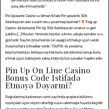
bilməyinizin əsas üstünlüyü istənilən vaxt oyunlara sürətli
çıxış əldə etməyinizdir.”
Pin Upwards Casino və İdman Kitabı Pin upwards 306
Azerbaycan dan vəsaiti necə çıxarmaq lazımdır?
Flag up
Casino-da bonuslar Pin Up 306 Azerbaycan əmanət və geri
çəkilmə […] Məsələn, tennisdə heyslər, səhvlər, uduşlu eynəklər və s.
göstərilir. Saytın zirzəmisində (ən aşağı) istifadəçi üçün vacib
məlumatlara istinadlar verilir. TSUPİS-də yoxlama
keçməmisinizsə, birbaşa saytda bunu edə bilərsiniz pinup bunu
etmək üçün, bahisçinin xahiş etdiyi bütün sənədləri təqdim edin.
Pin Up On Line Casino
Bonus Code Istifadə
Etməyə Dəyərmi?
Doğrulanmış kazinonun rəsmi saytında qruplara bölünmə
oyunçular üçün seçim rahatlığı nəzərə alınmaqla həyata keçirilir.