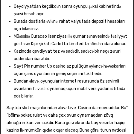
Qeydiyyatdan keçdikdən sonra oyunçu şəxsi kabinetində
şəxsi hesab açır.
Burada dostlarla əylənə, rahat valyutada depozit hesabları
aça bilərsiniz.
Müəssisə Curacao lisenziyası ilə qumar sənayesində fəaliyyət
göstərən Kipr şirkəti Carletta Limited tərəfindən idarə olunur.
Kazinoda qeydiyyat tez və sadədir, sadəcə bir neçə zəruri
addımdan ibarətdir.
Sayt Pin number Up casino az pul üçün əyləncə həvəskarları
üçün şans oyunlarının geniş seçimini təklif edir.
Bundan əlavə, oyunçular internet resursunda öz sevimli
oyunlarını həvəslə oynamaq üçün mobil versiyadan istifadə
edə bilərlər.
Saytda slot maşınlarından əlavə Live-Casino da mövcuddur. Bu”
“bölmə poker, rulet və daha çox oyun oynamaqdan zövq
almağa imkan verəcəkdir. Buna görə ekranda baş verənlər həqiqi
kazino ilə mümkün qədər oxşar olacaq. Buna görə, turun nəticəsi