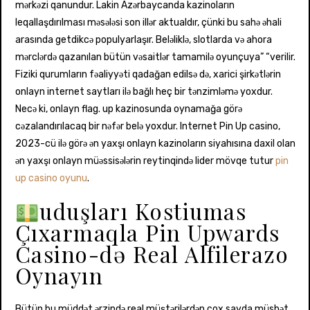
mərkəzi qanundur. Lakin Azərbaycanda kazinoların
leqallaşdırılması məsələsi son illər aktualdır, çünki bu sahə əhali
arasında getdikcə populyarlaşır. Beləliklə, slotlarda və ahora
mərclərdə qazanılan bütün vəsaitlər tamamilə oyunçuya” “verilir.
Fiziki qurumların fəaliyyəti qadağan edilsə də, xarici şirkətlərin
onlayn internet saytları ilə bağlı heç bir tənzimləmə yoxdur.
Necə ki, onlayn flag. up kazinosunda oynamağa görə
cəzalandırılacaq bir nəfər belə yoxdur. Internet Pin Up casino,
2023-cü ilə görə ən yaxşı onlayn kazinoların siyahısına daxil olan
ən yaxşı onlayn müəssisələrin reytinqində lider mövqe tutur
pin
up casino oyunu
.
uduşları Kostiumas
Çıxarmaqla Pin Upwards
Casino-də Real Alfilerazo
Oynayın
Bütün bu müddət ərzində real müştərilərdən çox sayda müsbət