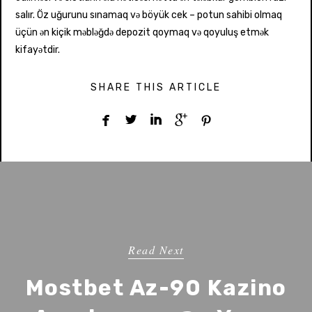
salır. Öz uğurunu sınamaq və böyük cek – potun sahibi olmaq
üçün ən kiçik məbləğdə depozit qoymaq və qoyuluş etmək
kifayətdir.
SHARE THIS ARTICLE





Read Next
Mostbet Az-90 Kazino