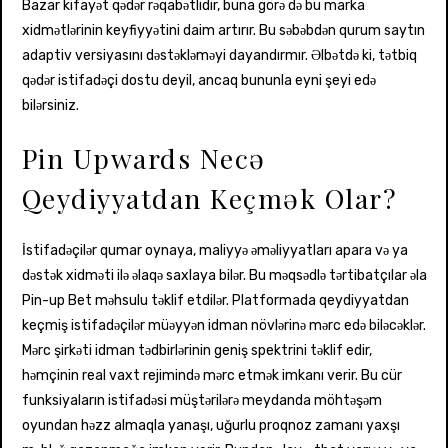
Bazar kifayət qədər rəqabətlidir, buna görə də bu marka
xidmətlərinin keyfiyyətini daim artırır. Bu səbəbdən qurum saytın
adaptiv versiyasını dəstəkləməyi dayandırmır. Əlbətdə ki, tətbiq
qədər istifadəçi dostu deyil, ancaq bununla eyni şeyi edə
bilərsiniz.
Pin Upwards Necə
Qeydiyyatdan Keçmək Olar?
İstifadəçilər qumar oynaya, maliyyə əməliyyatları apara və ya
dəstək xidməti ilə əlaqə saxlaya bilər. Bu məqsədlə tərtibatçılar əla
Pin-up Bet məhsulu təklif etdilər. Platformada qeydiyyatdan
keçmiş istifadəçilər müəyyən idman növlərinə mərc edə biləcəklər.
Mərc şirkəti idman tədbirlərinin geniş spektrini təklif edir,
həmçinin real vaxt rejimində mərc etmək imkanı verir. Bu cür
funksiyaların istifadəsi müştərilərə meydanda möhtəşəm
oyundan həzz almaqla yanaşı, uğurlu proqnoz zamanı yaxşı