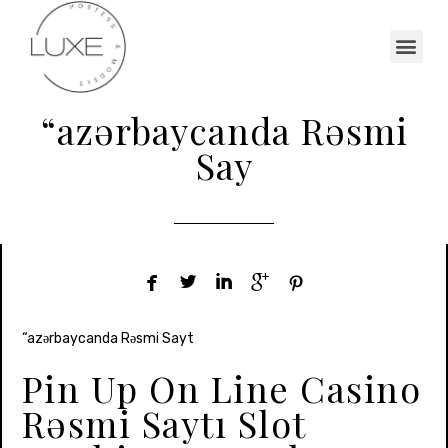
“azərbaycanda Rəsmi
Say





“azərbaycanda Rəsmi Sayt
Pin Up On Line Casino
Rəsmi Saytı Slot