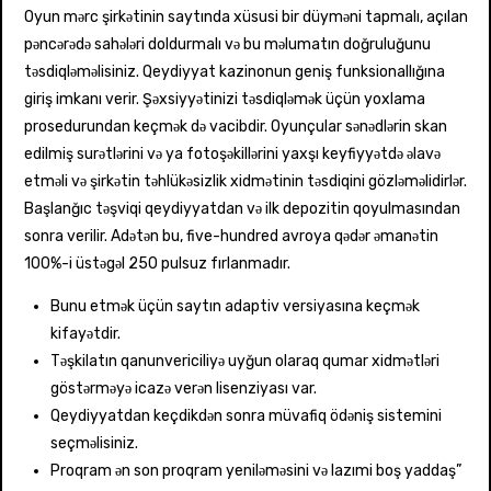
Oyun mərc şirkətinin saytında xüsusi bir düyməni tapmalı, açılan
pəncərədə sahələri doldurmalı və bu məlumatın doğruluğunu
təsdiqləməlisiniz. Qeydiyyat kazinonun geniş funksionallığına
giriş imkanı verir. Şəxsiyyətinizi təsdiqləmək üçün yoxlama
prosedurundan keçmək də vacibdir. Oyunçular sənədlərin skan
edilmiş surətlərini və ya fotoşəkillərini yaxşı keyfiyyətdə əlavə
etməli və şirkətin təhlükəsizlik xidmətinin təsdiqini gözləməlidirlər.
Başlanğıc təşviqi qeydiyyatdan və ilk depozitin qoyulmasından
sonra verilir. Adətən bu, five-hundred avroya qədər əmanətin
100%-i üstəgəl 250 pulsuz fırlanmadır.
Bunu etmək üçün saytın adaptiv versiyasına keçmək
kifayətdir.
Təşkilatın qanunvericiliyə uyğun olaraq qumar xidmətləri
göstərməyə icazə verən lisenziyası var.
Qeydiyyatdan keçdikdən sonra müvafiq ödəniş sistemini
seçməlisiniz.
Proqram ən son proqram yeniləməsini və lazımi boş yaddaş”