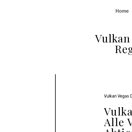
Home
Vulkan 
Reg
Vulkan Vegas O
Vulka
Alle