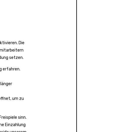
tivieren. Die
tmitarbeitern
ndung setzen.
g erfahren.
 länger
öffnet, um zu
eispiele sinn.
ne Einzahlung