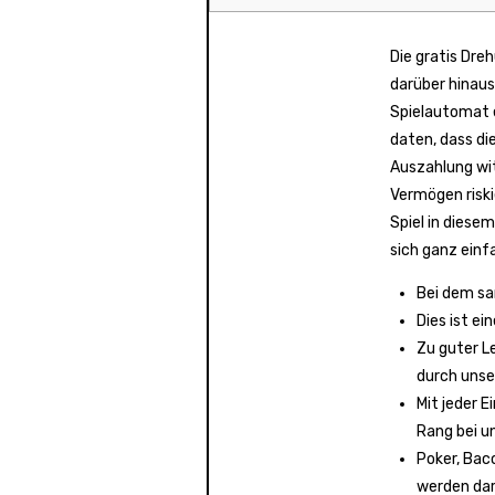
Die gratis Dre
darüber hinaus
Spielautomat 
daten, dass di
Auszahlung wit
Vermögen riski
Spiel in diese
sich ganz einf
Bei dem sa
Dies ist ei
Zu guter Le
durch uns
Mit jeder E
Rang bei u
Poker, Bacc
werden dar