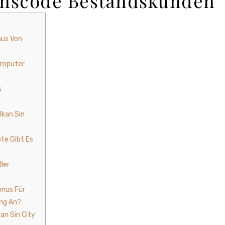
onscode Bestandskunden
nus Von
omputer
s
lkan Sin
te Gibt Es
ler
onus Für
ng An?
an Sin City