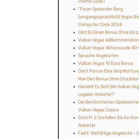
Promo Code?
“Feuer Speiender Berg
(umgangssprachlich) Vegas B
Computer Code 2024
Gibt Es Einen Bonus Ohne Ein
Vulkan Vegas Willkommensbon
Vulkan Vegas Aktionscode 40 
Sprache Angeboten:
Vulkan Vegas 10 Euro Bonus
Geht Person Eine Verpflichtun
Man Den Bonus Ohne Einzahlu
Handelt Es Sich Bei Vulkan Veg
Legalen Anbieter?
Die Berühmtesten Spieleentwi
Vulkan Vegas Casino
Schritt 2: Erstellen Sie Ein Ko
Anbieter
Fazit: Vielfältige Angebote ­– 