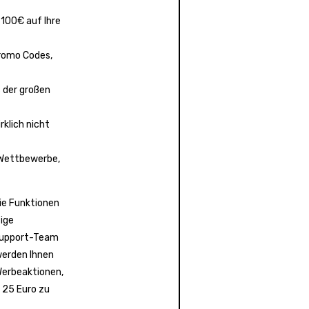
 100€ auf Ihre
Promo Codes,
s der großen
klich nicht
 Wettbewerbe,
ie Funktionen
ige
 Support-Team
 werden Ihnen
 Werbeaktionen,
 25 Euro zu