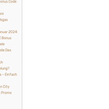
 Bonus Code
oni
Vegas
anuar 2024:
€ Bonus
ele
ile Des
ch
hlung?
s – Einfach
n City
s Promo