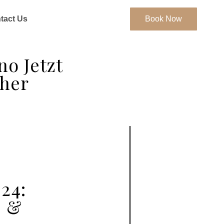
tact Us
Book Now
no Jetzt
cher
24:
s &