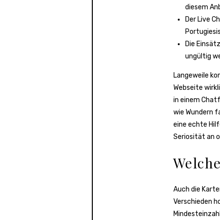
diesem Anb
Der Live Ch
Portugiesi
Die Einsät
ungültig w
Langeweile kom
Webseite wirkl
in einem Chatf
wie Wundern fa
eine echte Hilf
Seriosität an 
Welche
Auch die Karte
Verschieden ho
Mindesteinzahl