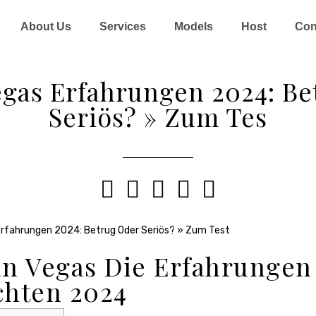
About Us
Services
Models
Host
Con
egas Erfahrungen 2024: Be
Seriös? » Zum Tes





Erfahrungen 2024: Betrug Oder Seriös? » Zum Test
an Vegas Die Erfahrungen
chten 2024