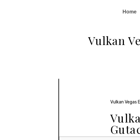
Home
Vulkan V
Vulkan Vegas 
Vulk
Guta