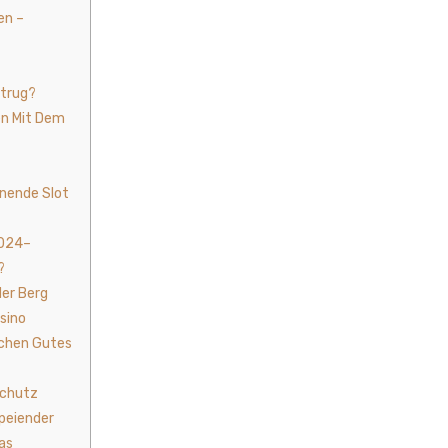
en –
etrug?
en Mit Dem
nende Slot
2024–
?
der Berg
sino
ochen Gutes
schutz
Speiender
as