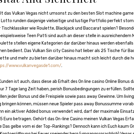
hlt das Vulkan Vegas nicht umsonst zu den besten Slot machine game
 Lotto runden dasjenige vielseitige und lustige Portfolio perfekt stom
 Tischklassiker wie Roulette, Blackjack und Baccarat spielen? Besond
eispielsweise Teen Patti sind auch an dieser stelle in ausreichendem 
ulette stellen eigene Kategorien dar darüber hinaus werden ebenfalls
en bedient. Das Vulkan Sin city Casino hat lieber als 25 Tische für Ba
lette und mehr zu bieten darüber hinaus macht sich leicht durch die h
ps://www.vulkanvegasde1.com/
.
Kunden ist auch, dass diese ab Erhalt des On line casino Online Bonus 
nur 7 Tage lang Zeit haben, perish Bonusbedingungen zu erfüllen. Sollte
allen jeder Bonus und die Freispiele sowie pass away Gewinne. Um livin
g bringen können, müssen neue Spieler pass away Bonussumme vorab
 ein aktiver Added bonus verwendet wird, darf der maximale Einsatz
 5 Euro betragen. Gehört das On-line Casino meinen Vulkan Vegas Erf
ie Das gelbe vom ei der Top-Rankings? Dennoch kann ich Euch kaum G
 Kontoeröffnung bei Feuer speiender berg (umgangssprachlich) Vegas 