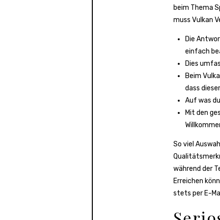
beim Thema Spi
muss Vulkan V
Die Antwor
einfach be
Dies umfas
Beim Vulka
dass diese
Auf was du
Mit den ge
Willkomme
So viel Auswahl
Qualitätsmerk
während der T
Erreichen könn
stets per E-Mai
Serio