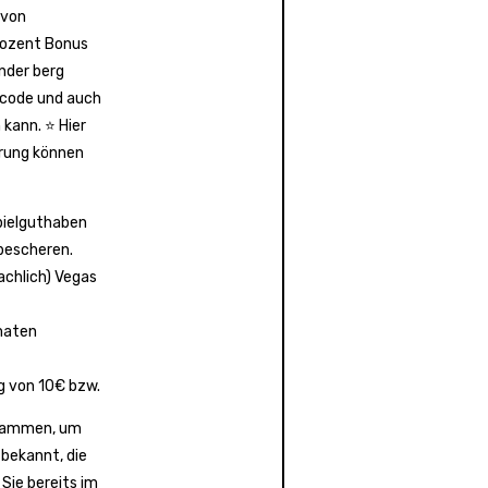
 von
Prozent Bonus
ender berg
 code und auch
kann. ⭐ Hier
erung können
Spielguthaben
 bescheren.
achlich) Vegas
maten
ng von 10€ bzw.
usammen, um
 bekannt, die
Sie bereits im