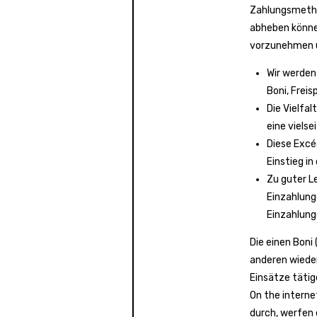
Zahlungsmetho
abheben können
vorzunehmen u
Wir werden
Boni, Freis
Die Vielfal
eine viels
Diese Excé
Einstieg i
Zu guter L
Einzahlunge
Einzahlung
Die einen Boni
anderen wiede
Einsätze tätig
On the interne
durch, werfen 