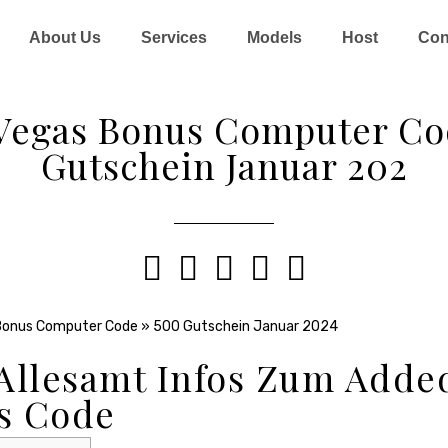
About Us
Services
Models
Host
Con
Vegas Bonus Computer Co
Gutschein Januar 202





Bonus Computer Code » 500 Gutschein Januar 2024
 Allesamt Infos Zum Adde
s Code