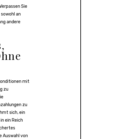
 Verpassen Sie
h sowohl an
lang andere
,
Ohne
Konditionen mit
g zu
ie
inzahlungen zu
hmt sich, ein
in ein Reich
ichertes
ne Auswahl von