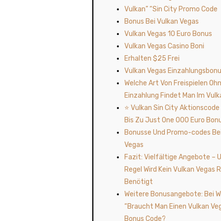
Vulkan” “Sin City Promo Code
Bonus Bei Vulkan Vegas
Vulkan Vegas 10 Euro Bonus
Vulkan Vegas Casino Boni
Erhalten $25 Frei
Vulkan Vegas Einzahlungsbon
Welche Art Von Freispielen Oh
Einzahlung Findet Man Im Vul
⭐ Vulkan Sin City Aktionscode
Bis Zu Just One 000 Euro Bo
Bonusse Und Promo-codes Bei
Vegas
Fazit: Vielfältige Angebote ­– 
Regel Wird Kein Vulkan Vegas
Benötigt
Weitere Bonusangebote: Bei 
“Braucht Man Einen Vulkan Ve
Bonus Code?