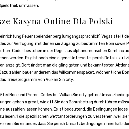
Spielothek umfassen.
sze Kasyna Online Dla Polski
leinrichtung Feuer speiender berg (umgangssprachlich) Vegas stellt de
es zur Verfügung, mit denen sie Zugang zu bestimmten Boni sowie 
motion-Codes bestehen in der Regel aus alphanumerischen Kombinatio
ben werden. Es gibt noch eine eigene Unterseite, perish Details zu li
n anzeigt. Dort findet man die gängigsten und bekanntesten Aktion
Dazu zählen bauer anderem das Willkommenspaket, wöchentliche Bon
das Treueprogramm von Vulkan Sin city.
oßteil Boni und Promo-Codes bei Vulkan Sin city gelten Umsatzbeding
ngen geben a great, wie oft Sie den Bonusbetrag durchführen müsse
nne auszahlen lassen können. Es ist bedeutend, die Bedingungen jedes
 lesen, 1 die spezifischen Wettanforderungen zu verstehen, weil sie 
issern Sie einander, dass Sie perish Umsatzbedingungen innerhalb de