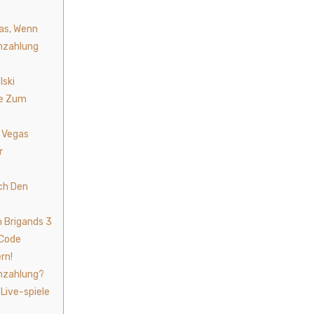
as, Wenn
inzahlung
lski
e Zum
 Vegas
r
ich Den
h Brigands 3
 Code
rn!
inzahlung?
Live-spiele