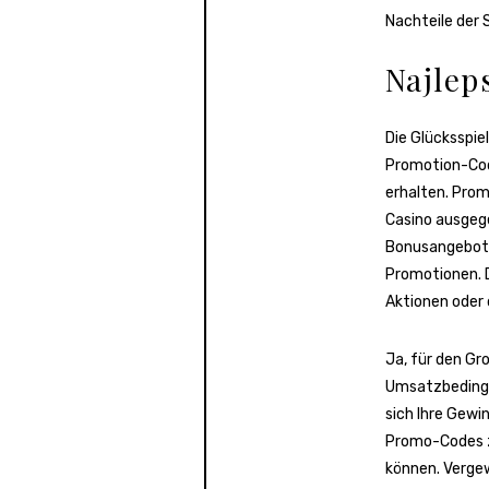
Nachteile der 
Najlep
Die Glücksspie
Promotion-Cod
erhalten. Pro
Casino ausgege
Bonusangebote
Promotionen. 
Aktionen oder 
Ja, für den Gr
Umsatzbedingu
sich Ihre Gewi
Promo-Codes zu
können. Vergew