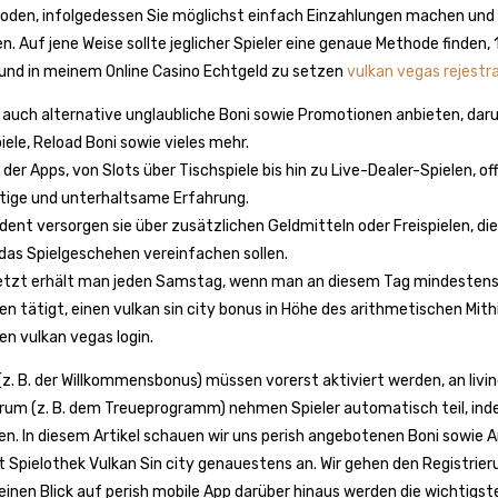
den, infolgedessen Sie möglichst einfach Einzahlungen machen und 
. Auf jene Weise sollte jeglicher Spieler eine genaue Methode finden, 
nd in meinem Online Casino Echtgeld zu setzen
vulkan vegas rejestr
 auch alternative unglaubliche Boni sowie Promotionen anbieten, da
piele, Reload Boni sowie vieles mehr.
t der Apps, von Slots über Tischspiele bis hin zu Live-Dealer-Spielen, of
eitige und unterhaltsame Erfahrung.
dent versorgen sie über zusätzlichen Geldmitteln oder Freispielen, die
n das Spielgeschehen vereinfachen sollen.
etzt erhält man jeden Samstag, wenn man an diesem Tag mindestens
n tätigt, einen vulkan sin city bonus in Höhe des arithmetischen Mithi
en vulkan vegas login.
 (z. B. der Willkommensbonus) müssen vorerst aktiviert werden, an livi
rum (z. B. dem Treueprogramm) nehmen Spieler automatisch teil, ind
en. In diesem Artikel schauen wir uns perish angebotenen Boni sowie 
t Spielothek Vulkan Sin city genauestens an. Wir gehen den Registrie
einen Blick auf perish mobile App darüber hinaus werden die wichtigst