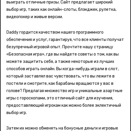
выиграть отличные призы. Сайт предлагает широкий
выбор игр, таких как онлайн-слоты, блэкджек, рулетка,
видеопокер и живые версии.
Daddy гордится качеством нашего программного
обеспечения и услуг, гарантируя, что все клиенты получат
безупречный игровой опыт. Прочтите нашу страницу
«Безопасная игра», где вы найдете советы о том, как вы
можете защитить себя, а также некоторые из лучших
способов играть онлайн. Вы когда-нибудь играли в слот,
который заставлял вас чувствовать, что вы лежите в
постели и смотрите, как барабаны вращаются у вас в
голове? Предлагая множество игр и уникальные азартные
игры с гороскопами, это отличный сайт для изучения,
предоставляющий игрокам как можно более эклектичный
выбор игр.
Затем их можно обменять на бонусные деньги и игровые