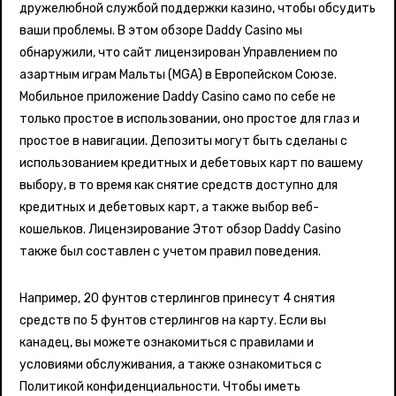
дружелюбной службой поддержки казино, чтобы обсудить
ваши проблемы. В этом обзоре Daddy Casino мы
обнаружили, что сайт лицензирован Управлением по
азартным играм Мальты (MGA) в Европейском Союзе.
Мобильное приложение Daddy Casino само по себе не
только простое в использовании, оно простое для глаз и
простое в навигации. Депозиты могут быть сделаны с
использованием кредитных и дебетовых карт по вашему
выбору, в то время как снятие средств доступно для
кредитных и дебетовых карт, а также выбор веб-
кошельков. Лицензирование Этот обзор Daddy Casino
также был составлен с учетом правил поведения.
Например, 20 фунтов стерлингов принесут 4 снятия
средств по 5 фунтов стерлингов на карту. Если вы
канадец, вы можете ознакомиться с правилами и
условиями обслуживания, а также ознакомиться с
Политикой конфиденциальности. Чтобы иметь