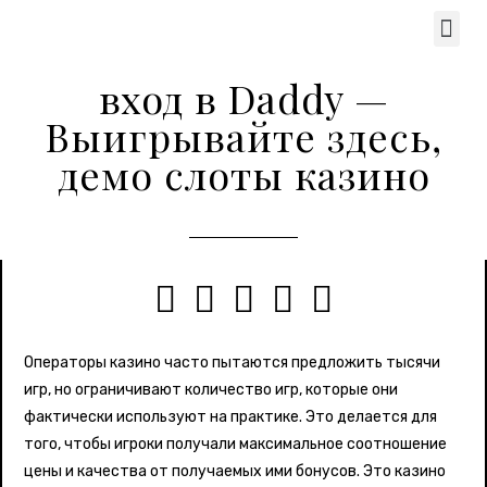
вход в Daddy —
Выигрывайте здесь,
демо слоты казино





Операторы казино часто пытаются предложить тысячи
игр, но ограничивают количество игр, которые они
фактически используют на практике. Это делается для
того, чтобы игроки получали максимальное соотношение
цены и качества от получаемых ими бонусов. Это казино