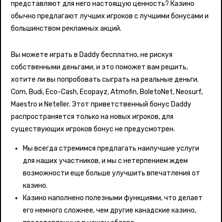
представляют для него настоящую ценность? Казино
обычно предлагают лучших игроков с лучшими бонусами и
большинством рекламных акций.
Вы можете играть в Daddy бесплатно, не рискуя
собственными деньгами, и это поможет вам решить,
хотите ли вы попробовать сыграть на реальные деньги.
Com, Budi, Eco-Cash, Ecopayz, Atmofin, BoletoNet, Neosurf,
Maestro и Neteller. Этот приветственный бонус Daddy
распространяется только на новых игроков, для
существующих игроков бонус не предусмотрен.
Мы всегда стремимся предлагать наилучшие услуги
для наших участников, и мы с нетерпением ждем
возможности еще больше улучшить впечатления от
казино.
Казино наполнено полезными функциями, что делает
его немного сложнее, чем другие канадские казино,