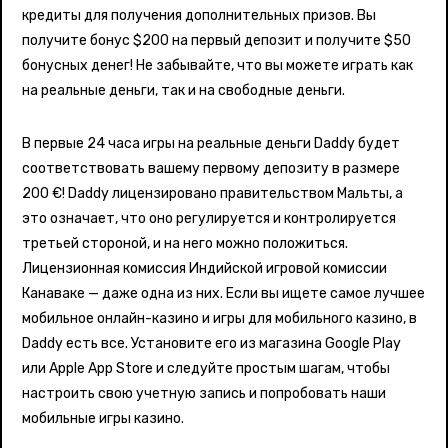
кредиты для получения дополнительных призов. Вы
получите бонус $200 на первый депозит и получите $50
бонусных денег! Не забывайте, что вы можете играть как
на реальные деньги, так и на свободные деньги.
В первые 24 часа игры на реальные деньги Daddy будет
соответствовать вашему первому депозиту в размере
200 €! Daddy лицензировано правительством Мальты, а
это означает, что оно регулируется и контролируется
третьей стороной, и на него можно положиться.
Лицензионная комиссия Индийской игровой комиссии
Канаваке — даже одна из них. Если вы ищете самое лучшее
мобильное онлайн-казино и игры для мобильного казино, в
Daddy есть все. Установите его из магазина Google Play
или Apple App Store и следуйте простым шагам, чтобы
настроить свою учетную запись и попробовать наши
мобильные игры казино.