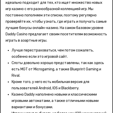
идеально подходит для тех, кто ищет множество новых
игр казино с его разнообразной коллекцией игр. Мы
постоянно пополняем эти списки, поэтому регулярно
проверяйте их, чтобы узнать, где играть и получать самые
лучшие бонусы онлайн-казино. На самом базовом уровне
Daddy Casino предлагает своим посетителям возможность
играть в азартные игры.
Лучше перестраховаться, чем потом сожалеть,
особенно если это игровой сайт.
Слоты довольно хорошо представлены, так как здесь
есть MGT от Microgaming, а также Blueprint Gaming и
Rival.
Кроме того, у него есть мобильная версия для
пользователей Android, IOS и Blackberry.
Казино Daddy наполнено новыми и классическими
игровыми автоматами, а также отличными новыми
вариантами и бонусами.