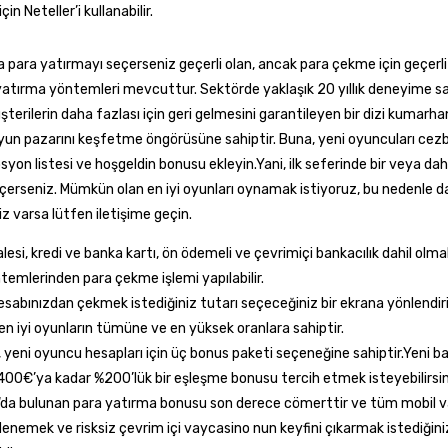
in Neteller’i kullanabilir.
a para yatırmayı seçerseniz geçerli olan, ancak para çekme için geçerl
yatırma yöntemleri mevcuttur. Sektörde yaklaşık 20 yıllık deneyime sa
terilerin daha fazlası için geri gelmesini garantileyen bir dizi kumarh
i oyun pazarını keşfetme öngörüsüne sahiptir. Buna, yeni oyuncuları cez
yon listesi ve hoşgeldin bonusu ekleyin.Yani, ilk seferinde bir veya da
erseniz. Mümkün olan en iyi oyunları oynamak istiyoruz, bu nedenle da
iz varsa lütfen iletişime geçin.
esi, kredi ve banka kartı, ön ödemeli ve çevrimiçi bankacılık dahil olma
emlerinden para çekme işlemi yapılabilir.
sabınızdan çekmek istediğiniz tutarı seçeceğiniz bir ekrana yönlendiri
n iyi oyunların tümüne ve en yüksek oranlara sahiptir.
 yeni oyuncu hesapları için üç bonus paketi seçeneğine sahiptir.Yeni b
 400€’ya kadar %200’lük bir eşleşme bonusu tercih etmek isteyebilirsin
‘da bulunan para yatırma bonusu son derece cömerttir ve tüm mobil 
denemek ve risksiz çevrim içi vaycasino nun keyfini çıkarmak istediğin