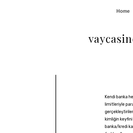
Home
vaycasin
Kendi banka he
limitleriyle pa
gerçekleştirile
kimliğin keyfin
banka/kredi ka