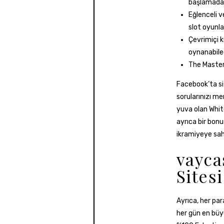
başlamadan 
Eğlenceli 
slot oyunla
Çevrimiçi k
oynanabilec
The Masters
Facebook’ta si
sorularınızı me
yuva olan Whit
ayrıca bir bonu
ikramiyeye sahi
vayca
Sitesi
Ayrıca, her par
her gün en büy