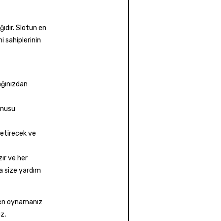
ğıdır. Slotun en
i sahiplerinin
ağınızdan
onusu
getirecek ve
ır ve her
a size yardım
ken oynamanız
z,