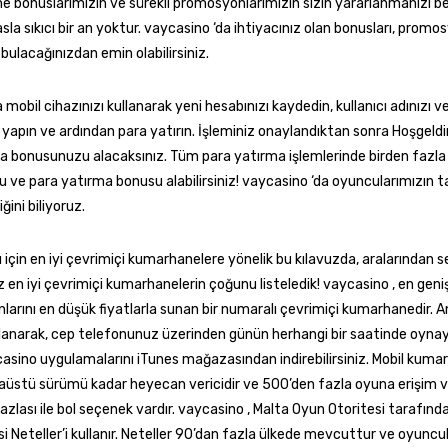
e bonuslarımızın ve sürekli promosyonlarımızın sizin yararlanmanızı be
sla sıkıcı bir an yoktur. vaycasino ‘da ihtiyacınız olan bonusları, promos
bulacağınızdan emin olabilirsiniz.
obil cihazınızı kullanarak yeni hesabınızı kaydedin, kullanıcı adınızı ve
iş yapın ve ardından para yatırın. İşleminiz onaylandıktan sonra Hoşgel
a bonusunuzu alacaksınız. Tüm para yatırma işlemlerinde birden fazla
u ve para yatırma bonusu alabilirsiniz! vaycasino ‘da oyuncularımızın 
ini biliyoruz.
 için en iyi çevrimiçi kumarhanelere yönelik bu kılavuzda, aralarından 
 en iyi çevrimiçi kumarhanelerin çoğunu listeledik! vaycasino , en geni
larını en düşük fiyatlarla sunan bir numaralı çevrimiçi kumarhanedir. A
ullanarak, cep telefonunuz üzerinden günün herhangi bir saatinde oynay
asino uygulamalarını iTunes mağazasından indirebilirsiniz. Mobil kuma
üstü sürümü kadar heyecan vericidir ve 500’den fazla oyuna erişim v
zlası ile bol seçenek vardır. vaycasino , Malta Oyun Otoritesi tarafınd
 Neteller’i kullanır. Neteller 90’dan fazla ülkede mevcuttur ve oyuncu