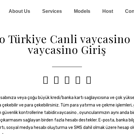
About Us
Services
Models
Host
Con
o Türkiye Canli vaycasino
vaycasino Giriş





sabınıza veya çoğu büyük kredi/banka kartı sağlayıcısına ve çok yük
ra çekebilir ve para çekebilirsiniz. Tüm para yatırma ve çekme işlemleri,
n güvenlik kontrollerine tabidir.vaycasino , oyuncularımızın aynı anda b
i çıkarmasını sağlayan birden fazla hesabı destekler. E-posta, banka bilgi
rtı, sosyal medya hesabı oluşturma ve SMS dahil olmak üzere hesap o