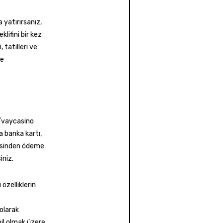
a yatırırsanız,
lifini bir kez
 tatilleri ve
ve
m/vaycasino
a banka kartı,
insinden ödeme
iniz.
özelliklerin
 olarak
ahil olmak üzere