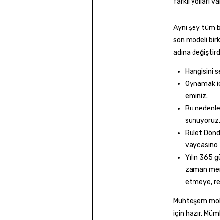
farklı yolları var
Aynı şey tüm ba
son modeli birk
adına değiştird
Hangisini s
Oynamak iç
eminiz.
Bu nedenle
sunuyoruz.
Rulet Döndü
vaycasino ‘
Yılın 365 g
zaman memn
etmeye, re
Muhteşem mobi
için hazır. Mü