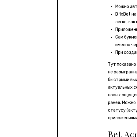
Можно авт
В 1xBet н
легко, как 
Приложени
Сам букме
именно че
При созда
Тут показано 
не разыгранн
быстрыми выи
актуальных с
новых ощущен
ранее. Можно
статусу (акту
приложениями
Bet A