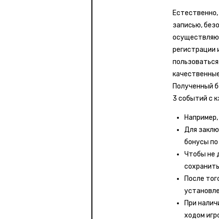
Естественно,
записью, без
осуществляют
регистрации 
пользоваться 
качественные
Полученный б
3 событий с к
Например,
Для заклю
бонусы по
Чтобы не 
сохранить 
После тог
установле
При налич
ходом игр