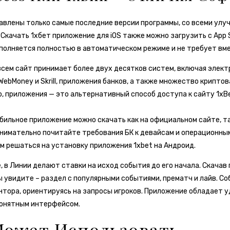
авлены только самые последние версии программы, со всеми улу
Скачать 1хбет приложение для iOS также можно загрузить с App S
полняется полностью в автоматическом режиме и не требует вм
всем сайт принимает более двух десятков систем, включая элек
WebMoney и Skrill, приложения банков, а также множество крипто
о, приложения — это альтернативный способ доступа к сайту 1xBe
обильное приложение можно скачать как на официальном сайте, так
нимательно почитайте требования БК к девайсам и операционны
м решаться на установку приложения 1xbet на Андроид.
е, в Линии делают ставки на исход события до его начала. Скачав
ы увидите – раздел с популярными событиями, прематч и лайв. С
нтора, ориентируясь на запросы игроков. Приложение обладает 
онятным интерфейсом.
Может Использовать