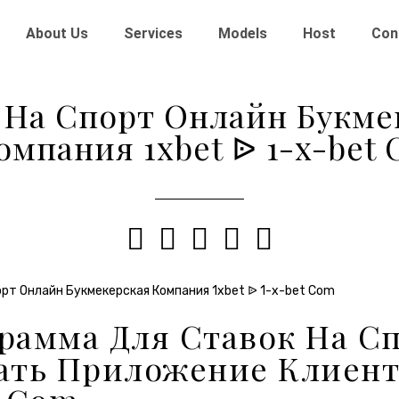
About Us
Services
Models
Host
Con
 На Спорт Онлайн Букме
омпания 1xbet ᐉ 1-x-bet 





орт Онлайн Букмекерская Компания 1xbet ᐉ 1-x-bet Com
рамма Для Ставок На С
ать Приложение Клиен