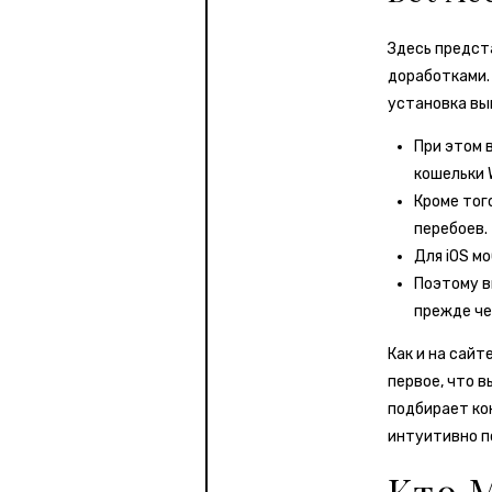
Здесь предст
доработками. 
установка вы
При этом 
кошельки 
Кроме тог
перебоев.
Для iOS м
Поэтому в
прежде че
Как и на сайт
первое, что в
подбирает ко
интуитивно п
Кто 