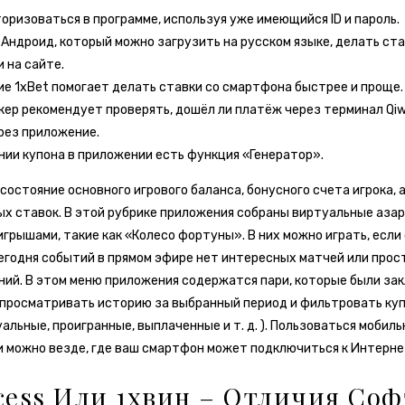
оризоваться в программе, используя уже имеющийся ID и пароль.
а Андроид, который можно загрузить на русском языке, делать ста
и на сайте.
е 1xBet помогает делать ставки со смартфона быстрее и проще.
кер рекомендует проверять, дошёл ли платёж через терминал Qiwi
рез приложение.
нии купона в приложении есть функция «Генератор».
состояние основного игрового баланса, бонусного счета игрока, 
ых ставок. В этой рубрике приложения собраны виртуальные азар
грышами, такие как «Колесо фортуны». В них можно играть, если
егодня событий в прямом эфире нет интересных матчей или прос
ий. В этом меню приложения содержатся пари, которые были за
 просматривать историю за выбранный период и фильтровать ку
альные, проигранные, выплаченные и т. д. ). Пользоваться мобил
 можно везде, где ваш смартфон может подключиться к Интерне
ccess Или 1хвин – Отличия Соф