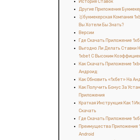
История Ставок
Другие Приложения Букмеке
🥇букмекерская Компания 1x
Вы Хотели Бы Знать?
Версии
Где Скачать Приложение 1хбе
Выгодно Ли Делать Ставки Н
1xbet С Высоким Коэффицие
Как Скачать Приложение 1xb
Андроид:
Как Обновить «1хбет» На Ан
Как Получить Бонус За Уста
Приложения
Краткая Инструкция Как 1 Ик
Скачать
Где Скачать Приложение 1хб
Преимущества Приложения 
Android