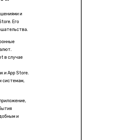
чшениями и
tore. Его
ешательства.
тронные
валют.
t в случае
 и App Store.
м системам,
 приложение,
обытия
удобным и