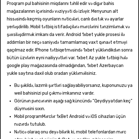
Proqram pul bahisinin miqdarını təhlil edir və digər bahis
mağazalarının içərisində vəziyyəti də izləyir. Menyunun alt
hissəsində keçmiş oyunların nəticələri, canlı dəstək və ayarlar
yerləşdirilib. Mobil tətbiq istifadəçilərə mərclərini tənzimləmək və
şəxsiləşdirmək imkanı da verir. Android 1xbet yukle prosesi ilə
addımları bir neçə saniyədə tamamlamaq vaxt qənaət etməyi
qaçılmaz edir. IPhone tətbiqetməsində 1xbet yükləndikdən sonra
bütün üzvlərin eyni nailiyyətləri var. 1xbet Az yukle tətbiqi hələ
google play mağazasında olmadığından, 1xbet Azerbaycan
yukle saytına daxil olub oradan yükləməlisiniz.
Bu şəkildə, lazımlı şərtləri sağlayabiliyorsanız, kuponunuzu ya
weil bahisinizi pul çəkmə imkanınız vardır.
Görünən pəncərənin aşağı sağ küncündə “Qeydiyyatdan keç”
düyməsini sıxın.
Mobil proqramMərclər 1xBet Android və iOS cihazları üçün
nəzərdə tutulub.
Nəticə olaraq onu deyə bilərik ki, mobil telefonlardan mərc