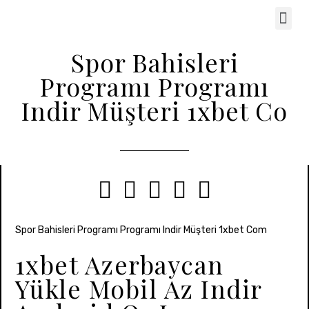
Spor Bahisleri
Programı Programı
Indir Müşteri 1xbet Co





Spor Bahisleri Programı Programı Indir Müşteri 1xbet Com
1xbet Azerbaycan
Yükle Mobil Az Indir