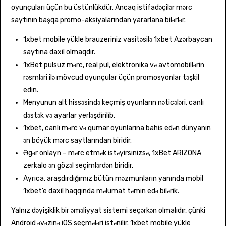
oyunçuları üçün bu üstünlükdür. Ancaq istifadəçilər mərc
saytının başqa promo-aksiyalarından yararlana bilərlər.
1xbet mobile yükle brauzeriniz vasitəsilə 1xbet Azərbaycan
saytına daxil olmaqdır.
1xBet pulsuz mərc, real pul, elektronika və avtomobillərin
rəsmləri ilə mövcud oyunçular üçün promosyonlar təşkil
edin.
Menyunun alt hissəsində keçmiş oyunların nəticələri, canlı
dəstək və ayarlar yerləşdirilib.
1xbet, canlı mərc və qumar oyunlarına bahis edən dünyanın
ən böyük mərc saytlarından biridir.
Əgər onlayn – mərc etmək istəyirsinizsə, 1xBet ARIZONA
zerkalo ən gözəl seçimlərdən biridir.
Ayrıca, araşdırdığımız bütün məzmunların yanında mobil
1xbet’e daxil haqqında məlumat təmin edə bilərik.
Yalnız dəyişiklik bir əməliyyat sistemi seçərkən olmalıdır, çünki
Android əvəzinə iOS seçmələri istənilir. 1xbet mobile yükle