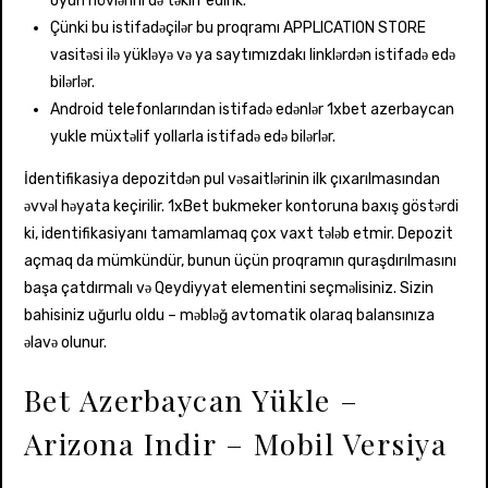
oyun növlərini də təklif edirik.
Çünki bu istifadəçilər bu proqramı APPLICATION STORE
vasitəsi ilə yükləyə və ya saytımızdakı linklərdən istifadə edə
bilərlər.
Android telefonlarından istifadə edənlər 1xbet azerbaycan
yukle müxtəlif yollarla istifadə edə bilərlər.
İdentifikasiya depozitdən pul vəsaitlərinin ilk çıxarılmasından
əvvəl həyata keçirilir. 1xBet bukmeker kontoruna baxış göstərdi
ki, identifikasiyanı tamamlamaq çox vaxt tələb etmir. Depozit
açmaq da mümkündür, bunun üçün proqramın quraşdırılmasını
başa çatdırmalı və Qeydiyyat elementini seçməlisiniz. Sizin
bahisiniz uğurlu oldu – məbləğ avtomatik olaraq balansınıza
əlavə olunur.
Bet Azerbaycan Yükle –
Arizona Indir – Mobil Versiya