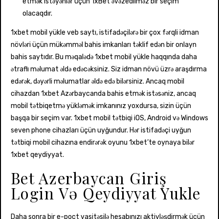
etmək istəyənlər üçün 1xBet əvəzedilməz bir seçim
olacaqdır.
1xbet mobil yükle veb saytı, istifadəçilərə bir çox fərqli idman
növləri üçün mükəmməl bahis imkanları təklif edən bir onlayn
bahis saytıdır. Bu məqalədə 1xbet mobil yükle haqqında daha
ətraflı məlumat əldə edəcəksiniz. Siz idman növü üzrə araşdırma
edərək, dəyərli məlumatlar əldə edə bilərsiniz. Ancaq mobil
cihazdan 1xbet Azərbaycanda bahis etmək istəsəniz, ancaq
mobil tətbiqetmə yükləmək imkanınız yoxdursa, sizin üçün
başqa bir seçim var. 1xbet mobil tətbiqi iOS, Android və Windows
seven phone cihazları üçün uyğundur. Hər istifadəçi uyğun
tətbiqi mobil cihazına endirərək oyunu 1xbet’te oynaya bilər
1xbet qeydiyyat.
Bet Azerbaycan Giriş
Login Və Qeydiyyat Yukle
Daha sonra bir e-poçt vasitəsilə hesabınızı aktivləşdirmək üçün