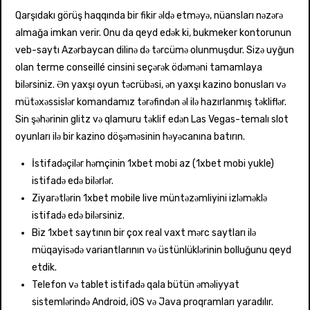
Qarşıdakı görüş haqqında bir fikir əldə etməyə, nüansları nəzərə
almağa imkan verir. Onu da qeyd edək ki, bukmeker kontorunun
veb-saytı Azərbaycan dilinə də tərcümə olunmuşdur. Sizə uyğun
olan terme conseillé cinsini seçərək ödəməni tamamlaya
bilərsiniz. Ən yaxşı oyun təcrübəsi, ən yaxşı kazino bonusları və
mütəxəssislər komandamız tərəfindən əl ilə hazırlanmış təkliflər.
Sin şəhərinin glitz və qlamuru təklif edən Las Vegas-temalı slot
oyunları ilə bir kazino döşəməsinin həyəcanına batırın.
İstifadəçilər həmçinin 1xbet mobi az (1xbet mobi yukle)
istifadə edə bilərlər.
Ziyarətlərin 1xbet mobile live müntəzəmliyini izləməklə
istifadə edə bilərsiniz.
Biz 1xbet saytının bir çox real vaxt mərc saytları ilə
müqayisədə variantlarının və üstünlüklərinin bolluğunu qeyd
etdik.
Telefon və tablet istifadə qala bütün əməliyyat
sistemlərində Android, iOS və Java proqramları yaradılır.