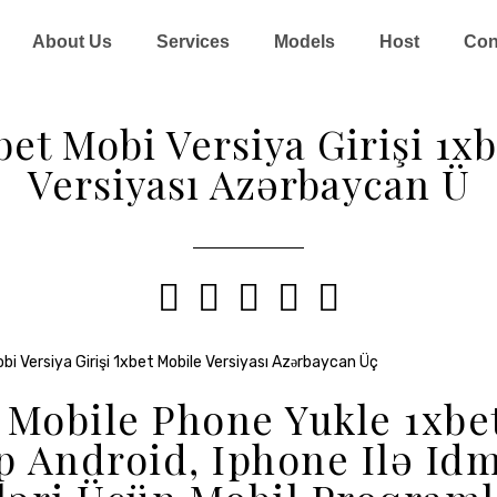
About Us
Services
Models
Host
Con
et Mobi Versiya Girişi 1x
Versiyası Azərbaycan Ü





bi Versiya Girişi 1xbet Mobile Versiyası Azərbaycan Üç
 Mobile Phone Yukle 1xbe
p Android, Iphone Ilə Id