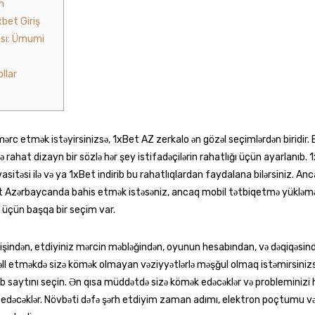
n
bet Giriş
ası: Ümumi
llar
ərc etmək istəyirsinizsə, 1xBet AZ zerkalo ən gözəl seçimlərdən biridir.
və rahat dizayn bir sözlə hər şey istifadəçilərin rahatlığı üçün ayarlanıb.
 vasitəsi ilə və ya 1xBet indirib bu rahatlıqlardan faydalana bilərsiniz. An
 Azərbaycanda bahis etmək istəsəniz, ancaq mobil tətbiqetmə yükləm
 üçün başqa bir seçim var.
şindən, etdiyiniz mərcin məbləğindən, oyunun hesabından, və dəqiqəsində
i həll etməkdə sizə kömək olmayan vəziyyətlərlə məşğul olmaq istəmirsiniz
 saytını seçin. Ən qısa müddətdə sizə kömək edəcəklər və probleminizi 
ni edəcəklər. Növbəti dəfə şərh etdiyim zaman adımı, elektron poçtumu v