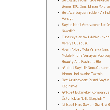
Bet Azərbaycan Yükle Android 
Bonus 100, Giriş, Idman Mərcləri
Bet Azerbaycan Yükle – Az Indi
Versiya
Saytın Mobil Versiyasının Üstün
Nələrdir?
Funsksiyaları Və Tələblər – 1xbe
Versiya Güzgüsü
Rəsmi 1xbet Mobi Versiya Girişi
Mobile Phone Versiyası Azərb
Beauty And Fashions Blo
💰1xbet Sayti Ilə Necə Qazanm
İdman Hadisələrinə Təxmin
Bet Azərbaycan: Rəsmi Saytın
Keçirilməsi
💎1xbet Bukmeker Kompaniyas
Üstünlükləri Nə Ilə Əlaqəlidir?
🥇1xbet Mərc Sayti – Siz Nəyi B