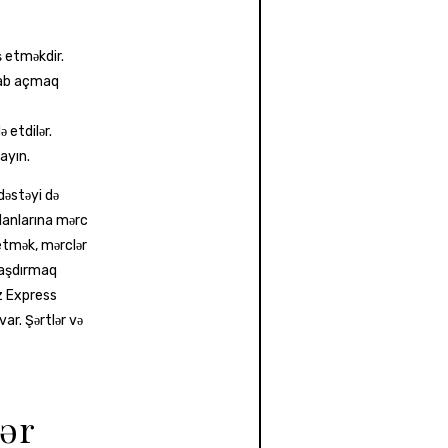
ş etməkdir.
sab açmaq
 etdilər.
ayın.
dəstəyi də
olanlarına mərc
etmək, mərclər
raşdırmaq
ız Express
ar. Şərtlər və
lər