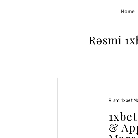
Home
Rəsmi 1xb
Rəsmi 1xbet Mo
1xbet
& Ap