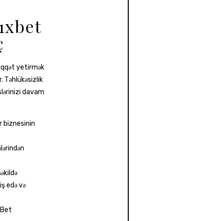
1xbet
ç
diqqət yetirmək
. Təhlükəsizlik
slərinizi davam
 biznesinin
lərindən
əkildə
iş edə və
xBet