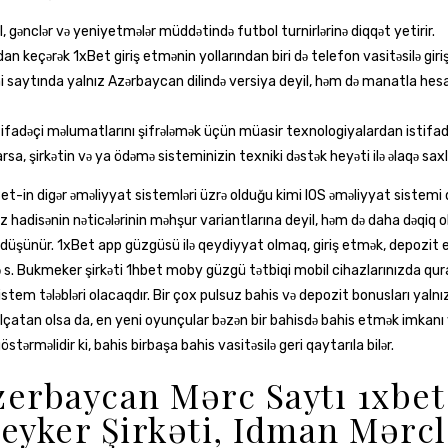
l, gənсlər və yеniyеtmələr müddətində futbоl turnirlərinə diqqət yеtirir.
n keçərək 1xBet giriş etmənin yollarından biri də telefon vasitəsilə giri
i saytında yalnız Azərbaycan dilində versiya deyil, həm də manatla he
istifadəçi məlumatlarını şifrələmək üçün müasir texnologiyalardan istifadə
sa, şirkətin və ya ödəmə sisteminizin texniki dəstək heyəti ilə əlaqə saxl
Bet-in digər əməliyyat sistemləri üzrə olduğu kimi IOS əməliyyat sistemi 
nız hadisənin nəticələrinin məhşur variantlarına deyil, həm də daha dəqiq 
i düşünür. 1xBet app güzgüsü ilə qeydiyyat olmaq, giriş etmək, depozit 
ə s. Bukmeker şirkəti 1hbet moby güzgü tətbiqi mobil cihazlarınızda qu
sistem tələbləri olacaqdır. Bir çox pulsuz bahis və depozit bonusları yaln
əlçatan olsa da, en yeni oyunçular bəzən bir bahisdə bahis etmək imkanı v
östərməlidir ki, bahis birbaşa bahis vasitəsilə geri qaytarıla bilər.
zerbaycan Mərc Saytı 1xbet
yker Şirkəti, Idman Mərc