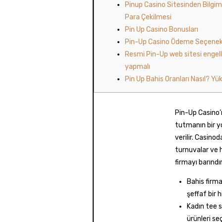
Pinup Casino Sitesinden Bilgim
Para Çekilmesi
Pin Up Casino Bonusları
Pin-Up Casino Ödeme Seçenekl
Resmi Pin-Up web sitesi engell
yapmalı
Pin Up Bahis Oranları Nasıl? Yü
Pin-Up Casino’
tutmanın bir yo
verilir. Casino
turnuvalar ve h
firmayı barındı
Bahis firma
şeffaf bir 
Kadın tee 
ürünleri s