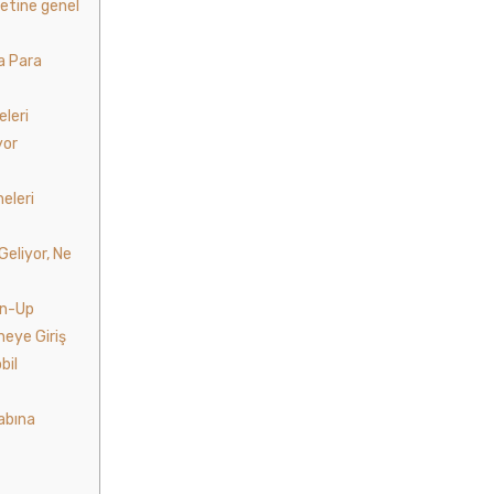
ketine genel
a Para
leri
yor
eleri
Geliyor, Ne
in-Up
eye Giriş
bil
abına