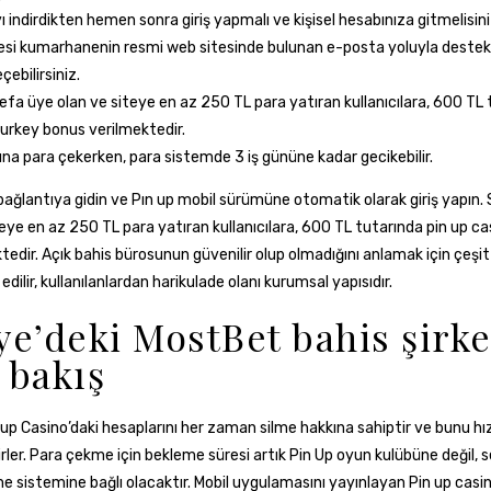
indirdikten hemen sonra giriş yapmalı ve kişisel hesabınıza gitmelisini
resi kumarhanenin resmi web sitesinde bulunan e-posta yoluyla destek
çebilirsiniz.
defa üye olan ve siteye en az 250 TL para yatıran kullanıcılara, 600 TL 
turkey bonus verilmektedir.
na para çekerken, para sistemde 3 iş gününe kadar gecikebilir.
ağlantıya gidin ve Pın up mobil sürümüne otomatik olarak giriş yapın. S
eye en az 250 TL para yatıran kullanıcılara, 600 TL tutarında pin up c
edir. Açık bahis bürosunun güvenilir olup olmadığını anlamak için çeşit
edilir, kullanılanlardan harikulade olanı kurumsal yapısıdır.
ye’deki MostBet bahis şirke
 bakış
p Casino’daki hesaplarını her zaman silme hakkına sahiptir ve bunu hızl
irler. Para çekme için bekleme süresi artık Pin Up oyun kulübüne değil, s
e sistemine bağlı olacaktır. Mobil uygulamasını yayınlayan Pin up cas