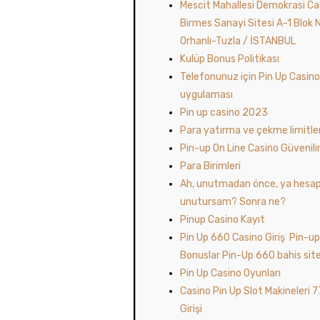
Mescit Mahallesi Demokrasi Ca
Birmes Sanayi Sitesi A-1 Blok N
Orhanlı-Tuzla / İSTANBUL
Kulüp Bonus Politikası
Telefonunuz için Pin Up Casino
uygulaması
Pin up casino 2023
Para yatırma ve çekme limitler
Pin-up On Line Casino Güvenilir
Para Birimleri
Ah, unutmadan önce, ya hesap
unutursam? Sonra ne?
Pinup Casino Kayıt
Pin Up 660 Casino Giriş ️ Pin-u
Bonuslar Pin-Up 660 bahis site
Pin Up Casino Oyunları
Casino Pin Up Slot Makineleri 7
Girişi