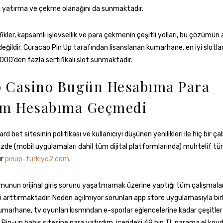
 yatırma ve çekme olanağını da sunmaktadır.
ler, kapsamlı işlevsellik ve para çekmenin çeşitli yolları, bu çözümün 
 değildir. Curacao Pin Up tarafından lisanslanan kumarhane, en iyi slotlar
00’den fazla sertifikalı slot sunmaktadır.
 Casino Bugün Hesabıma Para
ım Hesabıma Geçmedi
d bet sitesinin politikası ve kullanıcıyı düşünen yenilikleri ile hiç bir ç
zde (mobil uygulamaları dahil tüm dijital platformlarında) muhtelif tü
ır
pinup-turkiye2.com
.
munun orijinal giriş sorunu yaşatmamak üzerine yaptığı tüm çalışmalar 
arttırmaktadır. Neden açılmıyor sorunları app store uygulamasıyla bir
umarhane, tv oyunları kısmından e-sporlar eğlencelerine kadar çeşitler
Pin-up bahis sitesine para yatırdım, içerideki 49 bin TL parama el koyd