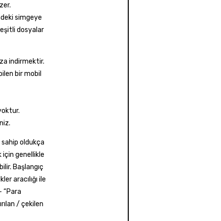
zer.
ndeki simgeye
eşitli dosyalar
za indirmektir.
ilen bir mobil
yoktur.
niz.
 sahip oldukça
için genellikle
ilir. Başlangıç
r aracılığı ile
– “Para
rılan / çekilen