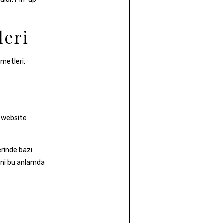
leri
metleri.
e website
rinde bazı
rini bu anlamda