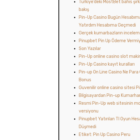
Türkiye’deki MostBet bahis şir
bakış
Pin-Up Casino Bugün Hesabım
Yatırdım Hesabıma Geçmedi
Gerçek kumarbazların inceleme
Pinupbet Pin Up Ödeme Vermi
Son Yazılar
Pin-Up online casino slot makin
Pin-Up Casino kayıt kuralları
Pin-up On Line Casino Ne Para 
Bonus
Guvenilir online casino sitesi P
Bilgisayardan Pin-up Kumarhan
Resmi Pin-Up web sitesinin mo
versiyonu
Pinupbet Yatırılan Tl Oyun Hes
Düşmedi
Etiket: Pin Up Casino Peru