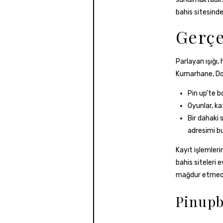
bahis sitesind
Gerçe
Parlayan ışığı
Kumarhane, Dol
Pin up’te b
Oyunlar, ka
Bir dahaki
adresimi b
Kayıt işlemler
bahis siteleri 
mağdur etmediğ
Pinupb