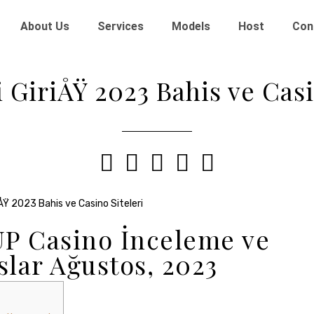
About Us
Services
Models
Host
Con
 GiriÅŸ 2023 Bahis ve Casi





iÅŸ 2023 Bahis ve Casino Siteleri
UP Casino İnceleme ve
lar Ağustos, 2023