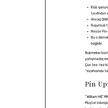
Klub qanuni
tərəfindən v
Ancaq QIWI 
Rəqəmsal te
Mərclər Pin
Bu o deməkd
bağlıdır.
Bukmeker kontor
çatışmazlıq wei
Çox tez-tez kün
“siyahısında 
Pin Up
“William Hill”
Müştəri ödənişl