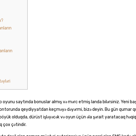
n?
nların
anların
əyləri
p oyunu saytında bonuslar almış və mərc etmiş landa bilərsiniz. Yeni b
ontorunda qeydiyyatdan keçməyə dəyərmi, bizə deyin. Bu gün qumar q
böyük olduqda, dürüst işləyəcək və oyun üçün əla şərait yaratacaq həqiqət
 çox çətindir.