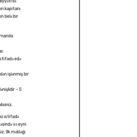
yyəti ilə
ın kapitanı
n belə bir
zamanda
r.
istifadə edə
dən işlənmiş bir
nişlidir – 5
isiniz.
si istifadə
əsində və eyni
z. İlk məbləği