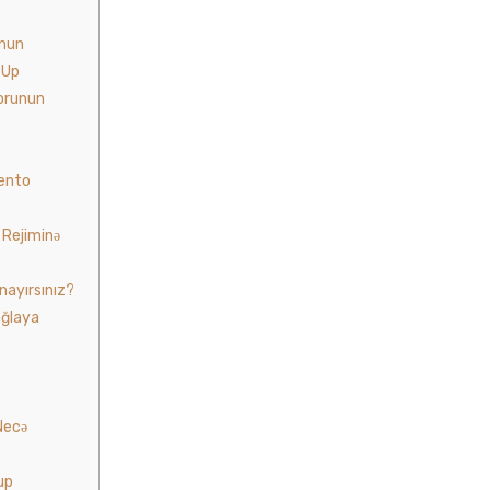
unun
 Up
orunun
ento
 Rejiminə
ayırsınız?
ağlaya
Necə
up