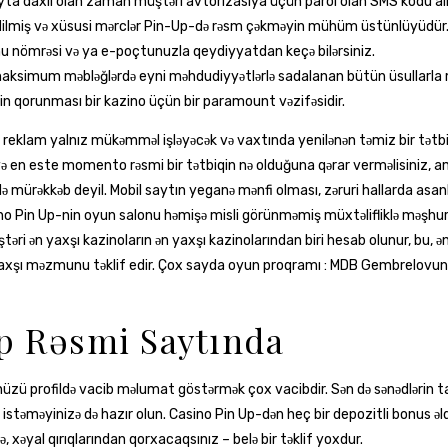
yta daxil olan zaman müştəri avtorizasiya üçün parol olan SMS kodu alı
ilmiş və xüsusi mərclər Pin-Up-də rəsm çəkməyin mühüm üstünlüyüdür
u nömrəsi və ya e-poçtunuzla qeydiyyatdan keçə bilərsiniz.
aksimum məbləğlərdə eyni məhdudiyyətlərlə sadalanan bütün üsullarl
nin qorunması bir kazino üçün bir paramount vəzifəsidir.
ə reklam yalnız mükəmməl işləyəcək və vaxtında yenilənən təmiz bir tətbiqd
və en este momento rəsmi bir tətbiqin nə olduğuna qərar verməlisiniz, 
ə mürəkkəb deyil. Mobil saytın yeganə mənfi olması, zəruri hallarda asanl
sino Pin Up-nin oyun salonu həmişə misli görünməmiş müxtəlifliklə məşhu
əri ən yaxşı kazinoların ən yaxşı kazinolarından biri hesab olunur, bu, ə
şı məzmunu təklif edir. Çox sayda oyun proqramı : MDB Gembrelovun 
p Rəsmi Saytında
üzü profildə vacib məlumat göstərmək çox vacibdir. Sən də sənədlərin 
 istəməyinizə də hazır olun. Casino Pin Up-dən heç bir depozitli bonus əl
ə, xəyal qırıqlarından qorxacaqsınız – belə bir təklif yoxdur.