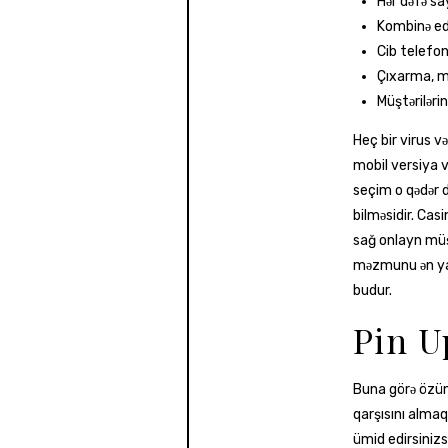
Hər dəfə sa
Kombinə ed
Cib telefon
Çıxarma, m
Müştəriləri
Heç bir virus v
mobil versiya 
seçim o qədər d
bilməsidir. Ca
sağ onlayn müşt
məzmunu ən yax
budur.
Pin U
Buna görə özün
qarşısını almaq
ümid edirsinizs