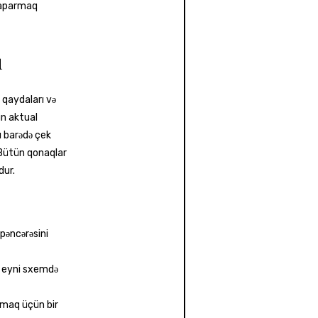
 aparmaq
u
 qaydaları və
ün aktual
ı barədə çek
 Bütün qonaqlar
dur.
pəncərəsini
, eyni sxemdə
rmaq üçün bir