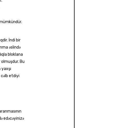
r.
.
a mümkündür.
ir. İndi bir
amma əslində
ıqla bloklana
r olmuşdur. Bu
n yaxşı
cəlb etdiyi
taranmasının
də edəcəyinizə