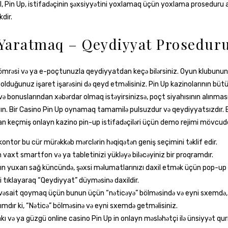
, Pin Up, istifadəçinin şəxsiyyətini yoxlamaq üçün yoxlama proseduru
dir.
Yaratmaq – Qeydiyyat Prosedur
ömrəsi və ya e-poçtunuzla qeydiyyatdan keçə bilərsiniz. Oyun klubunun
nış olduğunuz işaret işarəsini də qeyd etməlisiniz. Pin Up kazinolarının büt
 bonuslarından xəbərdar olmaq istəyirsinizsə, poçt siyahısının alınmas
ayın. Bir Casino Pin Up oynamaq tamamilə pulsuzdur və qeydiyyatsızdır.
n keçmiş onlayn kazino pin-up istifadəçiləri üçün demo rejimi mövcud
ntor bu cür mürəkkəb mərclərin həqiqətən geniş seçimini təklif edir.
ən vaxt smartfon və ya tabletinizi yükləyə biləcəyiniz bir proqramdır.
n yuxarı sağ küncündə, şəxsi məlumatlarınızı daxil etmək üçün pop-up 
i tıklayaraq “Qeydiyyat” düyməsinə daxildir.
 vəsait qoymaq üçün bunun üçün “nəticəyə” bölməsində və eyni sxemdə
mdır ki, “Nəticə” bölməsinə və eyni sxemdə getməlisiniz.
ı və ya güzgü online casino Pin Up in onlayn məsləhətçi ilə ünsiyyət qu