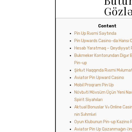
Bütün
Gözlə
Content
Pin Up Rəsmi Saytında
Pin Upwards Casino-da Hansı O
Hesab Yaratmaq – Qeydiyyat 
Bukmeker Kontorundan Digər B
Pin-up
Şirkət Haqqında Rəsmi Məluma
Aviator Pin Upward Casino
Mobil Proqram Pin Up
Növbəti Mövsüm Üçün Yeni Nav
Spirit Siyahıları
Aktual Bonuslar Və Online Casi
nin Səhmləri
Oyun Klubunun Pin-up Kazino R
Aviator Pin Up Qazanmağın Ən 