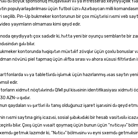
hələ də böyük sponsorluq müqavilələri və ya intresserad xeyriyyəçilik fəali
kətin populyarlaşdırılması üçün futbol üzrə Azərbaycan milli komandasın
ri seçilib. Pin-Up bukmeker kontorunun bir çox müştərisi rəsmi veb saytı
 video yayımların olmaması kimi qeyd edir.
inoda qeydiyyatı çox sadədir ki, hətta yeni bir oyunçu semblante bir 
dəsindən gələ bilər.
bukmeker kontorunda həqiqətən müxtəlif zövqlər üçün çoxlu bonuslar va
 idman növünü piel tapmaq üçün əlifba sırası və ahora xüsusi filtrlərdən 
artfonlarda və ya tabletlərdə işləmək üçün hazırlanmış əsas saytın yeni
msil edir.
torların xidmət nöqtələrində QIWI pul kisəsinin identifikasiyası xidməti ödə
0 AZN-ə qədər.
un qaydaları və şərtləri ilə tanış olduğunuz işaret işarəsini də qeyd etməl
n rəsmi saytına giriş icazəsi, sosial şəbəkədəki bir hesab vasitəsilə icazə
eçirilə bilər. Çıxış üçün vəsait qoymaq üçün bunun üçün “nəticəyə” bölm
emdə getmək lazımdır ki, “Nəticə” bölməsinə və eyni sxemdə getməlisini