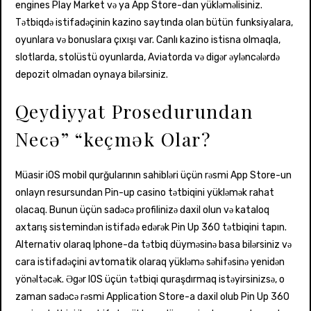
engines Play Market və ya App Store-dan yükləməlisiniz.
Tətbiqdə istifadəçinin kazino saytında olan bütün funksiyalara,
oyunlara və bonuslara çıxışı var. Canlı kazino istisna olmaqla,
slotlarda, stolüstü oyunlarda, Aviatorda və digər əyləncələrdə
depozit olmadan oynaya bilərsiniz.
Qeydiyyat Prosedurundan
Necə” “keçmək Olar?
Müasir iOS mobil qurğularının sahibləri üçün rəsmi App Store-un
onlayn resursundan Pin-up casino tətbiqini yükləmək rahat
olacaq. Bunun üçün sadəcə profilinizə daxil olun və kataloq
axtarış sistemindən istifadə edərək Pin Up 360 tətbiqini tapın.
Alternativ olaraq Iphone-da tətbiq düyməsinə basa bilərsiniz və
cara istifadəçini avtomatik olaraq yükləmə səhifəsinə yenidən
yönəltəcək. Əgər IOS üçün tətbiqi quraşdırmaq istəyirsinizsə, o
zaman sadəcə rəsmi Application Store-a daxil olub Pin Up 360