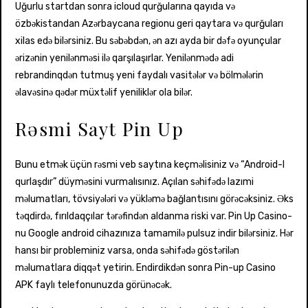
Uğurlu startdan sonra icloud qurğularına qayıda və
özbəkistandan Azərbaycana regionu geri qaytara və qurğuları
xilas edə bilərsiniz. Bu səbəbdən, ən azı ayda bir dəfə oyunçular
ərizənin yenilənməsi ilə qarşılaşırlar. Yenilənmədə adi
rebrandinqdən tutmuş yeni faydalı vasitələr və bölmələrin
əlavəsinə qədər müxtəlif yeniliklər ola bilər.
Rəsmi Sayt Pin Up
Bunu etmək üçün rəsmi veb saytına keçməlisiniz və “Android-I
qurlaşdır” düyməsini vurmalısınız. Açılan səhifədə lazımi
məlumatları, tövsiyələri və yükləmə bağlantısını görəcəksiniz. Əks
təqdirdə, fırıldaqçılar tərəfindən aldanma riski var. Pin Up Casino-
nu Google android cihazınıza tamamilə pulsuz indir bilərsiniz. Hər
hansı bir probleminiz varsa, onda səhifədə göstərilən
məlumatlara diqqət yetirin. Endirdikdən sonra Pin-up Casino
APK faylı telefonunuzda görünəcək.