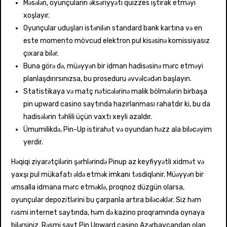
Məsələn, oyunçuların əksəriyyəti quizzes iştirak etməyi
xoşlayır.
Oyunçular uduşları istənilən standard bank kartına və en
este momento mövcud elektron pul kisəsinə komissiyasız
çıxara bilər.
Buna görə də, müəyyən bir idman hadisəsinə mərc etməyi
planlaşdırırsınızsa, bu proseduru əvvəlcədən başlayın.
Statistikaya və matç nəticələrinə malik bölmələrin birbaşa
pin upward casino saytında hazırlanması rahatdır ki, bu da
hadisələrin təhlili üçün vaxtı xeyli azaldır.
Ümumilikdə, Pin-Up istirahət və oyundan həzz ala biləcəyim
yerdir.
Həqiqi ziyarətçilərin şərhlərində Pinup az keyfiyyətli xidmət və
yaxşı pul mükafatı əldə etmək imkanı təsdiqlənir. Müəyyən bir
əmsalla idmana mərc etməklə, proqnoz düzgün olarsa,
oyunçular depozitlərini bu çarpanla artıra biləcəklər. Siz həm
rəsmi internet saytında, həm də kazino proqramında oynaya
bilərsiniz. Rəsmi sayt Pin Upward casino Azərbaycandan olan