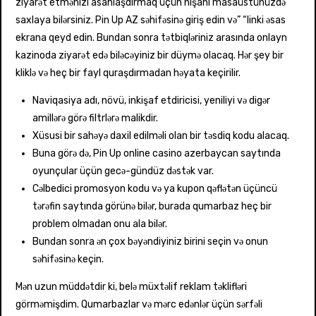
ziyarət etmənizi asanlaşdırmaq üçün nişanı masaüstünüzdə
saxlaya bilərsiniz. Pin Up AZ səhifəsinə giriş edin və” “linki əsas
ekrana qeyd edin. Bundan sonra tətbiqləriniz arasında onlayn
kazinoda ziyarət edə biləcəyiniz bir düymə olacaq. Hər şey bir
kliklə və heç bir fayl quraşdırmadan həyata keçirilir.
Naviqasiya adı, növü, inkişaf etdiricisi, yeniliyi və digər
amillərə görə filtrlərə malikdir.
Xüsusi bir sahəyə daxil edilməli olan bir təsdiq kodu alacaq.
Buna görə də, Pin Up online casino azerbaycan saytında
oyunçular üçün gecə-gündüz dəstək var.
Cəlbedici promosyon kodu və ya kupon qəflətən üçüncü
tərəfin saytında görünə bilər, burada qumarbaz heç bir
problem olmadan onu ala bilər.
Bundan sonra ən çox bəyəndiyiniz birini seçin və onun
səhifəsinə keçin.
Mən uzun müddətdir ki, belə müxtəlif reklam təklifləri
görməmişdim. Qumarbazlar və mərc edənlər üçün sərfəli