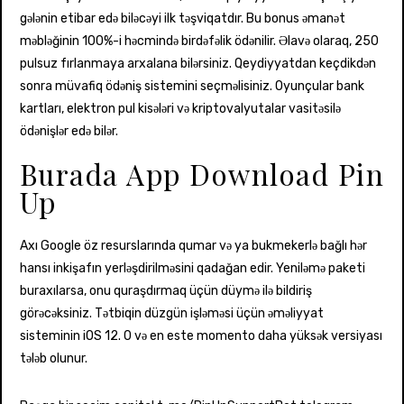
gələnin etibar edə biləcəyi ilk təşviqatdır. Bu bonus əmanət
məbləğinin 100%-i həcmində birdəfəlik ödənilir. Əlavə olaraq, 250
pulsuz fırlanmaya arxalana bilərsiniz. Qeydiyyatdan keçdikdən
sonra müvafiq ödəniş sistemini seçməlisiniz. Oyunçular bank
kartları, elektron pul kisələri və kriptovalyutalar vasitəsilə
ödənişlər edə bilər.
Burada App Download Pin
Up
Axı Google öz resurslarında qumar və ya bukmekerlə bağlı hər
hansı inkişafın yerləşdirilməsini qadağan edir. Yeniləmə paketi
buraxılarsa, onu quraşdırmaq üçün düymə ilə bildiriş
görəcəksiniz. Tətbiqin düzgün işləməsi üçün əməliyyat
sisteminin iOS 12. 0 və en este momento daha yüksək versiyası
tələb olunur.