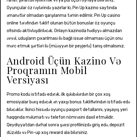
rahat şəraitdə əylənmək və ya pul üçün oynaya bilərsiniz.
Oyunçular öz rəylərində yazırlar ki, Pin Up kazino saytında
əmanətlər olmadan qarşılanma təmin edilmir. Pin Up casino
online tərəfindən təklif olunan bütün bonuslar öz oyunçu
ofisində aktivləşdiriləcək. Onlayn kazinoda hədiyyə almazdan
əvvəl, uduşların çıxarılması ilə bağlı issue olmaması üçün onu
mərc etmək şərtləri ilə (müəyyən bir peyjerlə) tanış olmalısınız.
Android Üçün Kazino Və
Proqramın Mobil
Versiyası
Promo kodu istifadə edərək, ilk qələbələrdən bir çox xoş
emosiyalar bəxş edəcək ən yaxşı bonus təkliflərindən istifadə edə
biləcəklər. İkinci hissədə oyunçu pasport detallarını, yaşayış yeri
haqqında məlumatı və telefon nömrəsini daxil etməlidir.
Qeydiyyatdan dərhal sonra şəxsi profilinizdə giriş edə, depozit
düzəldə və Pin-up xoş reward ala bilərsiniz.