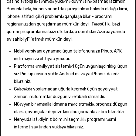
casino tətbiqi ilə səhifədə yükləmə düyməsinə basmaq lazımdır.
Bununla belə, birinci variantda quraşdırılma halında olduğu kimi,
Iphone istifadəçiləri problemlə qarşılaşa bilər – proqramı
regionunuzdan quraşdırmaq mümkün deyil. Təəssüf ki, bəzi
qumar proqramlarına bəzi ölkələrdə, o cümlədən Azərbaycanda
ev sahibliyi” “etmək mümkün deyil.
Mobil versiyanı oynamaq üçün telefonunuza Pinup. APK
indirməyinizə ehtiyac yoxdur.
Platforma əməliyyat sistemləri üçün uyğunlaşdırıldığı üçün
siz Pin-up casino yukle Android os və ya iPhone-da edə
bilərsiniz.
Gələcəkdə yoxlamadan uğurla keçmək üçün qeydiyyat
zamanı məlumatlar düzgün və etibarlı olmalıdır.
Müəyyən bir əmsalla idmana mərc etməklə, proqnoz düzgün
olarsa, oyunçular depozitlərini bu çarpanla artıra biləcəklər.
Menyuda istədiyiniz bölməni seçməklə proqramı rəsmi
internet saytından yükləyə bilərsiniz.