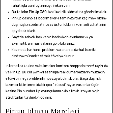
rahatlıqla canlı əylənməyə imkan verir.
Bu fotolar Pin Up 360 təhlükəsizlik xidmətinə göndərilməlidir.
Pin up casino az bookmaker-i tam nəzərdən keçirmək fikrinə
düşmüşkən, xidmətin əsas üstünlüklərini və mənfi cəhətlərini
qeyd edə bilərik.
Saytda sahədə baş verən hadisələrin axınlarını və ya
sxematik animasiyalarını görə bilərsiniz.
Kazinoda hər hansı problem yaranarsa, dərhal texniki
dəstəyə müraciət etmək tövsiyə olunur.
İnternetdə kazino və bukmeker kontoru haqqında mənfi rəylər də
va Pin Up. Bu cür şərhləri asanlıqla real qumarbazların müzakirə
etdiyi bir neçə problemli mövzuya bölmək olar. Başa düşmək
lazımdır ki, İnternetdə bir çox “xüsusi” rəylər var, onlar üçün
kazino Pin number Up oyunçularını cəlb etmək istəyən rəqib
strukturlar tərəfindən ödənilir.
Pinup Idman Mərcləri