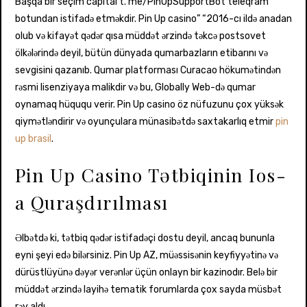
Başqa bir seçim capital t. me/PinUpSupportBot teleqram
botundan istifadə etməkdir. Pin Up casino” “2016-cı ildə anadan
olub və kifayət qədər qısa müddət ərzində təkcə postsovet
ölkələrində deyil, bütün dünyada qumarbazların etibarını və
sevgisini qazanıb. Qumar platforması Curacao hökumətindən
rəsmi lisenziyaya malikdir və bu, Globally Web-də qumar
oynamaq hüququ verir. Pin Up casino öz nüfuzunu çox yüksək
qiymətləndirir və oyunçulara münasibətdə saxtakarlıq etmir
pin
up brasil
.
Pin Up Casino Tətbiqinin Ios-
a Quraşdırılması
Əlbətdə ki, tətbiq qədər istifadəçi dostu deyil, ancaq bununla
eyni şeyi edə bilərsiniz. Pin Up AZ, müəssisənin keyfiyyətinə və
dürüstlüyünə dəyər verənlər üçün onlayn bir kazinodır. Belə bir
müddət ərzində layihə tematik forumlarda çox sayda müsbət
rəy aldı.