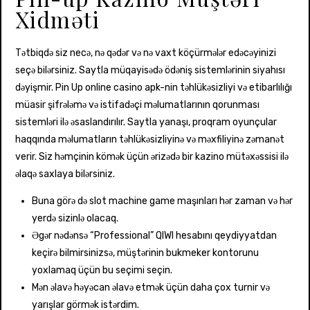
Xidməti
Tətbiqdə siz necə, nə qədər və nə vaxt köçürmələr edəcəyinizi
seçə bilərsiniz. Saytla müqayisədə ödəniş sistemlərinin siyahısı
dəyişmir. Pin Up online casino apk-nin təhlükəsizliyi və etibarlılığı
müasir şifrələmə və istifadəçi məlumatlarının qorunması
sistemləri ilə əsaslandırılır. Saytla yanaşı, proqram oyunçular
haqqında məlumatların təhlükəsizliyinə və məxfiliyinə zəmanət
verir. Siz həmçinin kömək üçün ərizədə bir kazino mütəxəssisi ilə
əlaqə saxlaya bilərsiniz.
Buna görə də slot machine game maşınları hər zaman və hər
yerdə sizinlə olacaq.
Əgər nədənsə “Professional” QIWI hesabını qeydiyyatdan
keçirə bilmirsinizsə, müştərinin bukmeker kontorunu
yoxlamaq üçün bu seçimi seçin.
Mən əlavə həyəcan əlavə etmək üçün daha çox turnir və
yarışlar görmək istərdim.