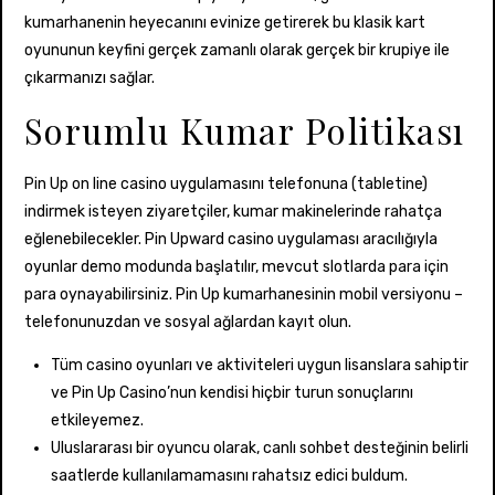
kumarhanenin heyecanını evinize getirerek bu klasik kart
oyununun keyfini gerçek zamanlı olarak gerçek bir krupiye ile
çıkarmanızı sağlar.
Sorumlu Kumar Politikası
Pin Up on line casino uygulamasını telefonuna (tabletine)
indirmek isteyen ziyaretçiler, kumar makinelerinde rahatça
eğlenebilecekler. Pin Upward casino uygulaması aracılığıyla
oyunlar demo modunda başlatılır, mevcut slotlarda para için
para oynayabilirsiniz. Pin Up kumarhanesinin mobil versiyonu –
telefonunuzdan ve sosyal ağlardan kayıt olun.
Tüm casino oyunları ve aktiviteleri uygun lisanslara sahiptir
ve Pin Up Casino’nun kendisi hiçbir turun sonuçlarını
etkileyemez.
Uluslararası bir oyuncu olarak, canlı sohbet desteğinin belirli
saatlerde kullanılamamasını rahatsız edici buldum.