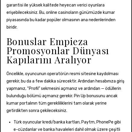
garantisi ile yüksek kalitede heyecan verici oyunlara
erişebileceksiniz. Bu, online casinoların günümüzde kumar
piyasasında bu kadar popüler olmasının ana nedenlerinden
biridir.
Bonuslar Empieza
Promosyonlar Dünyası
Kapılarını Aralıyor
Öncelikle, oyuncunun operatörün resmi sitesine kaydolması
gerekir, bu da a few dakika sürecektir. Ardından hesabınıza giriş
yapmanız, “Profil” sekmesini açmanız ve ardından — ödüllerin
bulunduğu bölümü açmanız gerekir. Pin Up bonusunu ancak
kumar portalının tüm gerekliliklerini tam olarak yerine
getirdikten sonra çekileceksiniz.
Türk oyuncular kredi/banka kartları, Paytm, PhonePe gibi
e-cüzdanlar ve banka havaleleri dahil olmak üzere çeşitli