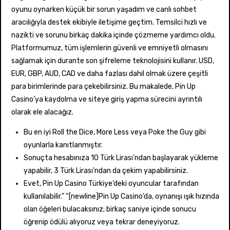
oyunu oynarken küçük bir sorun yaşadım ve canlı sohbet
aracılığıyla destek ekibiyle iletişime geçtim. Temsilci hızlı ve
nazikti ve sorunu birkaç dakika içinde çözmeme yardımcı oldu.
Platformumuz, tüm işlemlerin güvenli ve emniyetli olmasını
sağlamak için durante son şifreleme teknolojisini kullanır. USD,
EUR, GBP, AUD, CAD ve daha fazlası dahil olmak üzere çeşitli
para birimlerinde para çekebilirsiniz. Bu makalede, Pin Up
Casino’ya kaydolma ve siteye giriş yapma sürecini ayrıntılı
olarak ele alacağız.
Bu en iyi Roll the Dice, More Less veya Poke the Guy gibi
oyunlarla kanıtlanmıştır.
Sonuçta hesabınıza 10 Türk Lirası’ndan başlayarak yükleme
yapabilir, 3 Türk Lirası’ndan da çekim yapabilirsiniz.
Evet, Pin Up Casino Türkiye’deki oyuncular tarafından
kullanılabilir.” “[newline]Pin Up Casino’da, oynanışı ışık hızında
olan öğeleri bulacaksınız; birkaç saniye içinde sonucu
öğrenip ödülü alıyoruz veya tekrar deneyiyoruz.