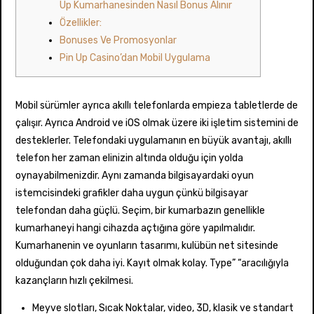
Up Kumarhanesinden Nasıl Bonus Alınır
Özellikler:
Bonuses Ve Promosyonlar
Pin Up Casino’dan Mobil Uygulama
Mobil sürümler ayrıca akıllı telefonlarda empieza tabletlerde de
çalışır. Ayrıca Android ve iOS olmak üzere iki işletim sistemini de
desteklerler. Telefondaki uygulamanın en büyük avantajı, akıllı
telefon her zaman elinizin altında olduğu için yolda
oynayabilmenizdir. Aynı zamanda bilgisayardaki oyun
istemcisindeki grafikler daha uygun çünkü bilgisayar
telefondan daha güçlü. Seçim, bir kumarbazın genellikle
kumarhaneyi hangi cihazda açtığına göre yapılmalıdır.
Kumarhanenin ve oyunların tasarımı, kulübün net sitesinde
olduğundan çok daha iyi. Kayıt olmak kolay. Type” “aracılığıyla
kazançların hızlı çekilmesi.
Meyve slotları, Sıcak Noktalar, video, 3D, klasik ve standart