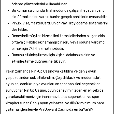
ödeme yöntemlerini kullanabilirler.
Bu kumar salonunda trial modunda çalışan heyecan verici
slot” “makineleri vardır, bunlar gerçek bahislerle oynanabilir.
Pinup, Visa, MasterCard, UnionPay, Troy ödeme sistemlerini
destekler.
Deneyimli müşteri hizmetleri temsilcilerinden oluşan ekip,
ortaya çıkabilecek herhangi bir soru veya soruna yardımcı
olmak için 7/24 hizmetinizdedir.
Bonusu etkinleştirmek için kişisel dolabınıza girin ve
etkinleştirme düğmesine tıklayın.
Yakın zamanda Pin-Up Casino’ya katıldım ve geniş oyun
yelpazesinden çok etkilendim. Çeşitli klasik ve modern slot
oyunları, canlı krupiye oyunları ve spor bahisleri seçenekleri
sunuyorlar. Pin Up Casino, oyun deneyiminizden en iyi şekilde
yararlanabilmeniz için inanılmaz bahis seçenekleri ve spor
kitapları sunar. Geniş oyun yelpazesi ve düşük minimum para
yatırma işlemleriyle Pin Upward Casino’da en ba?ar?l?