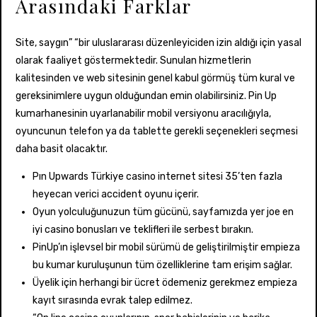
Arasındaki Farklar
Site, saygın” “bir uluslararası düzenleyiciden izin aldığı için yasal
olarak faaliyet göstermektedir. Sunulan hizmetlerin
kalitesinden ve web sitesinin genel kabul görmüş tüm kural ve
gereksinimlere uygun olduğundan emin olabilirsiniz. Pin Up
kumarhanesinin uyarlanabilir mobil versiyonu aracılığıyla,
oyuncunun telefon ya da tablette gerekli seçenekleri seçmesi
daha basit olacaktır.
Pın Upwards Türkiye casino internet sitesi 35’ten fazla
heyecan verici accident oyunu içerir.
Oyun yolculuğunuzun tüm gücünü, sayfamızda yer joe en
iyi casino bonusları ve teklifleri ile serbest bırakın.
PinUp’ın işlevsel bir mobil sürümü de geliştirilmiştir empieza
bu kumar kuruluşunun tüm özelliklerine tam erişim sağlar.
Üyelik için herhangi bir ücret ödemeniz gerekmez empieza
kayıt sırasında evrak talep edilmez.