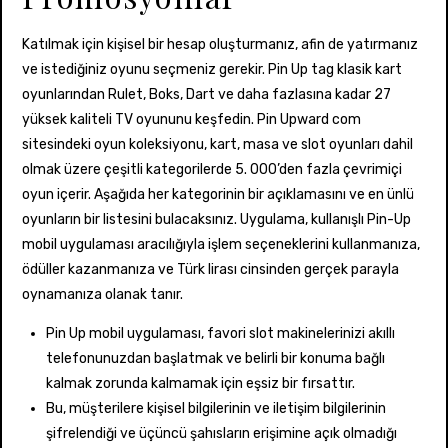
Katılmak için kişisel bir hesap oluşturmanız, afin de yatırmanız
ve istediğiniz oyunu seçmeniz gerekir. Pin Up tag klasik kart
oyunlarından Rulet, Boks, Dart ve daha fazlasına kadar 27
yüksek kaliteli TV oyununu keşfedin. Pin Upward com
sitesindeki oyun koleksiyonu, kart, masa ve slot oyunları dahil
olmak üzere çeşitli kategorilerde 5. 000’den fazla çevrimiçi
oyun içerir. Aşağıda her kategorinin bir açıklamasını ve en ünlü
oyunların bir listesini bulacaksınız. Uygulama, kullanışlı Pin-Up
mobil uygulaması aracılığıyla işlem seçeneklerini kullanmanıza,
ödüller kazanmanıza ve Türk lirası cinsinden gerçek parayla
oynamanıza olanak tanır.
Pin Up mobil uygulaması, favori slot makinelerinizi akıllı
telefonunuzdan başlatmak ve belirli bir konuma bağlı
kalmak zorunda kalmamak için eşsiz bir fırsattır.
Bu, müşterilere kişisel bilgilerinin ve iletişim bilgilerinin
şifrelendiği ve üçüncü şahısların erişimine açık olmadığı