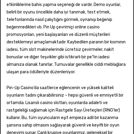
etkinliklerine bahis yapma seçeneği de vardır. Demo oyunlar,
belirli bir oyunu öncelikle daha iyi tanımak, test etmek,
telefonlarında nasıl çalıştığını görmek, oynanışı beğenip
beğenmedikleri vb. Pin Up çevrimiçi online casino
promosyonları, yeni başlayanları ve düzenli müşterileri
desteklemeyi amaçlamaktadır. Kaybedilen paranın bir kısmının
iadesi, tüm slot makinelerinde ücretsiz çevirmeler, nakit
bonuslar ve diğer teşvikler gibi istikrarlı bir pe?in iadesi
almanıza olanak tanırlar. Turnuvalar genellikle ciddi meblağlara
ulaşan para ödülleriyle düzenleniyor.
Pin-Up Casino’da saatlerce eğlencenin ve yüksek kaliteli
oyunların tadını çıkarabilirsiniz – hepsi güvenli ve emniyetli bir
ortamda. Lisanslı casino slotları, oyunlarda adaleti ve
rastgeleliği sağlamak için Rastgele Sayı Üreteçleri (RNG’ler)
kullanır. Bu, tüm oyuncuların eşit empieza adil bir kazanma
şansına sahip olmasını sağlayarak güvenli ve keyifli bir oyun
deneyimi sunar. Canlı krupiye oyunlarımız, geleneksel bir