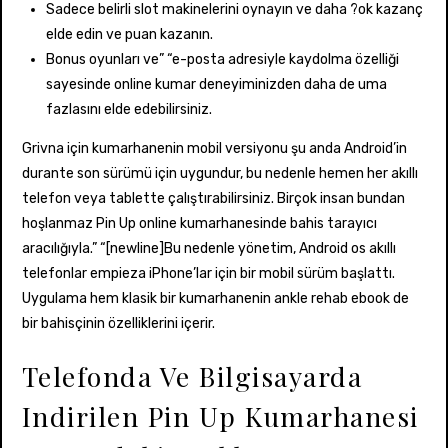
Sadece belirli slot makinelerini oynayın ve daha ?ok kazanç
elde edin ve puan kazanın.
Bonus oyunları ve” “e-posta adresiyle kaydolma özelliği
sayesinde online kumar deneyiminizden daha de uma
fazlasını elde edebilirsiniz.
Grivna için kumarhanenin mobil versiyonu şu anda Android’in
durante son sürümü için uygundur, bu nedenle hemen her akıllı
telefon veya tablette çalıştırabilirsiniz. Birçok insan bundan
hoşlanmaz Pin Up online kumarhanesinde bahis tarayıcı
aracılığıyla.” “[newline]Bu nedenle yönetim, Android os akıllı
telefonlar empieza iPhone’lar için bir mobil sürüm başlattı.
Uygulama hem klasik bir kumarhanenin ankle rehab ebook de
bir bahisçinin özelliklerini içerir.
Telefonda Ve Bilgisayarda
Indirilen Pin Up Kumarhanesi