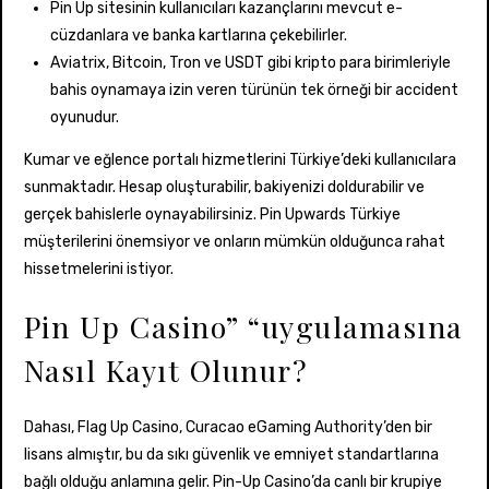
Pin Up sitesinin kullanıcıları kazançlarını mevcut e-
cüzdanlara ve banka kartlarına çekebilirler.
Aviatrix, Bitcoin, Tron ve USDT gibi kripto para birimleriyle
bahis oynamaya izin veren türünün tek örneği bir accident
oyunudur.
Kumar ve eğlence portalı hizmetlerini Türkiye’deki kullanıcılara
sunmaktadır. Hesap oluşturabilir, bakiyenizi doldurabilir ve
gerçek bahislerle oynayabilirsiniz. Pin Upwards Türkiye
müşterilerini önemsiyor ve onların mümkün olduğunca rahat
hissetmelerini istiyor.
Pin Up Casino” “uygulamasına
Nasıl Kayıt Olunur?
Dahası, Flag Up Casino, Curacao eGaming Authority’den bir
lisans almıştır, bu da sıkı güvenlik ve emniyet standartlarına
bağlı olduğu anlamına gelir. Pin-Up Casino’da canlı bir krupiye