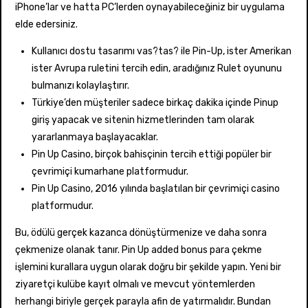
iPhone’lar ve hatta PC’lerden oynayabileceğiniz bir uygulama
elde edersiniz.
Kullanıcı dostu tasarımı vas?tas? ile Pin-Up, ister Amerikan
ister Avrupa ruletini tercih edin, aradığınız Rulet oyununu
bulmanızı kolaylaştırır.
Türkiye’den müşteriler sadece birkaç dakika içinde Pinup
giriş yapacak ve sitenin hizmetlerinden tam olarak
yararlanmaya başlayacaklar.
Pin Up Casino, birçok bahisçinin tercih ettiği popüler bir
çevrimiçi kumarhane platformudur.
Pin Up Casino, 2016 yılında başlatılan bir çevrimiçi casino
platformudur.
Bu, ödülü gerçek kazanca dönüştürmenize ve daha sonra
çekmenize olanak tanır. Pin Up added bonus para çekme
işlemini kurallara uygun olarak doğru bir şekilde yapın. Yeni bir
ziyaretçi kulübe kayıt olmalı ve mevcut yöntemlerden
herhangi biriyle gerçek parayla afin de yatırmalıdır. Bundan