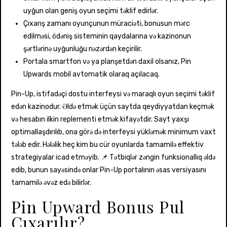
uyğun olan geniş oyun seçimi təklif edirlər.
Çıxarış zamanı oyunçunun müraciəti, bonusun mərc
edilməsi, ödəniş sisteminin qaydalarına və kazinonun
şərtlərinə uyğunluğu nəzərdən keçirilir.
Portala smartfon və ya planşetdən daxil olsanız, Pin
Upwards mobil avtomatik olaraq açılacaq.
Pin-Up, istifadəçi dostu interfeysi və maraqlı oyun seçimi təklif
edən kazinodur. Əldə etmək üçün saytda qeydiyyatdan keçmək
və hesabın ilkin replementi etmək kifayətdir. Sayt yaxşı
optimallaşdırılıb, ona görə də interfeysi yükləmək minimum vaxt
tələb edir. Hələlik heç kim bu cür oyunlarda tamamilə effektiv
strategiyalar icad etməyib. 📌 Tətbiqlər zəngin funksionallıq əldə
edib, bunun sayəsində onlar Pin-Up portalının əsas versiyasını
tamamilə əvəz edə bilirlər.
Pin Upward Bonus Pul
Çıxarılır?