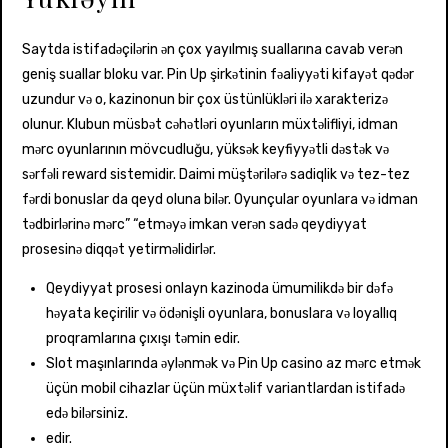
Saytda istifadəçilərin ən çox yayılmış suallarına cavab verən
geniş suallar bloku var. Pin Up şirkətinin fəaliyyəti kifayət qədər
uzundur və o, kazinonun bir çox üstünlükləri ilə xarakterizə
olunur. Klubun müsbət cəhətləri oyunların müxtəlifliyi, idman
mərc oyunlarının mövcudluğu, yüksək keyfiyyətli dəstək və
sərfəli reward sistemidir. Daimi müştərilərə sadiqlik və tez-tez
fərdi bonuslar da qeyd oluna bilər. Oyunçular oyunlara və idman
tədbirlərinə mərc” “etməyə imkan verən sadə qeydiyyat
prosesinə diqqət yetirməlidirlər.
Qeydiyyat prosesi onlayn kazinoda ümumilikdə bir dəfə
həyata keçirilir və ödənişli oyunlara, bonuslara və loyallıq
proqramlarına çıxışı təmin edir.
Slot maşınlarında əylənmək və Pin Up casino az mərc etmək
üçün mobil cihazlar üçün müxtəlif variantlardan istifadə
edə bilərsiniz.
edir.