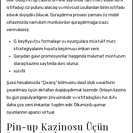
bilər. Uduş Pin Up casino on-line saytında tam mərc edilən kimi
istifadəçi öz pulunu alacaq və mövcud üsullardan birini istifadə
edərək dəyişdirə biləcək. Quraşdırma prosesi zamanı öz mobil
cihazınızda naməlum mənbələrdən quraşdırmağa icazə
verməlisiniz.
O, keyfiyyətcə formalaşır və oyunçulara müxtəlif mərc
strategiyalarını həyata keçirməyə imkan verir.
Qarşıdan gələn promosyonlar haqqında məlumat müntəzəm
olaraq kazino saytında dərc olunur.
sürətli
Şəxsi hesabınızda “Çıxarış” bölməsinə daxil olub vəsaitlərin
çıxarılması üçün detalları dəqiqləşdirmək lazımdır. Onlayn kazino
bu gün populyarlığının zirvəsindədir və istifadəçilərə hər dəfə
daha çox yeni imkanlar təqdim edir. Ölkəmizdə qumar
oyunlarının aparıcı virtual
Pin-up Kazinosu Üçün