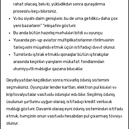
rahat olacaq, belə ki, yüklədikdən sonra quraşdırma
prosesinə keçə bilərsiniz.
Və bu siyahı daim genişlənir, bu de uma getdikcə daha çox
yeni bazarların” “inkişafını göstərir.
Bu anda bütün hazırlıq mərhələləri bitdi və oyunçu
Yuxarıda pin-up aviator multiplikatorlarının itirilməsinin
tarixçəsini müşahidə etmək üçün istifadəçi dəvət olunur.
Turnirlərdə iştirak etməklə qonaqlar bütün iştirakçılar
arasında keçirilən yarışların mükafat fondlarından
əhəmiyyətli məbləğlər qazana biləcəklər.
Qeydiyyatdan keçdikdən sonra müvafiq ödəniş sistemini
seçməlisiniz. Oyunçular lender kartları, elektron pul kisələri və
kriptovalyutalar vasitəsilə ödənişlər edə bilər. Seçilmiş ödəniş
üsulunun şərtlərinə uyğun olaraq, istifadəçi kredit veriləcək
məbləği göstərir. Davamlı olaraq eyni ödəniş sistemindən istifadə
etmək, həmçinin onun vasitəsilə hesabdan pul çıxarmaq tövsiyə
olunur.