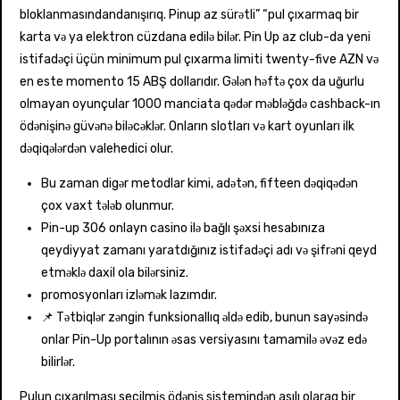
bloklanmasındandanışırıq. Pinup az sürətli” “pul çıxarmaq bir
karta və ya elektron cüzdana edilə bilər. Pin Up az club-da yeni
istifadəçi üçün minimum pul çıxarma limiti twenty-five AZN və
en este momento 15 ABŞ dollarıdır. Gələn həftə çox da uğurlu
olmayan oyunçular 1000 manciata qədər məbləğdə cashback-ın
ödənişinə güvənə biləcəklər. Onların slotları və kart oyunları ilk
dəqiqələrdən valehedici olur.
Bu zaman digər metodlar kimi, adətən, fifteen dəqiqədən
çox vaxt tələb olunmur.
Pin-up 306 onlayn casino ilə bağlı şəxsi hesabınıza
qeydiyyat zamanı yaratdığınız istifadəçi adı və şifrəni qeyd
etməklə daxil ola bilərsiniz.
promosyonları izləmək lazımdır.
📌 Tətbiqlər zəngin funksionallıq əldə edib, bunun sayəsində
onlar Pin-Up portalının əsas versiyasını tamamilə əvəz edə
bilirlər.
Pulun çıxarılması seçilmiş ödəniş sistemindən asılı olaraq bir