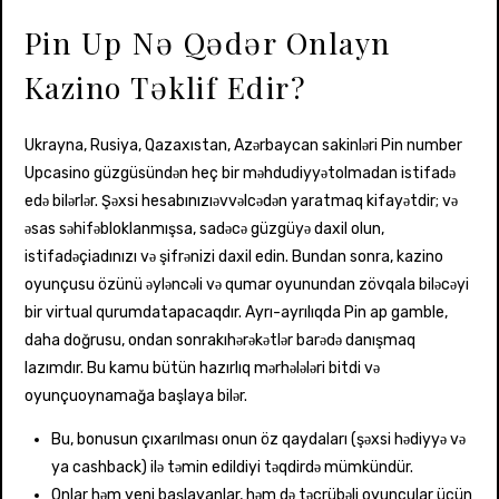
Pin Up Nə Qədər Onlayn
Kazino Təklif Edir?
Ukrayna, Rusiya, Qazaxıstan, Azərbaycan sakinləri Pin number
Upcasino güzgüsündən heç bir məhdudiyyətolmadan istifadə
edə bilərlər. Şəxsi hesabınızıəvvəlcədən yaratmaq kifayətdir; və
əsas səhifəbloklanmışsa, sadəcə güzgüyə daxil olun,
istifadəçiadınızı və şifrənizi daxil edin. Bundan sonra, kazino
oyunçusu özünü əyləncəli və qumar oyunundan zövqala biləcəyi
bir virtual qurumdatapacaqdır. Ayrı-ayrılıqda Pin ap gamble,
daha doğrusu, ondan sonrakıhərəkətlər barədə danışmaq
lazımdır. Bu kamu bütün hazırlıq mərhələləri bitdi və
oyunçuoynamağa başlaya bilər.
Bu, bonusun çıxarılması onun öz qaydaları (şəxsi hədiyyə və
ya cashback) ilə təmin edildiyi təqdirdə mümkündür.
Onlar həm yeni başlayanlar, həm də təcrübəli oyunçular üçün