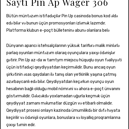
Saytı Pin Ap Wager 306
Bütün müntəzəm istifadəçilər Pin Up casinoda bonus kod əldə
edə bilər və bunun üçün promosyonları izləmək lazımdır.
Platforma klubun e-poçt bülleteninə abunə olanlara belə
Dünyanın aparıcı istehsalçılarının yüksək tariflərə malik minlərlə
parlaq oyunları müntəzəm olaraq oyunçulara yaxşı ödənişlər
gətirir. Pin Up az-da w tamtym miejscu hüquqlu oyun fəaliyyəti
üçün istifadəçi qeydiyyatdan keçirməlidir. Bunu ancaq oyun
şirkətinin əsas qaydaları ilə tanış olan yetkinlik yaşına çatmış
azərbaycanlı edə bilər. Qeydiyyatdan keçərkən oyunçu oyun
hesabının bağlı olduğu mobil nömrəni və ahora e-poçt ünvanını
göstərməlidir. Gələcəkdə yoxlamadan uğurla keçmək üçün
qeydiyyat zamanı məlumatlar düzgün və etibarlı olmalıdır.
Qeydiyyat prosesi onlayn kazinoda ümumilikdə bir dəfə həyata
keçirilir və ödənişli oyunlara, bonuslara və loyallıq proqramlarına
çıxışı təmin edir.