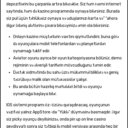
depozitlərini bu çarpanla artıra biləcəklər. Siz həm rəsmi internet
saytında, həm də kazino proqramında oynaya bilərsiniz. Burada
siz pul üçün təhlükəsiz oynaya və uduşlarınızı karta və” “ahora
digər ödəniş alətlərinə çıxara biləcəyinizə əmin ola bilərsiniz.
Onlayn kazino müştərilərin vaxtını qiymətləndirir, buna görə
də oyunçulara mobil telefonlardan və planşetlərdən
oynamağı təklif edir.
Aviator oyunu ayrıca bir oyun kateqoriyasına bölünür, demo
rejiminin və əlverişli tariflərin mövcudluğunu təmin edir.
Dəstək xidmətində bu sahə üzrə mükəmməl biliklərə və geniş
təcrübəyə malik olan mütəxəssislər çalışır.
Bu anda bütün hazırlıq mərhələləri bitdi və oyunçu
oynamağa başlaya bilər.
IOS sistemi proqramı öz-özünə quraşdıracaq, oyunçunun
vəzifəsi yalnız AppStore-da “Yüklə” düyməsinə basmaqdır. Əgər
siz picky oyunçu deyilsinizsə, onda pin up on line casino
qeydiyyatı sonra siz tətbiqi ilə mobil versiyası arasında heç bir