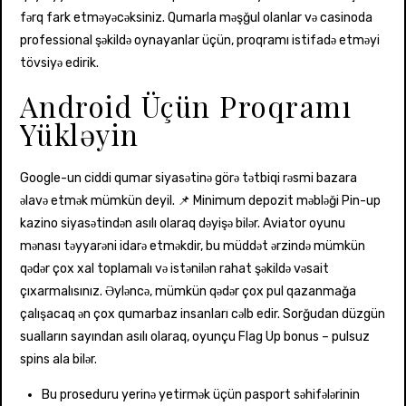
fərq fark etməyəcəksiniz. Qumarla məşğul olanlar və casinoda
professional şəkildə oynayanlar üçün, proqramı istifadə etməyi
tövsiyə edirik.
Android Üçün Proqramı
Yükləyin
Google-un ciddi qumar siyasətinə görə tətbiqi rəsmi bazara
əlavə etmək mümkün deyil. 📌 Minimum depozit məbləği Pin-up
kazino siyasətindən asılı olaraq dəyişə bilər. Aviator oyunu
mənası təyyarəni idarə etməkdir, bu müddət ərzində mümkün
qədər çox xal toplamalı və istənilən rahat şəkildə vəsait
çıxarmalısınız. Əyləncə, mümkün qədər çox pul qazanmağa
çalışacaq ən çox qumarbaz insanları cəlb edir. Sorğudan düzgün
sualların sayından asılı olaraq, oyunçu Flag Up bonus – pulsuz
spins ala bilər.
Bu proseduru yerinə yetirmək üçün pasport səhifələrinin