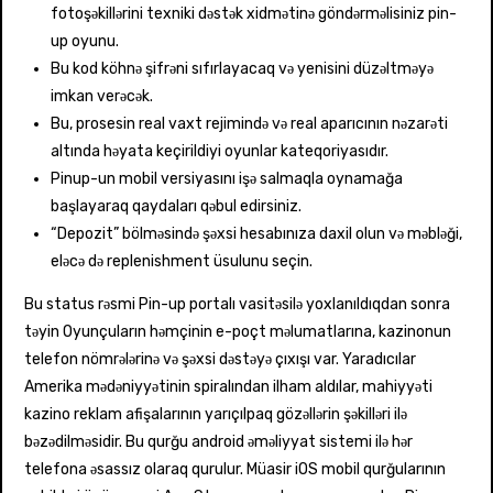
fotoşəkillərini texniki dəstək xidmətinə göndərməlisiniz pin-
up oyunu.
Bu kod köhnə şifrəni sıfırlayacaq və yenisini düzəltməyə
imkan verəcək.
Bu, prosesin real vaxt rejimində və real aparıcının nəzarəti
altında həyata keçirildiyi oyunlar kateqoriyasıdır.
Pinup-un mobil versiyasını işə salmaqla oynamağa
başlayaraq qaydaları qəbul edirsiniz.
“Depozit” bölməsində şəxsi hesabınıza daxil olun və məbləği,
eləcə də replenishment üsulunu seçin.
Bu status rəsmi Pin-up portalı vasitəsilə yoxlanıldıqdan sonra
təyin Oyunçuların həmçinin e-poçt məlumatlarına, kazinonun
telefon nömrələrinə və şəxsi dəstəyə çıxışı var. Yaradıcılar
Amerika mədəniyyətinin spiralından ilham aldılar, mahiyyəti
kazino reklam afişalarının yarıçılpaq gözəllərin şəkilləri ilə
bəzədilməsidir. Bu qurğu android əməliyyat sistemi ilə hər
telefona əsassız olaraq qurulur. Müasir iOS mobil qurğularının