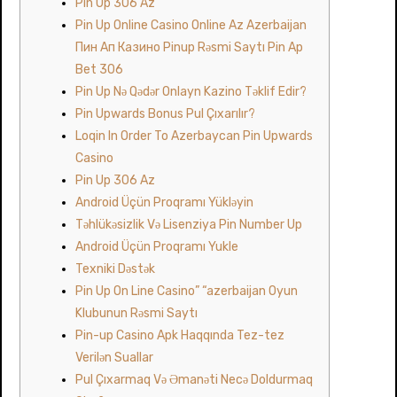
Pin Up 306 Az
Pin Up Online Casino Online Az Azerbaijan
Пин Ап Казино Pinup Rəsmi Saytı Pin Ap
Bet 306
Pin Up Nə Qədər Onlayn Kazino Təklif Edir?
Pin Upwards Bonus Pul Çıxarılır?
Loqin In Order To Azerbaycan Pin Upwards
Casino
Pin Up 306 Az
Android Üçün Proqramı Yükləyin
Təhlükəsizlik Və Lisenziya Pin Number Up
Android Üçün Proqramı Yukle
Texniki Dəstək
Pin Up On Line Casino” “azerbaijan Oyun
Klubunun Rəsmi Saytı
Pin-up Casino Apk Haqqında Tez-tez
Verilən Suallar
Pul Çıxarmaq Və Əmanəti Necə Doldurmaq