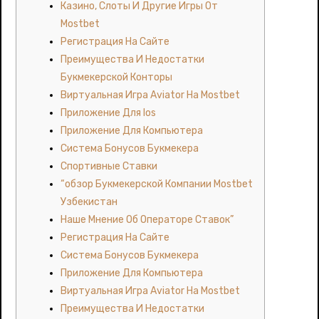
Казино, Слоты И Другие Игры От
Mostbet
Регистрация На Сайте
Преимущества И Недостатки
Букмекерской Конторы
Виртуальная Игра Aviator На Mostbet
Приложение Для Ios
Приложение Для Компьютера
Система Бонусов Букмекера
Спортивные Ставки
“обзор Букмекерской Компании Mostbet
Узбекистан
Наше Мнение Об Операторе Ставок”
Регистрация На Сайте
Система Бонусов Букмекера
Приложение Для Компьютера
Виртуальная Игра Aviator На Mostbet
Преимущества И Недостатки