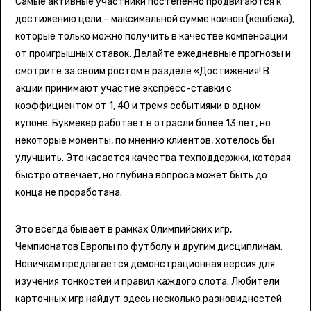
Самые активные участники постепенно продвигаются к
достижению цели – максимальной сумме коинов (кешбека),
которые только можно получить в качестве компенсации
от проигрышных ставок. Делайте ежедневные прогнозы и
смотрите за своим ростом в разделе «Достижения! В
акции принимают участие экспресс-ставки с
коэффициентом от 1, 40 и тремя событиями в одном
купоне. Букмекер работает в отрасли более 13 лет, но
некоторые моменты, по мнению клиентов, хотелось бы
улучшить. Это касается качества техподдержки, которая
быстро отвечает, но глубина вопроса может быть до
конца не проработана.
Это всегда бывает в рамках Олимпийских игр,
Чемпионатов Европы по футболу и другим дисциплинам.
Новичкам предлагается демонстрационная версия для
изучения тонкостей и правил каждого слота. Любители
карточных игр найдут здесь несколько разновидностей