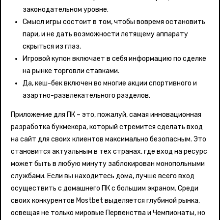
законодательном уровне.
Смысл игры состоит в том, чтобы вовремя остановить
пари, и не дать возможности летящему аппарату
скрыться из глаз.
Игровой купон включает в себя информацию по сделке
на рынке торговли ставками.
Да, кеш-бек включен во многие акции спортивного и
азартно-развлекательного разделов.
Приложение для ПК – это, пожалуй, самая инновационная
разработка букмекера, который стремится сделать вход
на сайт для своих клиентов максимально безопасным. Это
становится актуальным в тех странах, где вход на ресурс
может быть в любую минуту заблокирован монопольными
службами. Если вы находитесь дома, лучше всего вход
осуществить с домашнего ПК с большим экраном. Среди
своих конкурентов Mostbet выделяется глубиной рынка,
освещая не только мировые Первенства и Чемпионаты, но