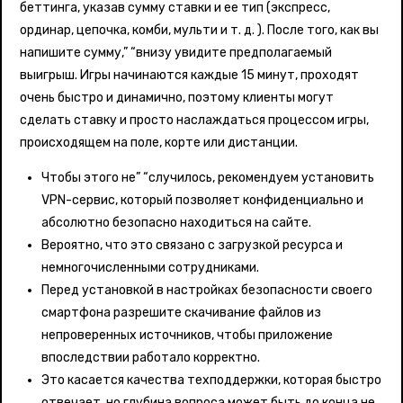
беттинга, указав сумму ставки и ее тип (экспресс,
ординар, цепочка, комби, мульти и т. д. ). После того, как вы
напишите сумму,” “внизу увидите предполагаемый
выигрыш. Игры начинаются каждые 15 минут, проходят
очень быстро и динамично, поэтому клиенты могут
сделать ставку и просто наслаждаться процессом игры,
происходящем на поле, корте или дистанции.
Чтобы этого не” “случилось, рекомендуем установить
VPN-сервис, который позволяет конфиденциально и
абсолютно безопасно находиться на сайте.
Вероятно, что это связано с загрузкой ресурса и
немногочисленными сотрудниками.
Перед установкой в настройках безопасности своего
смартфона разрешите скачивание файлов из
непроверенных источников, чтобы приложение
впоследствии работало корректно.
Это касается качества техподдержки, которая быстро
отвечает, но глубина вопроса может быть до конца не