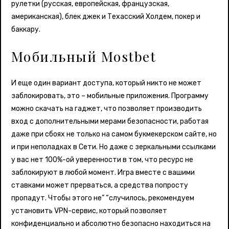
рулетки (русская, европейская, французская,
американская), блек джек и Техасский Холдем, покер и
баккару.
Мобильный Mostbet
И еще один вариант доступа, который никто не может
заблокировать, это – мобильные приложения. Программу
можно скачать на гаджет, что позволяет производить
вход с дополнительными мерами безопасности, работая
даже при сбоях не только на самом букмекерском сайте, но
и при неполадках в Сети. Но даже с зеркальными ссылками
у вас нет 100%-ой уверенности в том, что ресурс не
заблокируют в любой момент. Игра вместе с вашими
ставками может прерваться, а средства попросту
пропадут. Чтобы этого не” “случилось, рекомендуем
установить VPN-сервис, который позволяет
конфиденциально и абсолютно безопасно находиться на