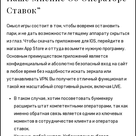
Ставок”
Смысл игры состоит в том, чтобы вовремя остановить
пари, и не дать возможности летящему аппарату скрыться
из глаз. Чтобы скачать приложение для IOS, перейдите в
магазин App Store и оттуда возьмите нужную программу.
Основным преимуществом приложений является
конфиденциальный и абсолютно безопасный вход на сайт
в любое время без надобности искать зеркала или
устанавливать VPN. Вы получите отличный функционал и
такой же масштабный спортивный рынок, включая LIVE.
В таком случае, хотим посоветовать букмекеру
расширить штат компетентными операторами, так как
именно обратная связь является одним из ключевых
моментов в сотрудничестве клиента и оператора
ставок.