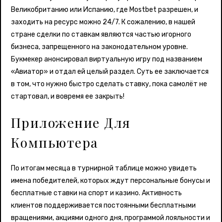
Великобританию или Испанию, где Mostbet разрешен, и
заходить на ресурс можно 24/7. К сожалению, в нашей
стране сделки по ставкам являются частью игорного
бизнеса, запрещенного на законодательном уровне.
Букмекер анонсировал виртуальную игру под названием
«Авиатор» и отдал ей целый раздел. Суть ее заключается
в том, что нужно быстро сделать ставку, пока самолёт не
стартовал, и вовремя ее закрыть!
Приложение Для
Компьютера
По итогам месяца в турнирной таблице можно увидеть
имена победителей, которых ждут персональные бонусы и
бесплатные ставки на спорт и казино. Активность
клиентов поддерживается постоянными бесплатными
вращениями, акциями одного дня, программой лояльности и