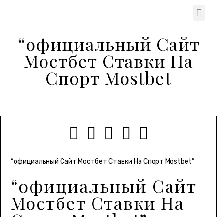
“официальный Сайт
Мостбет Ставки На
Спорт Mostbet





“официальный Сайт Мостбет Ставки На Спорт Mostbet”
“официальный Сайт
Мостбет Ставки На