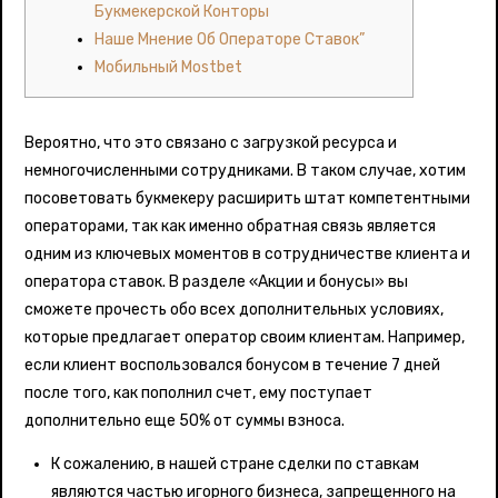
Букмекерской Конторы
Наше Мнение Об Операторе Ставок”
Мобильный Mostbet
Вероятно, что это связано с загрузкой ресурса и
немногочисленными сотрудниками. В таком случае, хотим
посоветовать букмекеру расширить штат компетентными
операторами, так как именно обратная связь является
одним из ключевых моментов в сотрудничестве клиента и
оператора ставок. В разделе «Акции и бонусы» вы
сможете прочесть обо всех дополнительных условиях,
которые предлагает оператор своим клиентам. Например,
если клиент воспользовался бонусом в течение 7 дней
после того, как пополнил счет, ему поступает
дополнительно еще 50% от суммы взноса.
К сожалению, в нашей стране сделки по ставкам
являются частью игорного бизнеса, запрещенного на