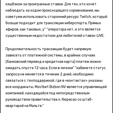
кэшбэком за проигранные ставки. Для тех, кто хочет
наблюдать за ходом происходящего соревнования, мы
советуем использовать сторонний ресурс Twitch, который
больше подходит для трансляции киберспорта. Прямых
эфиров, как таковых, у” “оператора нет, и это является
существенным недостатком для любителей ставок-LIVE.
Продолжительность транзакции будет напрямую
зависеть от платежной системы, в крайних случаях
(банковский перевод и кредитная карта) платеж можно
ожидать спустя 72 часа. Если в личном” “кабинете статус
запроса не меняется в течение 2 дней, необходимо
связаться с техподдержкой, где в «контактах» указаны
все координаты. Mostbet Bizbon NV является управляющей
компанией, находящейся под непосредственным
руководством правительства о. Кюрасао со штаб-
квартирой на Мальте.”