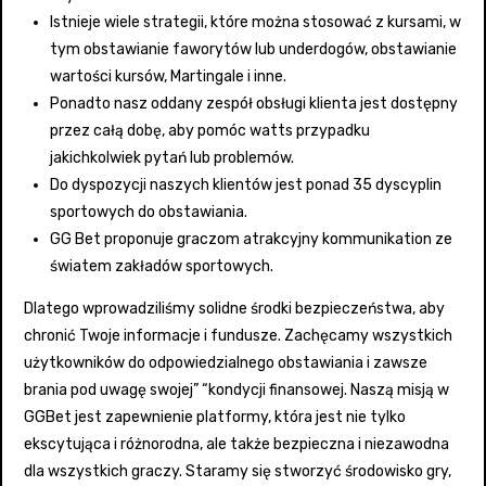
Istnieje wiele strategii, które można stosować z kursami, w
tym obstawianie faworytów lub underdogów, obstawianie
wartości kursów, Martingale i inne.
Ponadto nasz oddany zespół obsługi klienta jest dostępny
przez całą dobę, aby pomóc watts przypadku
jakichkolwiek pytań lub problemów.
Do dyspozycji naszych klientów jest ponad 35 dyscyplin
sportowych do obstawiania.
GG Bet proponuje graczom atrakcyjny kommunikation ze
światem zakładów sportowych.
Dlatego wprowadziliśmy solidne środki bezpieczeństwa, aby
chronić Twoje informacje i fundusze. Zachęcamy wszystkich
użytkowników do odpowiedzialnego obstawiania i zawsze
brania pod uwagę swojej” “kondycji finansowej. Naszą misją w
GGBet jest zapewnienie platformy, która jest nie tylko
ekscytująca i różnorodna, ale także bezpieczna i niezawodna
dla wszystkich graczy. Staramy się stworzyć środowisko gry,