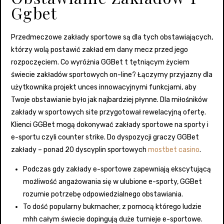
Ggbet
Przedmeczowe zakłady sportowe są dla tych obstawiających,
którzy wolą postawić zakład em dany mecz przed jego
rozpoczęciem. Co wyróżnia GGBet t tętniącym życiem
świecie zakładów sportowych on-line? Łączymy przyjazny dla
użytkownika projekt unces innowacyjnymi funkcjami, aby
Twoje obstawianie było jak najbardziej płynne. Dla miłośników
zakłady w sportowych site przygotował rewelacyjną ofertę.
Klienci GGBet mogą dokonywać zakłady sportowe na sporty i
e-sportu czyli counter strike. Do dyspozycji graczy GGBet
zakłady – ponad 20 dyscyplin sportowych
mostbet casino
.
Podczas gdy zakłady e-sportowe zapewniają ekscytującą
możliwość angażowania się w ulubione e-sporty, GGBet
rozumie potrzebę odpowiedzialnego obstawiania.
To dość popularny bukmacher, z pomocą którego ludzie
mhh całym świecie dopingują duże turnieje e-sportowe.