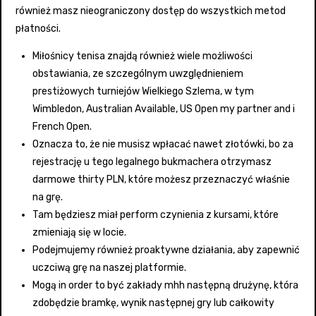
również masz nieograniczony dostęp do wszystkich metod
płatności.
Miłośnicy tenisa znajdą również wiele możliwości
obstawiania, ze szczególnym uwzględnieniem
prestiżowych turniejów Wielkiego Szlema, w tym
Wimbledon, Australian Available, US Open my partner and i
French Open.
Oznacza to, że nie musisz wpłacać nawet złotówki, bo za
rejestrację u tego legalnego bukmachera otrzymasz
darmowe thirty PLN, które możesz przeznaczyć właśnie
na grę.
Tam będziesz miał perform czynienia z kursami, które
zmieniają się w locie.
Podejmujemy również proaktywne działania, aby zapewnić
uczciwą grę na naszej platformie.
Mogą in order to być zakłady mhh następną drużynę, która
zdobędzie bramkę, wynik następnej gry lub całkowity