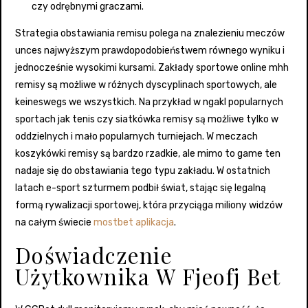
czy odrębnymi graczami.
Strategia obstawiania remisu polega na znalezieniu meczów
unces najwyższym prawdopodobieństwem równego wyniku i
jednocześnie wysokimi kursami. Zakłady sportowe online mhh
remisy są możliwe w różnych dyscyplinach sportowych, ale
keineswegs we wszystkich. Na przykład w ngakl popularnych
sportach jak tenis czy siatkówka remisy są możliwe tylko w
oddzielnych i mało popularnych turniejach. W meczach
koszykówki remisy są bardzo rzadkie, ale mimo to game ten
nadaje się do obstawiania tego typu zakładu. W ostatnich
latach e-sport szturmem podbił świat, stając się legalną
formą rywalizacji sportowej, która przyciąga miliony widzów
na całym świecie
mostbet aplikacja
.
Doświadczenie
Użytkownika W Fjeofj Bet