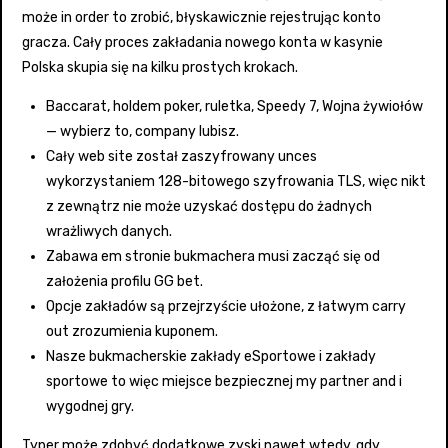
może in order to zrobić, błyskawicznie rejestrując konto
gracza. Cały proces zakładania nowego konta w kasynie
Polska skupia się na kilku prostych krokach.
Baccarat, holdem poker, ruletka, Speedy 7, Wojna żywiołów
— wybierz to, company lubisz.
Cały web site został zaszyfrowany unces
wykorzystaniem 128-bitowego szyfrowania TLS, więc nikt
z zewnątrz nie może uzyskać dostępu do żadnych
wrażliwych danych.
Zabawa em stronie bukmachera musi zacząć się od
założenia profilu GG bet.
Opcje zakładów są przejrzyście ułożone, z łatwym carry
out zrozumienia kuponem.
Nasze bukmacherskie zakłady eSportowe i zakłady
sportowe to więc miejsce bezpiecznej my partner and i
wygodnej gry.
Typer może zdobyć dodatkowe zyski nawet wtedy, gdy