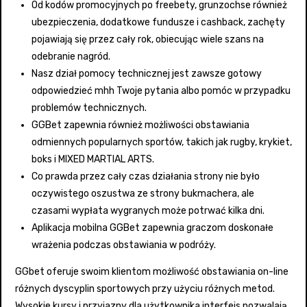
Od kodów promocyjnych po freebety, grunzochse również
ubezpieczenia, dodatkowe fundusze i cashback, zachęty
pojawiają się przez cały rok, obiecując wiele szans na
odebranie nagród.
Nasz dział pomocy technicznej jest zawsze gotowy
odpowiedzieć mhh Twoje pytania albo pomóc w przypadku
problemów technicznych.
GGBet zapewnia również możliwości obstawiania
odmiennych popularnych sportów, takich jak rugby, krykiet,
boks i MIXED MARTIAL ARTS.
Co prawda przez cały czas działania strony nie było
oczywistego oszustwa ze strony bukmachera, ale
czasami wypłata wygranych może potrwać kilka dni.
Aplikacja mobilna GGBet zapewnia graczom doskonałe
wrażenia podczas obstawiania w podróży.
GGbet oferuje swoim klientom możliwość obstawiania on-line
różnych dyscyplin sportowych przy użyciu różnych metod.
Wysokie kursy i przyjazny dla użytkownika interfejs pozwalają