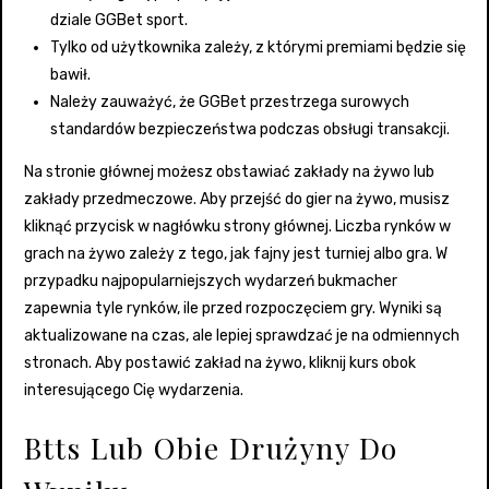
dziale GGBet sport.
Tylko od użytkownika zależy, z którymi premiami będzie się
bawił.
Należy zauważyć, że GGBet przestrzega surowych
standardów bezpieczeństwa podczas obsługi transakcji.
Na stronie głównej możesz obstawiać zakłady na żywo lub
zakłady przedmeczowe. Aby przejść do gier na żywo, musisz
kliknąć przycisk w nagłówku strony głównej. Liczba rynków w
grach na żywo zależy z tego, jak fajny jest turniej albo gra. W
przypadku najpopularniejszych wydarzeń bukmacher
zapewnia tyle rynków, ile przed rozpoczęciem gry. Wyniki są
aktualizowane na czas, ale lepiej sprawdzać je na odmiennych
stronach. Aby postawić zakład na żywo, kliknij kurs obok
interesującego Cię wydarzenia.
Btts Lub Obie Drużyny Do