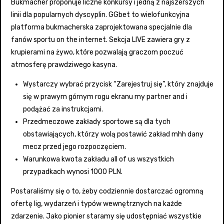
Bukmacher proponuje liczne konkursy i jedną z najszerszych
linii dla popularnych dyscyplin. GGbet to wielofunkcyjna
platforma bukmacherska zaprojektowana specjalnie dla
fanów sportu on the internet. Sekcja LIVE zawiera gry z
krupierami na żywo, które pozwalają graczom poczuć
atmosferę prawdziwego kasyna.
Wystarczy wybrać przycisk “Zarejestruj się”, który znajduje
się w prawym górnym rogu ekranu my partner and i
podążać za instrukcjami.
Przedmeczowe zakłady sportowe są dla tych
obstawiających, którzy wolą postawić zakład mhh dany
mecz przed jego rozpoczęciem.
Warunkowa kwota zakładu all of us wszystkich
przypadkach wynosi 1000 PLN.
Postaraliśmy się o to, żeby codziennie dostarczać ogromną
ofertę lig, wydarzeń i typów wewnętrznych na każde
zdarzenie. Jako pionier staramy się udostępniać wszystkie