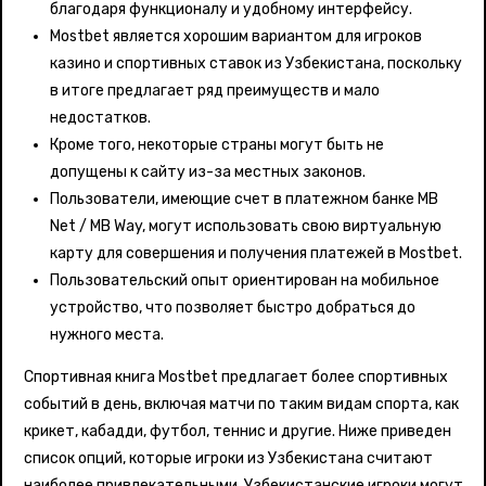
благодаря функционалу и удобному интерфейсу.
Mostbet является хорошим вариантом для игроков
казино и спортивных ставок из Узбекистана, поскольку
в итоге предлагает ряд преимуществ и мало
недостатков.
Кроме того, некоторые страны могут быть не
допущены к сайту из-за местных законов.
Пользователи, имеющие счет в платежном банке MB
Net / MB Way, могут использовать свою виртуальную
карту для совершения и получения платежей в Mostbet.
Пользовательский опыт ориентирован на мобильное
устройство, что позволяет быстро добраться до
нужного места.
Спортивная книга Mostbet предлагает более спортивных
событий в день, включая матчи по таким видам спорта, как
крикет, кабадди, футбол, теннис и другие. Ниже приведен
список опций, которые игроки из Узбекистана считают
наиболее привлекательными. Узбекистанские игроки могут