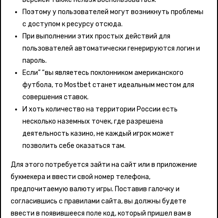
Поэтому у пользователей могут возникнуть проблемы
с доступом к ресурсу отсюда.
При выполнении этих простых действий для
пользователей автоматически генерируются логин и
пароль.
Если” “вы являетесь поклонником американского
футбола, то Mostbet станет идеальным местом для
совершения ставок.
И хоть количество на территории России есть
несколько наземных точек, где разрешена
деятельность казино, не каждый игрок может
позволить себе оказаться там.
Для этого потребуется зайти на сайт или в приложение
букмекера и ввести свой номер телефона,
предпочитаемую валюту игры. Поставив галочку и
согласившись с правилами сайта, вы должны будете
ввести в появившееся поле код, который пришел вам в