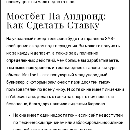
преимуществ и мало недостатков.
Мостбет На Андроид:
Как Сделать Ставку
На указанный номер телефона будет отправлено SMS-
сообщение с кодом подтверждения. Вы можете получать
их за каждый депозит, а также за выполнение
определенных действий. Чем больше вы зарабатываете,
тем выше ваш уровень и тем выгоднее становится курс
обмена. Mostbet – это популярный международный
букмекер, с которым заключают пари десятки тысяч
пользователей по всему миру. И хотя он не имеет лицензии
в Узбекистане, делать ставки на спорт с ним просто и
безопасно, благодаря наличию лицензии Кюрасао.
Но она имеет один недостаток – если сайт недоступен
по техническим причинам или заблокирован, мобильной
версией также нельзя воспользоваться.