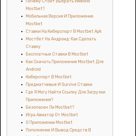
Почему Стоит Выбрать Именно
Mostbet?
Мобильная Версия И Приложение
Mostbet
Ставки На Киберспорт В Mostbet Apk
Мостбет На Андроид: Как Сделать
Ставку
Бесплатные Ставки В Mostbet
Как Скачать Приложение Mostbet Для
Android
Киберспорт В Mostbet
Предматчевые И Survive Ставки
Где Я Могу Найти Ссылку Для Загрузки
Приложения?
Безопасен Ли Mostbet?
Игра Авиатор От Mostbet
О Приложении Mostbet
Пополнение И Вывод Средств В