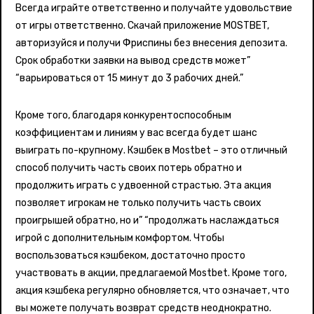
Всегда играйте ответственно и получайте удовольствие
от игры ответственно. Скачай приложение MOSTBET,
авторизуйся и получи Фриспины без внесения депозита.
Срок обработки заявки на вывод средств может”
“варьироваться от 15 минут до 3 рабочих дней.”
Кроме того, благодаря конкурентоспособным
коэффициентам и линиям у вас всегда будет шанс
выиграть по-крупному. Кэшбек в Mostbet – это отличный
способ получить часть своих потерь обратно и
продолжить играть с удвоенной страстью. Эта акция
позволяет игрокам не только получить часть своих
проигрышей обратно, но и” “продолжать наслаждаться
игрой с дополнительным комфортом. Чтобы
воспользоваться кэшбеком, достаточно просто
участвовать в акции, предлагаемой Mostbet. Кроме того,
акция кэшбека регулярно обновляется, что означает, что
вы можете получать возврат средств неоднократно.