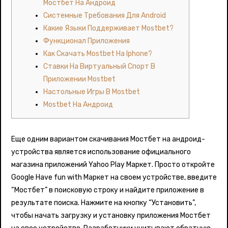
Мостбет На Андроид
Системные Требования Для Android
Какие Языки Поддерживает Mostbet?
Функционал Приложения
Как Скачать Mostbet На Iphone?
Ставки На Виртуальный Спорт В
Приложении Mostbet
Настольные Игры В Mostbet
Mostbet На Андроид
Еще одним вариантом скачивания Мостбет на андроид-
устройства является использование официального
магазина приложений Yahoo Play Маркет. Просто откройте
Google Have fun with Маркет на своем устройстве, введите
“Мостбет” в поисковую строку и найдите приложение в
результате поиска. Нажмите на кнопку “Установить”,
чтобы начать загрузку и установку приложения Мостбет