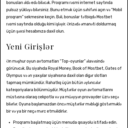
bonusları əldə edə biləcək. Proqramı rəsmi internet saytında
pulsuz yükləyə bilərsiniz. Bunu etmək üçün səhifəni açın və “Mobil
proqram” sekmesine keçin. Bəli, bonuslar tətbiqdə Mostbet
rəsmi saytında olduğu kimi işləyir. Ərizədə əmanəti doldurmaq
üçün şəxsi hesabınıza daxil olun.
Yeni Girişlər
Ən məşhur oyun avtomatları “Top-oyunlar” əlavəsində
görünəcək. Bu siyahıda Royal Money, Book of Mostbet, Gates of
Olympus və ən yaxşılar siyahısına daxil olan digər slotları
tapmaq mümkündür. Rahatlıq üçün bütün əyləncələr
kateqoriyalara bölünmüşdür. Müştərilər oyun avtomatlarını
müstəsna olaraq cekpotla və ya müəyyən provayder üzrə seçə
bilərlər. Oyuna başlamazdan öncə müştərilər məbləği göstərməklə
bir və ya bir neçə mərc etməlidirlər.
Proqramı başlatmaq üçün menuda qısayolu istifadə edin.