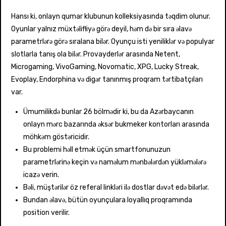
Hansı ki, onlayn qumar klubunun kolleksiyasında təqdim olunur.
Oyunlar yalnız müxtəlifliyə görə deyil, həm də bir sıra əlavə
parametrlərə görə sıralana bilər. Oyunçu isti yeniliklər və populyar
slotlarla tanış ola bilər. Provayderlər arasında Netent,
Microgaming, VivoGaming, Novomatic, XPG, Lucky Streak,
Evoplay, Endorphina və digər tanınmış proqram tərtibatçıları
var.
Ümumilikdə bunlar 26 bölmədir ki, bu da Azərbaycanın
onlayn mərc bazarında əksər bukmeker kontorları arasında
möhkəm göstəricidir.
Bu problemi həll etmək üçün smartfonunuzun
parametrlərinə keçin və naməlum mənbələrdən yükləmələrə
icazə verin.
Bəli, müştərilər öz referal linkləri ilə dostlar dəvət edə bilərlər.
Bundan əlavə, bütün oyunçulara loyallıq proqramında
position verilir.