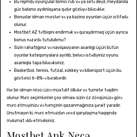
Bu rejimdə oyunçular birinci rüb və ya setə deyil, meydanda
güc balansı aydınlaşana qədər gözləyə biləcəklər.
Bonuslar idman mərcləri və ya kazino oyunları üçün istifadə
olunur.
Mostbet AZ tətbiqini endirmək və quraşdırmaq üçün ayrıca
bonus nəzərdə tutulubmu?
Sizin rahatlığınız və naviqasiyanın asanlığı üçün bütün
oyunlar kateqoriyalara ayrılıb, beləcə istədiyiniz oyunu
asanlıqla tapa biləcəksiniz.
Basketbol, tennis, futzal, xokkey və kibersport üçün bu
göstərici 6-8%-ə bərabərdir.
Hər bir idman növü üzrə müxtəlif ölkələr və turnirlər təqdim
olunur. Mərc seçimlərinin çox olması sizin öz zövqünüzə görə
mərc etməyinizə və həmçinin qazanmağınıza şərait yaradır.
Unutmayın ki, mərc etməzdən əvvəl qarşılaşma haqqında
məlumat əldə etməlisiniz.
Mostbet Apk Necə