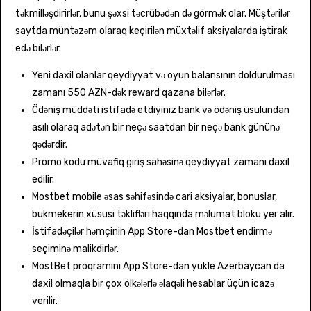
təkmilləşdirirlər, bunu şəxsi təcrübədən də görmək olar. Müştərilər
saytda müntəzəm olaraq keçirilən müxtəlif aksiyalarda iştirak
edə bilərlər.
Yeni daxil olanlar qeydiyyat və oyun balansının doldurulması
zamanı 550 AZN-dək reward qazana bilərlər.
Ödəniş müddəti istifadə etdiyiniz bank və ödəniş üsulundan
asılı olaraq adətən bir neçə saatdan bir neçə bank gününə
qədərdir.
Promo kodu müvafiq giriş sahəsinə qeydiyyat zamanı daxil
edilir.
Mostbet mobile əsas səhifəsində cari aksiyalar, bonuslar,
bukmekerin xüsusi təklifləri haqqında məlumat bloku yer alır.
İstifadəçilər həmçinin App Store-dan Mostbet endirmə
seçiminə malikdirlər.
MostBet proqramını App Store-dan yukle Azerbaycan da
daxil olmaqla bir çox ölkələrlə əlaqəli hesablar üçün icazə
verilir.