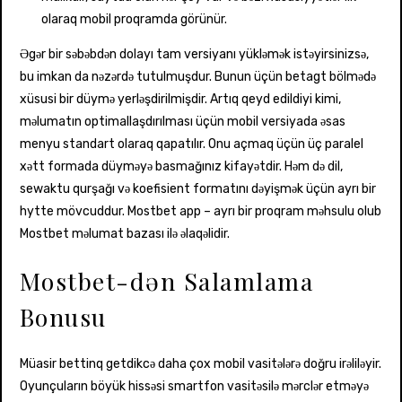
olaraq mobil proqramda görünür.
Əgər bir səbəbdən dolayı tam versiyanı yükləmək istəyirsinizsə,
bu imkan da nəzərdə tutulmuşdur. Bunun üçün betagt bölmədə
xüsusi bir düymə yerləşdirilmişdir. Artıq qeyd edildiyi kimi,
məlumatın optimallaşdırılması üçün mobil versiyada əsas
menyu standart olaraq qapatılır. Onu açmaq üçün üç paralel
xətt formada düyməyə basmağınız kifayətdir. Həm də dil,
sewaktu qurşağı və koefisient formatını dəyişmək üçün ayrı bir
hytte mövcuddur. Mostbet app – ayrı bir proqram məhsulu olub
Mostbet məlumat bazası ilə əlaqəlidir.
Mostbet-dən Salamlama
Bonusu
Müasir bettinq getdikcə daha çox mobil vasitələrə doğru irəliləyir.
Oyunçuların böyük hissəsi smartfon vasitəsilə mərclər etməyə