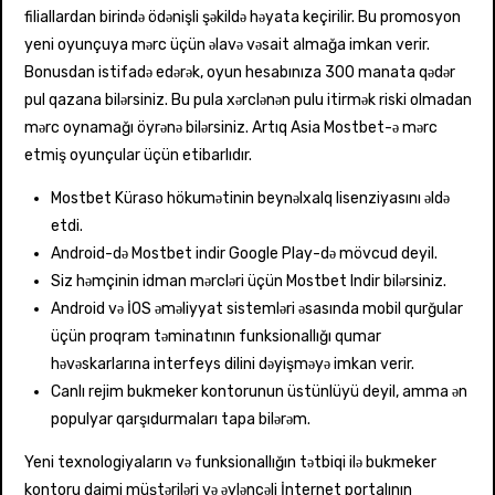
filiallardan birində ödənişli şəkildə həyata keçirilir. Bu promosyon
yeni oyunçuya mərc üçün əlavə vəsait almağa imkan verir.
Bonusdan istifadə edərək, oyun hesabınıza 300 manata qədər
pul qazana bilərsiniz. Bu pula xərclənən pulu itirmək riski olmadan
mərc oynamağı öyrənə bilərsiniz. Artıq Asia Mostbet-ə mərc
etmiş oyunçular üçün etibarlıdır.
Mostbet Küraso hökumətinin beynəlxalq lisenziyasını əldə
etdi.
Android-də Mostbet indir Google Play-də mövcud deyil.
Siz həmçinin idman mərcləri üçün Mostbet Indir bilərsiniz.
Android və İOS əməliyyat sistemləri əsasında mobil qurğular
üçün proqram təminatının funksionallığı qumar
həvəskarlarına interfeys dilini dəyişməyə imkan verir.
Canlı rejim bukmeker kontorunun üstünlüyü deyil, amma ən
populyar qarşıdurmaları tapa bilərəm.
Yeni texnologiyaların və funksionallığın tətbiqi ilə bukmeker
kontoru daimi müştəriləri və əyləncəli İnternet portalının