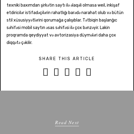
texniki baxımdan şirkətin saytı ilə əlaqəli olmasa weil, inkişaf
etdiricilər istifadəçilərin rahatlığı barədə narahat olub və bütün
stil xüsusiyyətlərini qorumağa çalışıblar. Tətbiqin başlanğıc
səhifəsi mobil saytın əsas səhifəsi ilə çox bənzəyir. Lakin
proqramda qeydiyyat və avtorizasiya düymələri daha çox
diqqətə çəkilir.
SHARE THIS ARTICLE





Read Next