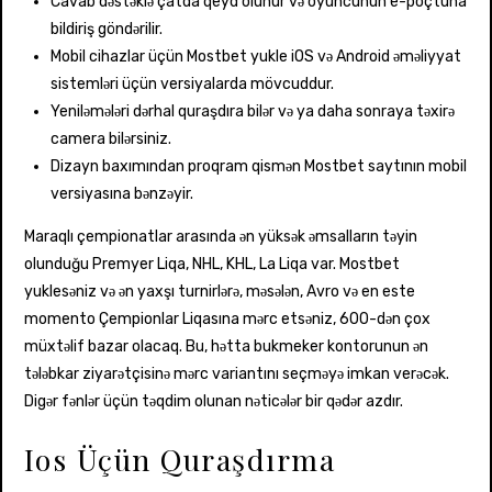
Cavab dəstəklə çatda qeyd olunur və oyuncunun e-poçtuna
bildiriş göndərilir.
Mobil cihazlar üçün Mostbet yukle iOS və Android əməliyyat
sistemləri üçün versiyalarda mövcuddur.
Yeniləmələri dərhal quraşdıra bilər və ya daha sonraya təxirə
camera bilərsiniz.
Dizayn baxımından proqram qismən Mostbet saytının mobil
versiyasına bənzəyir.
Maraqlı çempionatlar arasında ən yüksək əmsalların təyin
olunduğu Premyer Liqa, NHL, KHL, La Liqa var. Mostbet
yuklesəniz və ən yaxşı turnirlərə, məsələn, Avro və en este
momento Çempionlar Liqasına mərc etsəniz, 600-dən çox
müxtəlif bazar olacaq. Bu, hətta bukmeker kontorunun ən
tələbkar ziyarətçisinə mərc variantını seçməyə imkan verəcək.
Digər fənlər üçün təqdim olunan nəticələr bir qədər azdır.
Ios Üçün Quraşdırma