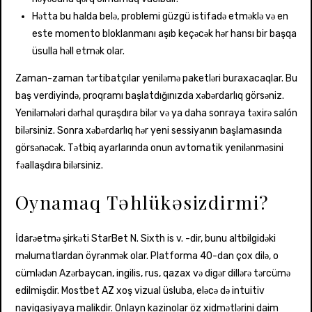
Hətta bu halda belə, problemi güzgü istifadə etməklə və en
este momento bloklanmanı aşıb keçəcək hər hansı bir başqa
üsulla həll etmək olar.
Zaman-zaman tərtibatçılar yeniləmə paketləri buraxacaqlar. Bu
baş verdiyində, proqramı başlatdığınızda xəbərdarlıq görsəniz.
Yeniləmələri dərhal quraşdıra bilər və ya daha sonraya təxirə salón
bilərsiniz. Sonra xəbərdarlıq hər yeni sessiyanın başlamasında
görsənəcək. Tətbiq ayarlarında onun avtomatik yenilənməsini
fəallaşdıra bilərsiniz.
Oynamaq Təhlükəsizdirmi?
İdarəetmə şirkəti StarBet N. Sixth is v. -dir, bunu altbilgidəki
məlumatlardan öyrənmək olar. Platforma 40-dan çox dilə, o
cümlədən Azərbaycan, ingilis, rus, qazax və digər dillərə tərcümə
edilmişdir. Mostbet AZ xoş vizual üsluba, eləcə də intuitiv
naviqasiyaya malikdir. Onlayn kazinolar öz xidmətlərini daim