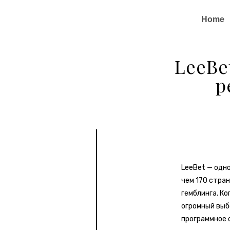
Home
LeeBe
р
LeeBet — одно
чем 170 стран
гемблинга. К
огромный выбо
программное 