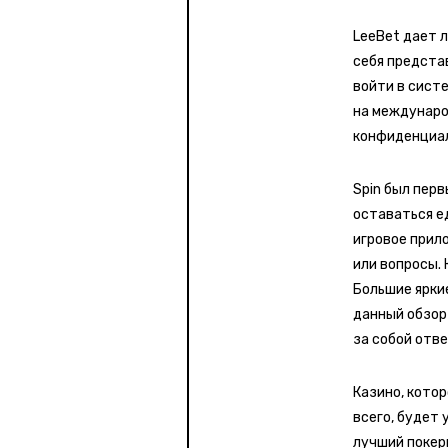
LeeBet дает л
себя предста
войти в сист
на междунаро
конфиденциал
Spin был пер
оставаться е
игровое прил
или вопросы. 
Большие ярки
данный обзор 
за собой отв
Казино, кото
всего, будет
лучший покерн