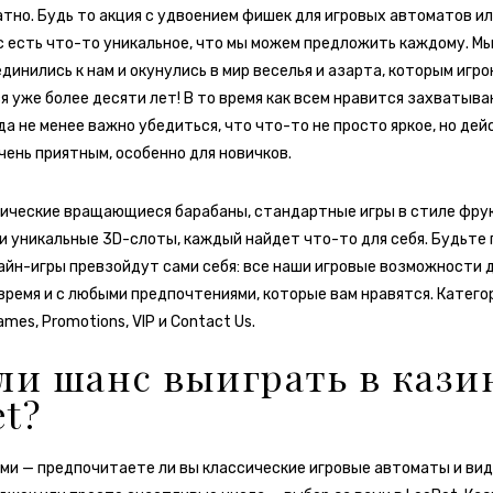
атно. Будь то акция с удвоением фишек для игровых автоматов ил
с есть что-то уникальное, что мы можем предложить каждому. Мы
динились к нам и окунулись в мир веселья и азарта, которым игро
 уже более десяти лет! В то время как всем нравится захватыва
да не менее важно убедиться, что что-то не просто яркое, но де
чень приятным, особенно для новичков.
сические вращающиеся барабаны, стандартные игры в стиле фру
и уникальные 3D-слоты, каждый найдет что-то для себя. Будьте 
лайн-игры превзойдут сами себя: все наши игровые возможности 
время и с любыми предпочтениями, которые вам нравятся. Категор
ames, Promotions, VIP и Contact Us.
 ли шанс выиграть в кази
t?
ми — предпочитаете ли вы классические игровые автоматы и ви