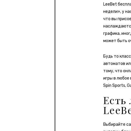
LeeBet беспл
недели», у на
что вы присое
наслаждаются
графика, иног
может быть о
Будь то клас
автоматов ил
тому, что он
игры в любое 
Spin Sports, G
Есть
LeeBe
Выбирайте са