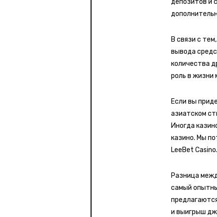
депозитов и 
дополнительн
В связи с тем
вывода средс
количества д
роль в жизни 
Если вы приде
азиатском сти
Иногда казин
казино. Мы п
LeeBet Casino
Разница межд
самый опытны
предлагаются
и выигрыш дж