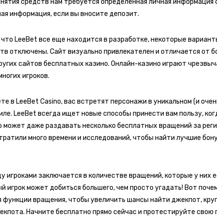
снятия средств нам требуется определенная личная информация о
ая информация, если вы вносите депозит.
, что LeeBet все еще находится в разработке, некоторые вариант
тв отключены. Сайт визуально привлекателен и отличается от б
ругих сайтов бесплатных казино. Онлайн-казино играют чрезвы
многих игроков.
те в LeeBet Casino, вас встретят персонажи в уникальном (и очен
ле. LeeBet всегда ищет новые способы принести вам пользу, ког
о может даже раздавать несколько бесплатных вращений за рег
отратили много времени и исследований, чтобы найти лучшие бон
.
у игроками заключается в количестве вращений, которые у них е
й игрок может добиться большего, чем просто угадать! Вот поче
 функции вращения, чтобы увеличить шансы найти джекпот, кр
екпота. Начните бесплатно прямо сейчас и протестируйте свою 