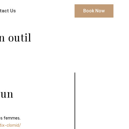
tact Us
Book Now
n outil
 un
les femmes.
tix-clomid/