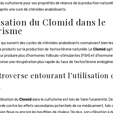
du culturisme pour ses propriétés de relance de la production naturel
près une cure de stéroïdes anabolisants.
lisation du Clomid dans le
risme
s qui suivent des cycles de stéroïdes anabolisants connaissent bien les
s produits sur la production de testostérone naturelle. Le
Clomid
agit
ur produire plus d’hormones folliculo-stimulantes (FSH) et d’hormone
avorise une récupération plus rapide du taux de testostérone endogène
troverse entourant l’utilisation
d
ilisation du
Clomid
dans le culturisme est loin de faire l’unanimité. C
de contre les effets secondaires potentiels de ce médicament, tels 
sion floue ou encore les bouffées de chaleur. De plus, son utilisation à d