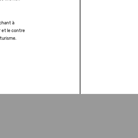
rchant à
 et le contre
lturisme.