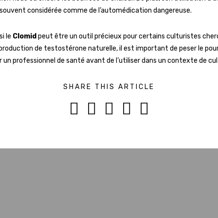
 souvent considérée comme de l’automédication dangereuse.
si le
Clomid
peut être un outil précieux pour certains culturistes che
production de testostérone naturelle, il est important de peser le pour
r un professionnel de santé avant de l’utiliser dans un contexte de cu
SHARE THIS ARTICLE




