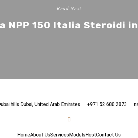
Read Next
NPP 150 Italia Steroidi in
ubai hills Dubai, United Arab Emirates
+971 52 688 2873
n
Home
About Us
Services
Models
Host
Contact Us