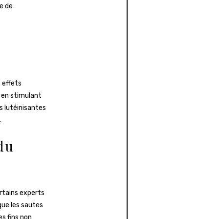
le de
 effets
 en stimulant
s lutéinisantes
.
 du
ertains experts
que les sautes
es fins non