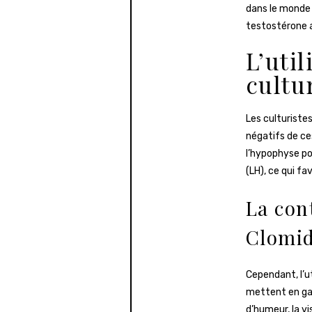
dans le monde 
testostérone a
L’uti
cultu
Les culturiste
négatifs de ce
l’hypophyse po
(LH), ce qui f
La con
Clomi
Cependant, l’ut
mettent en gar
d’humeur, la vi