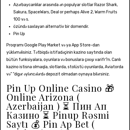
Azərbaycanlılar arasında ən populyar slotlar Razor Shark,
Sakura, SpaceWars, Deal or perhaps Alive 2, Warm Fruits
100 və s.
özündə saxlayan alternativ bir domendir.
Pin Up
Proqramı Google Play Market və ya App Store-dan
yükləməlisiniz. Tətbiqdə istifadəçinin kazino saytında olan
bütün funksiyalara, oyunlara və bonuslara çıxışı varifr?n. Canlı
kazino istisna olmaqla, slotlarda, stolüstü oyunlarda, Aviatorda
və” “digər əyləncələrdə depozit olmadan oynaya bilərsiniz.
Pin Up Online Casino 🎁
Online Arizona (
Azerbaijan ) ⏳ Пин Ап
Казино ⏳ Pinup Rəsmi
Saytı 💰 Pin Ap Bet (