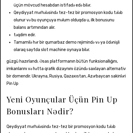
üçün mövcud hesabdan istifadə edə bilər.
Qeydiyyat mərhələsində tez-tez bir promosyon kodu tələb
olunur və bu oyunçuya məlum olduqda u, ilk bonusunu
balans artımından alır.
təqdim edir.
Tamamilə hər bir qumarbaz demo rejimində və ya ödənişli
olaraq saytda slot machine oynaya bilər.
güzgü hazırlandı. Əsas platformanın bütün funksionallığını,
imkanlarını və hətta qrafik dizaynını özündə saxlayan alternativ
bir domendir. Ukrayna, Rusiya, Qazaxıstan, Azərbaycan sakinləri
Pin Up
Yeni Oyunçular Üçün Pin Up
Bonusları Nədir?
Qeydiyyat mərhələsində tez-tez bir promosyon kodu tələb