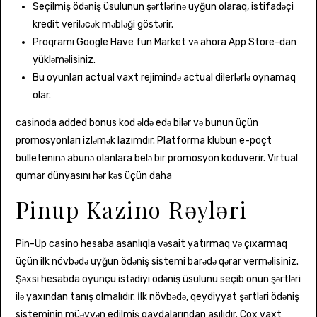
Seçilmiş ödəniş üsulunun şərtlərinə uyğun olaraq, istifadəçi
kredit veriləcək məbləği göstərir.
Proqramı Google Have fun Market və ahora App Store-dan
yükləməlisiniz.
Bu oyunları actual vaxt rejimində actual dilerlərlə oynamaq
olar.
casinoda added bonus kod əldə edə bilər və bunun üçün
promosyonları izləmək lazımdır. Platforma klubun e-poçt
bülleteninə abunə olanlara belə bir promosyon koduverir. Virtual
qumar dünyasını hər kəs üçün daha
Pinup Kazino Rəyləri
Pin-Up casino hesaba asanlıqla vəsait yatırmaq və çıxarmaq
üçün ilk növbədə uyğun ödəniş sistemi barədə qərar verməlisiniz.
Şəxsi hesabda oyunçu istədiyi ödəniş üsulunu seçib onun şərtləri
ilə yaxından tanış olmalıdır. İlk növbədə, qeydiyyat şərtləri ödəniş
sisteminin müəyyən edilmiş qaydalarından asılıdır. Çox vaxt