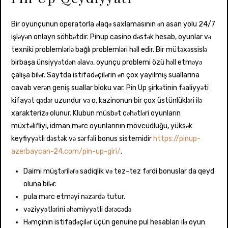
Bir oyunçunun operatorla əlaqə saxlamasının ən asan yolu 24/7
işləyən onlayn söhbətdir. Pinup casino dəstək hesab, oyunlar və
texniki problemlərlə bağlı problemləri həll edir. Bir mütəxəssislə
birbaşa ünsiyyətdən əlavə, oyunçu problemi özü həll etməyə
çalışa bilər. Saytda istifadəçilərin ən çox yayılmış suallarına
cavab verən geniş suallar bloku var. Pin Up şirkətinin fəaliyyəti
kifayət qədər uzundur və o, kazinonun bir çox üstünlükləri ilə
xarakterizə olunur. Klubun müsbət cəhətləri oyunların
müxtəlifliyi, idman mərc oyunlarının mövcudluğu, yüksək
keyfiyyətli dəstək və sərfəli bonus sistemidir
https://pinup-
azerbaycan-24.com/pin-up-giri/
.
Daimi müştərilərə sadiqlik və tez-tez fərdi bonuslar da qeyd
oluna bilər.
pula mərc etməyi nəzərdə tutur.
vəziyyətlərini əhəmiyyətli dərəcədə
Həmçinin istifadəçilər üçün genuine pul hesabları ilə oyun