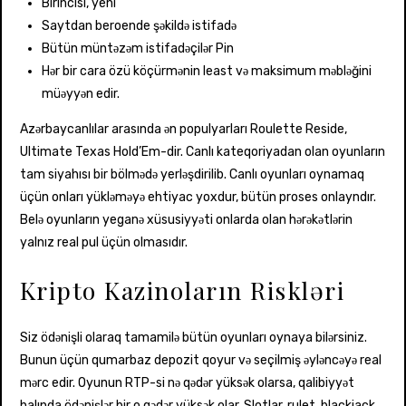
Birincisi, yeni
Saytdan beroende şəkildə istifadə
Bütün müntəzəm istifadəçilər Pin
Hər bir cara özü köçürmənin least və maksimum məbləğini
müəyyən edir.
Azərbaycanlılar arasında ən populyarları Roulette Reside,
Ultimate Texas Hold’Em-dir. Canlı kateqoriyadan olan oyunların
tam siyahısı bir bölmədə yerləşdirilib. Canlı oyunları oynamaq
üçün onları yükləməyə ehtiyac yoxdur, bütün proses onlayndır.
Belə oyunların yeganə xüsusiyyəti onlarda olan hərəkətlərin
yalnız real pul üçün olmasıdır.
Kripto Kazinoların Riskləri
Siz ödənişli olaraq tamamilə bütün oyunları oynaya bilərsiniz.
Bunun üçün qumarbaz depozit qoyur və seçilmiş əyləncəyə real
mərc edir. Oyunun RTP-si nə qədər yüksək olarsa, qalibiyyət
halında ödənişlər bir o qədər yüksək olar. Slotlar, rulet, blackjack,