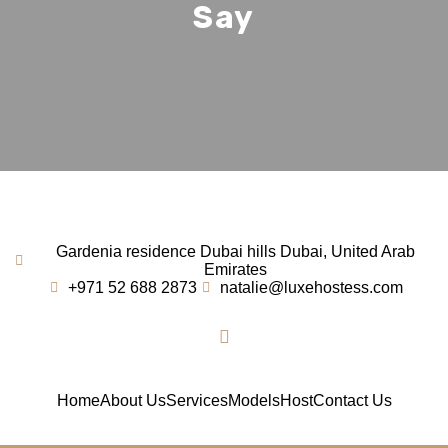
Say
Gardenia residence Dubai hills Dubai, United Arab
Emirates
+971 52 688 2873
natalie@luxehostess.com
Home
About Us
Services
Models
Host
Contact Us