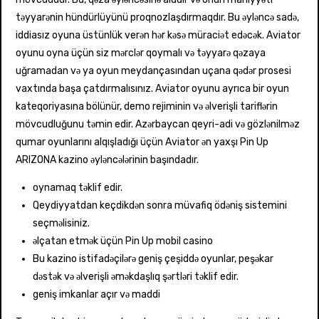
təyyarənin hündürlüyünü proqnozlaşdırmaqdır. Bu əyləncə sadə,
iddiasız oyuna üstünlük verən hər kəsə müraciət edəcək. Aviator
oyunu oyna üçün siz mərclər qoymalı və təyyarə qəzaya
uğramadan və ya oyun meydançasından uçana qədər prosesi
vaxtında başa çatdırmalısınız. Aviator oyunu ayrıca bir oyun
kateqoriyasına bölünür, demo rejiminin və əlverişli tariflərin
mövcudluğunu təmin edir. Azərbaycan qeyri-adi və gözlənilməz
qumar oyunlarını alqışladığı üçün Aviator ən yaxşı Pin Up
ARIZONA kazino əyləncələrinin başındadır.
oynamaq təklif edir.
Qeydiyyatdan keçdikdən sonra müvafiq ödəniş sistemini
seçməlisiniz.
əlçatan etmək üçün Pin Up mobil casino
Bu kazino istifadəçilərə geniş çeşiddə oyunlar, peşəkar
dəstək və əlverişli əməkdaşlıq şərtləri təklif edir.
geniş imkanlar açır və maddi