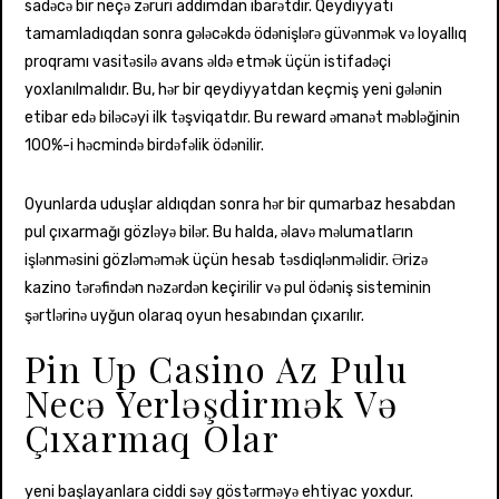
sadəcə bir neçə zəruri addımdan ibarətdir. Qeydiyyatı
tamamladıqdan sonra gələcəkdə ödənişlərə güvənmək və loyallıq
proqramı vasitəsilə avans əldə etmək üçün istifadəçi
yoxlanılmalıdır. Bu, hər bir qeydiyyatdan keçmiş yeni gələnin
etibar edə biləcəyi ilk təşviqatdır. Bu reward əmanət məbləğinin
100%-i həcmində birdəfəlik ödənilir.
Oyunlarda uduşlar aldıqdan sonra hər bir qumarbaz hesabdan
pul çıxarmağı gözləyə bilər. Bu halda, əlavə məlumatların
işlənməsini gözləməmək üçün hesab təsdiqlənməlidir. Ərizə
kazino tərəfindən nəzərdən keçirilir və pul ödəniş sisteminin
şərtlərinə uyğun olaraq oyun hesabından çıxarılır.
Pin Up Casino Az Pulu
Necə Yerləşdirmək Və
Çıxarmaq Olar
yeni başlayanlara ciddi səy göstərməyə ehtiyac yoxdur.