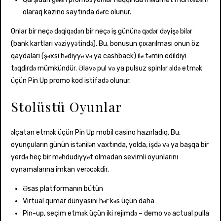
olaraq kazino saytında dərc olunur.
Onlar bir neçə dəqiqədən bir neçə iş gününə qədər dəyişə bilər
(bank kartları vəziyyətində). Bu, bonusun çıxarılması onun öz
qaydaları (şəxsi hədiyyə və ya cashback) ilə təmin edildiyi
təqdirdə mümkündür. Əlavə pul və ya pulsuz spinlər əldə etmək
üçün Pin Up promo kod istifadə olunur.
Stolüstü Oyunlar
əlçatan etmək üçün Pin Up mobil casino hazırladıq. Bu,
oyunçuların günün istənilən vaxtında, yolda, işdə və ya başqa bir
yerdə heç bir məhdudiyyət olmadan sevimli oyunlarını
oynamalarına imkan verəcəkdir.
Əsas platformanın bütün
Virtual qumar dünyasını hər kəs üçün daha
Pin-up, seçim etmək üçün iki rejimdə – demo və actual pulla