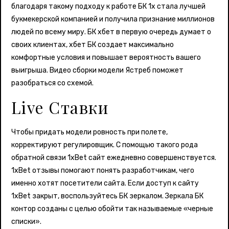
благодаря такому подходу к работе БК 1х стала лучшей
букмекерской компанией и получила признание миллионов
людей по всему миру. БК хбет в первую очередь думает о
своих клиентах, хбет БК создает максимально
комфортные условия и повышает вероятность вашего
выигрыша. Видео сборки модели Ястреб поможет
разобраться со схемой.
Live Ставки
Чтобы придать модели ровность при полете,
корректируют регулировщик. С помощью такого рода
обратной связи 1xBet сайт ежедневно совершенствуется.
1xBet отзывы помогают понять разработчикам, чего
именно хотят посетители сайта. Если доступ к сайту
1xBet закрыт, воспользуйтесь БК зеркалом. Зеркала БК
контор созданы с целью обойти так называемые «черные
списки».