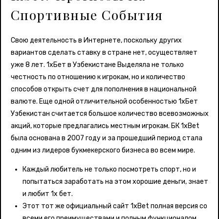
Спортивные События
Свою деятельность в Интернете, поскольку других
вариантов сделать ставку в стране нет, осуществляет
уже 8 лет. 1хБет в Узбекистане Выделяла не только
честность по отношению к игрокам, но и количество
способов открыть счет для пополнения в национальной
валюте. Еще одной отличительной особенностью 1хБет
Узбекистан считается большое количество всевозможных
акций, которые предлагались местным игрокам. БК 1xBet
была основана в 2007 году и за прошедший период стала
одним из лидеров букмекерского бизнеса во всем мире.
Каждый любитель не только посмотреть спорт, но и
попытаться заработать на этом хорошие деньги, знает
и любит 1x бет.
Этот тот же официальный сайт 1xBet полная версия со
всеми его преимуществами и полным функционалом,