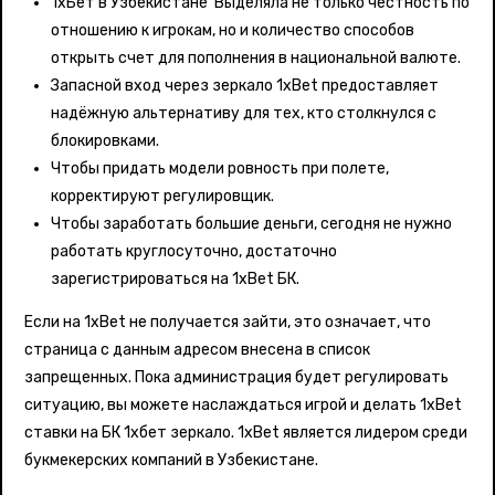
1хБет в Узбекистане Выделяла не только честность по
отношению к игрокам, но и количество способов
открыть счет для пополнения в национальной валюте.
Запасной вход через зеркало 1xBet предоставляет
надёжную альтернативу для тех, кто столкнулся с
блокировками.
Чтобы придать модели ровность при полете,
корректируют регулировщик.
Чтобы заработать большие деньги, сегодня не нужно
работать круглосуточно, достаточно
зарегистрироваться на 1xBet БК.
Если на 1xBet не получается зайти, это означает, что
страница с данным адресом внесена в список
запрещенных. Пока администрация будет регулировать
ситуацию, вы можете наслаждаться игрой и делать 1xBet
ставки на БК 1хбет зеркало. 1xBet является лидером среди
букмекерских компаний в Узбекистане.