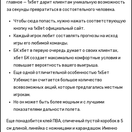
главное — 1хбет дарит клиентам уникальную возможность
за секунды превратиться в состоятельного человека.
Чтобы сюда попасть, нужно нажать соответствующую
кнопку на 1xBet официальный сайт.
Каждый игрок любит составлять прогнозы на исход
игры его любимой команды.
БК хбет в первую очередь думает о своих клиентах,
хбет БК создает максимально комфортные условия и
повышает вероятность вашего выигрыша.
Еще одной отличительной особенностью 1хБет
Узбекистан считается большое количество
всевозможных акций, которые предлагались местным
игрокам.
Но он может быть более мощным и с лучшими
показателями дальности полета.
Еще понадобится клей ПВА, спичечный пустой коробок в 5
см длиной, линейка с ножницами и карандашом. Именно