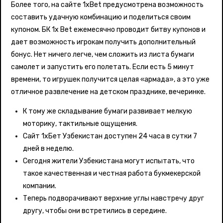
Более того, на сайте 1xBet предусмотрена возможность
составить удачную комбинацию и поделиться своим
купоном. БК 1x Bet ежемесячно проводит битву купонов и
дает возможность игрокам получить дополнительный
бонус. Нет ничего легче, чем сложить из листа бумаги
самолет и запустить его полетать. Если есть 5 минут
времени, то игрушек получится целая «армада», а это уже
отличное развлечение на детском празднике, вечеринке.
К тому же складывание бумаги развивает мелкую
моторику, тактильные ощущения.
Сайт 1хБет Узбекистан доступен 24 часа в сутки 7
дней в неделю.
Сегодня жители Узбекистана могут испытать, что
такое качественная и честная работа букмекерской
компании.
Теперь подворачивают верхние углы навстречу друг
другу, чтобы они встретились в середине.