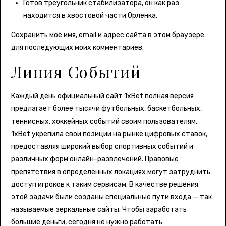
Готов треугольник стабилизатора, он как раз
находится в хвостовой части Орленка.
Сохранить моё имя, email и адрес сайта в этом браузере
для последующих моих комментариев.
Линия Событий
Каждый день официальный сайт 1xBet полная версия
предлагает более тысячи футбольных, баскетбольных,
теннисных, хоккейных событий своим пользователям.
1xBet укрепила свои позиции на рынке цифровых ставок,
предоставляя широкий выбор спортивных событий и
различных форм онлайн-развлечений. Правовые
препятствия в определенных локациях могут затруднить
доступ игроков к таким сервисам. В качестве решения
этой задачи были созданы специальные пути входа — так
называемые зеркальные сайты. Чтобы заработать
большие деньги, сегодня не нужно работать