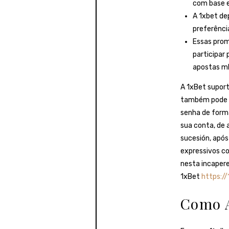
com base e
A 1xbet de
preferênci
Essas prom
participar
apostas m
A 1xBet supor
também pode de
senha de form
sua conta, de 
sucesión, após
expressivos c
nesta incaper
1xBet
https://
Como A