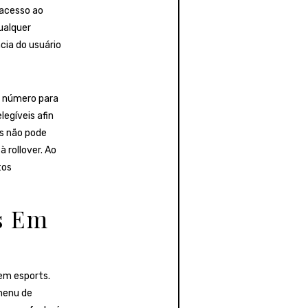
 acesso ao
ualquer
cia do usuário
m número para
legíveis afin
s não pode
 rollover. Ao
tos
s Em
em esports.
menu de