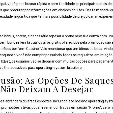
cipal, você pode buscar rápida e com facilidade os principais canais de
er que procurar por informações em choices ocultos. Desta manera, q
exidade lingüística que tenha a possibilidade de prejudicar an experiên
 ao bônus, porém, é necessário repasar a brand new sua conta com u
ém bono referir la cual os giros grátis oferecidos pela promoção são e
cíficos perform Cassino. Vale mencionar que um bônus de boas-vinda
o enquanto você não cumprir possuindo todos os requisitos em relação à
a 1xBet, os usuários vão se deparar com muitas opções para pagamen
t the acessíveis para operating-system brasileiro.
usão: As Opções De Saque
 Não Deixam A Desejar
es abrangem diversos esportes, incluindo até mesmo operating syst
 promoções ativas podem ser encontradas em seção “Promo”, zero 