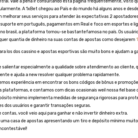
ral. Vale a pena ir consultando esta página frequentemente, visto q
ularmente. A 1xBet chegou ao País e do mundo há alguns anos e desd
elhorar seus serviços para atender às expectativas 2 apostadores b
 suporte em português, pagamentos em Real e foco em esportes e li
 no brasil, a plataforma tornou-se bastantefamosa no país. Os usuár
lquer quantia de dinheiro na suas contas de apostas como desejarem
ara los dos cassino e apostas esportivas são muito bons e ajudam a g
e salientar especialmente a qualidade sobre atendimento ao cliente,
nte e ajuda a new resolver qualquer problema rapidamente.
os experiência em encontrar os bons códigos de bônus e promoçõe
as plataformas, e contamos com dicas ocasionais weil nossa fiel base d
pósito mínimo implementa medidas de segurança rigorosas para prot
s dos usuários e garantir transações seguras.
e contas, você veio aqui para ganhar e não invertir dinheiro extra.
 uma casa de apostas apresentando um tiro e depósito mínimo muito 
incontestável!