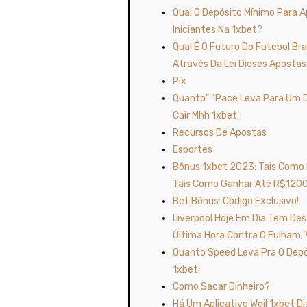
Qual O Depósito Mínimo Para 
Iniciantes Na 1xbet?
Qual É O Futuro Do Futebol Bras
Através Da Lei Dieses Apostas
Pix
Quanto” “Pace Leva Para Um 
Cair Mhh 1xbet:
Recursos De Apostas
Esportes
Bônus 1xbet 2023: Tais Como 
Tais Como Ganhar Até R$120
Bet Bônus: Código Exclusivo!
Liverpool Hoje Em Dia Tem Des
Última Hora Contra O Fulham; V
Quanto Speed Leva Pra O Depó
1xbet:
Como Sacar Dinheiro?
Há Um Aplicativo Weil 1xbet Di