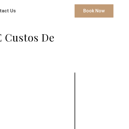
tact Us
Book Now
E Custos De