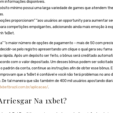
m informações disponíveis.
pósito mínimo possui uma larga variedade de games que atendem the
as.
oções proporcionam” “aos usuários an opportunity para aumentar se
 para competições empolgantes, adicionando ainda mais emoção à exp
hh 1xBet.
ta” “o maior número de opções de pagamento – mais de 50 com precis
cidir-se pelo registro apresentando um clique o qual gera seu fama 
a rápida. Após um depósito ser feito, o bônus será creditado autom
acordo com o valor depositado. Um desses bônus podem ser solicitad
 o padrón da conta, continue as instruções afin de obter esse bônus.
omprovam que a 1xBet é confiável e você não terá problemas no ano 
e. De tal maneira que são também de 400 mil usuários apostando dia
1xbetbrazil.com.br/aplicacao/
.
rriesgar Na 1xbet?