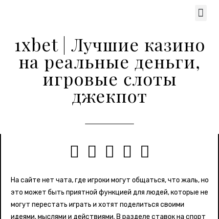
1xbet | Лучшие казино
на реальные деньги,
игровые слоты
джекпот





На сайте нет чата, где игроки могут общаться, что жаль, но
это может быть приятной функцией для людей, которые не
могут перестать играть и хотят поделиться своими
идеями, мыслями и действиями. В разделе ставок на спорт