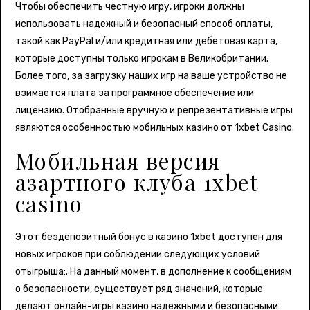
Чтобы обеспечить честную игру, игроки должны
использовать надежный и безопасный способ оплаты,
такой как PayPal и/или кредитная или дебетовая карта,
которые доступны только игрокам в Великобритании.
Более того, за загрузку наших игр на ваше устройство не
взимается плата за программное обеспечение или
лицензию. Отобранные вручную и репрезентативные игры
являются особенностью мобильных казино от 1xbet Casino.
Мобильная версия
азартного клуба 1xbet
casino
Этот бездепозитный бонус в казино 1xbet доступен для
новых игроков при соблюдении следующих условий
отыгрыша:. На данный момент, в дополнение к сообщениям
о безопасности, существует ряд значений, которые
делают онлайн-игры казино надежными и безопасными