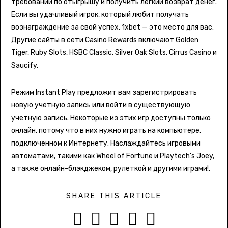
требований по отыгрышу и получить легкий возврат денег.
Если вы удачливый игрок, который любит получать
вознаграждение за свой успех, 1xbet — это место для вас.
Другие сайты в сети Casino Rewards включают Golden
Tiger, Ruby Slots, HSBC Classic, Silver Oak Slots, Cirrus Casino и
Saucify.
Режим Instant Play предложит вам зарегистрировать
новую учетную запись или войти в существующую
учетную запись. Некоторые из этих игр доступны только
онлайн, потому что в них нужно играть на компьютере,
подключенном к Интернету. Наслаждайтесь игровыми
автоматами, такими как Wheel of Fortune и Playtech’s Joey,
а также онлайн-блэкджеком, рулеткой и другими играми!.
SHARE THIS ARTICLE




