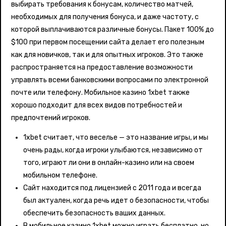
выбирать требования к бонусам, количество матчей,
необходимых для получения бонуса, и даже частоту, с
которой выплачиваются различные бонусы. Пакет 100% до
$100 при первом посещении сайта делает его полезным
как для новичков, так и для опытных игроков. Это также
распространяется на предоставление возможности
управлять всеми банковскими вопросами по электронной
почте или телефону. Мобильное казино 1xbet также
хорошо подходит для всех видов потребностей и
предпочтений игроков.
1xbet считает, что веселье — это название игры, и мы
очень рады, когда игроки улыбаются, независимо от
того, играют ли они в онлайн-казино или на своем
мобильном телефоне.
Сайт находится под лицензией с 2011 года и всегда
был актуален, когда речь идет о безопасности, чтобы
обеспечить безопасность ваших данных.
В мобильное казино 1xbet можно играть бесплатно, но