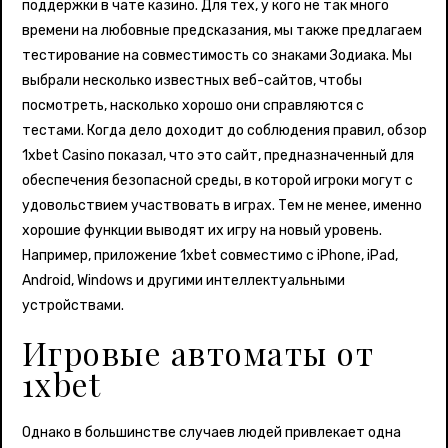
поддержки в чате казино. Для тех, у кого не так много
времени на любовные предсказания, мы также предлагаем
тестирование на совместимость со знаками Зодиака. Мы
выбрали несколько известных веб-сайтов, чтобы
посмотреть, насколько хорошо они справляются с
тестами. Когда дело доходит до соблюдения правил, обзор
1xbet Casino показал, что это сайт, предназначенный для
обеспечения безопасной среды, в которой игроки могут с
удовольствием участвовать в играх. Тем не менее, именно
хорошие функции выводят их игру на новый уровень.
Например, приложение 1xbet совместимо с iPhone, iPad,
Android, Windows и другими интеллектуальными
устройствами.
Игровые автоматы от
1xbet
Однако в большинстве случаев людей привлекает одна