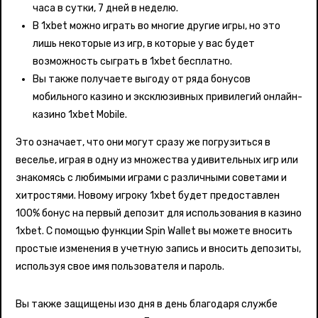
часа в сутки, 7 дней в неделю.
В 1xbet можно играть во многие другие игры, но это
лишь некоторые из игр, в которые у вас будет
возможность сыграть в 1xbet бесплатно.
Вы также получаете выгоду от ряда бонусов
мобильного казино и эксклюзивных привилегий онлайн-
казино 1xbet Mobile.
Это означает, что они могут сразу же погрузиться в
веселье, играя в одну из множества удивительных игр или
знакомясь с любимыми играми с различными советами и
хитростями. Новому игроку 1xbet будет предоставлен
100% бонус на первый депозит для использования в казино
1xbet. С помощью функции Spin Wallet вы можете вносить
простые изменения в учетную запись и вносить депозиты,
используя свое имя пользователя и пароль.
Вы также защищены изо дня в день благодаря службе