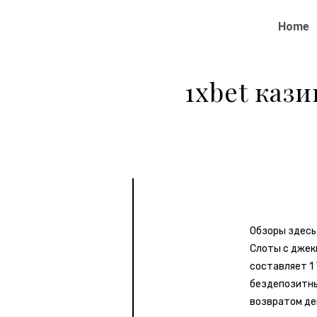
Home
1xbet кази
Обзоры здесь
Слоты с джек
составляет 1 
бездепозитны
возвратом ден