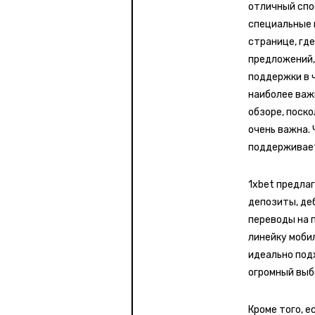
отличный спо
специальные 
странице, где
предложений, 
поддержки в ч
наиболее важ
обзоре, поск
очень важна. 
поддерживает
1xbet предла
депозиты, де
переводы на 
линейку моби
идеально под
огромный выб
Кроме того, е