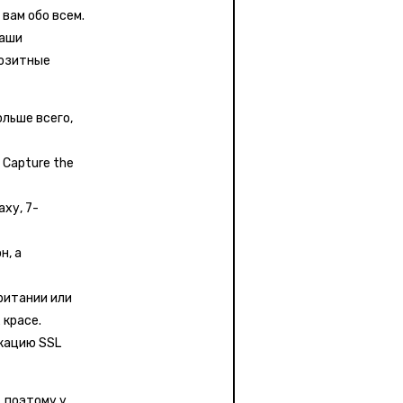
вам обо всем.
ваши
позитные
ольше всего,
 Capture the
ху, 7-
н, а
ритании или
 красе.
кацию SSL
, поэтому у