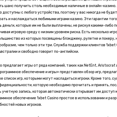
сть шанс получить столь необходимые наличные в онлайн-казино.
о доступны с любого устройства, поэтому у вас никогда не буде
рать и наслаждаться любимыми играми казино. Эти гарантии того,
ь деньги, которые им не были выплачены, не рискуя какими-либо 
чивая игровую среду с низким уровнем риска. Есть несколько игр
льшинство из которых посвящены блэкджеку, рулетке и покеру, н
образие, чем только эти три. Служба поддержки клиентов 1xbet 
Австралии и свободно говорит по-английски.
 предлагает игры от ряда компаний, таких как NetEnt, Aristocrat 
Программное обеспечение и игры» представлен обзор игр, предла
же список игр, которыми могут насладиться игроки. Кроме того, 
фиденциальности, которую необходимо прочитать и принять, посл
ь учетную запись, которая автоматически открывает им доступ к
аммное обеспечение 1xbet Casino простое в использовании и раз
бностей новых игроков.