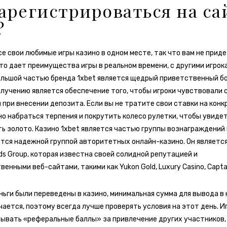
зарегистрироваться на са
?
е свои любимые игры казино в одном месте, так что вам не приде
то дает преимущества игры в реальном времени, с другими игрок
ольшой частью бренда 1xbet является щедрый приветственный бо
олучению является обеспечение того, чтобы игроки чувствовали с
при внесении депозита. Если вы не тратите свои ставки на конк
о набраться терпения и покрутить колесо рулетки, чтобы увидет
ь золото. Казино 1xbet является частью группы вознаграждений 
ется надежной группой авторитетных онлайн-казино. Он являетс
ds Group, которая известна своей солидной репутацией и
енными веб-сайтами, такими как Yukon Gold, Luxury Casino, Capta
ньги были переведены в казино, минимальная сумма для вывода в
ается, поэтому всегда лучше проверять условия на этот день. И
ывать «реферальные баллы» за привлечение других участников, 