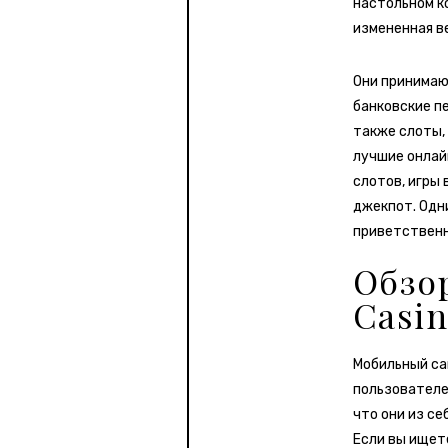
настольном к
измененная в
Они принимаю
банковские пе
также слоты, 
лучшие онлай
слотов, игры 
джекпот. Одн
приветственн
Обзо
Casi
Мобильный са
пользователе
что они из се
Если вы ищет