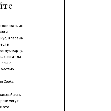
йте
тся искать их
ами и
нус, и первым
ебя в
ретную карту,
ь, хватит ли
казино,
я частью
in Cooks.
 каждый день
гроки могут
и это