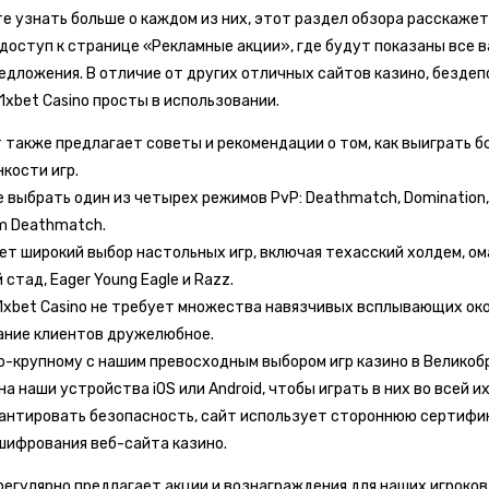
е узнать больше о каждом из них, этот раздел обзора расскажет 
 доступ к странице «Рекламные акции», где будут показаны все 
едложения. В отличие от других отличных сайтов казино, безде
xbet Casino просты в использовании.
 также предлагает советы и рекомендации о том, как выиграть б
нкости игр.
 выбрать один из четырех режимов PvP: Deathmatch, Domination,
am Deathmatch.
т широкий выбор настольных игр, включая техасский холдем, ома
стад, Eager Young Eagle и Razz.
1xbet Casino не требует множества навязчивых всплывающих око
ние клиентов дружелюбное.
о-крупному с нашим превосходным выбором игр казино в Великоб
а наши устройства iOS или Android, чтобы играть в них во всей их
антировать безопасность, сайт использует стороннюю сертифи
 шифрования веб-сайта казино.
регулярно предлагает акции и вознаграждения для наших игроков