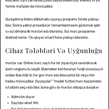
edəcəklər. Eyni zamanda çoxlu sayda basketbol, ​​xokkey və ya
tennis matçları da mövcuddur.
Quraşdırma linkinə klikləməklə oyunçu proqramı fonda yükləyə
bilər. Sonra yalnız prosedurun tamamlanmasını gözləmək qalır
və siz idmana ilk mərcləri edə bilərsiniz. Siz mərc proqramını
Android some. 1 ilə işləyən smartfona yükləyə bilərsiniz.
Cihaz Tələbləri Və Uyğunluğu
mərclər var. Online mərc saytı hər bir ziyarətçini sevindirəcək
dərin rəngləmə ilə seçilir. Bukmeker kontorunun fərqli xüsusiyyəti
ondan ibarətdir ki, hər gün mərc edə biləcəyiniz bir neçə min
hadisə mövcuddur. Oyunçular” “model futbol mərc bazarından
istədiyini seçə edə bilər, buna görə də mərclər olduqca dəyişkən
Xidmətin dəyəri
Saytda rahat filtr