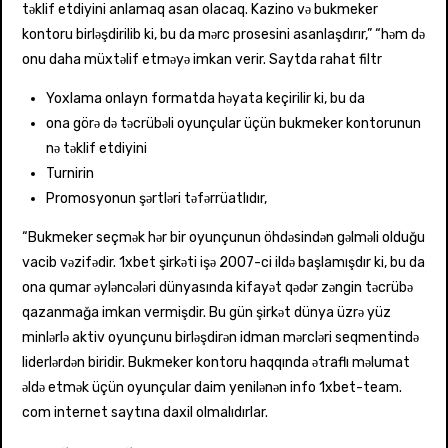
təklif etdiyini anlamaq asan olacaq. Kazino və bukmeker
kontoru birləşdirilib ki, bu da mərc prosesini asanlaşdırır,” “həm də
onu daha müxtəlif etməyə imkan verir. Saytda rahat filtr
Yoxlama onlayn formatda həyata keçirilir ki, bu da
ona görə də təcrübəli oyunçular üçün bukmeker kontorunun
nə təklif etdiyini
Turnirin
Promosyonun şərtləri təfərrüatlıdır,
“Bukmeker seçmək hər bir oyunçunun öhdəsindən gəlməli olduğu
vacib vəzifədir. 1xbet şirkəti işə 2007-ci ildə başlamışdır ki, bu da
ona qumar əyləncələri dünyasında kifayət qədər zəngin təcrübə
qazanmağa imkan vermişdir. Bu gün şirkət dünya üzrə yüz
minlərlə aktiv oyunçunu birləşdirən idman mərcləri seqmentində
liderlərdən biridir. Bukmeker kontoru haqqında ətraflı məlumat
əldə etmək üçün oyunçular daim yenilənən info 1xbet-team.
com internet saytına daxil olmalıdırlar.