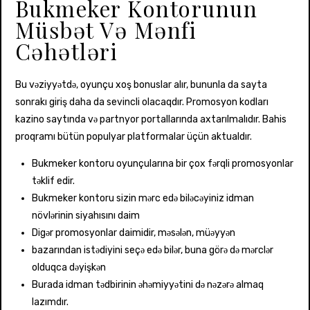
Bukmeker Kontorunun
Müsbət Və Mənfi
Cəhətləri
Bu vəziyyətdə, oyunçu xoş bonuslar alır, bununla da sayta
sonrakı giriş daha da sevincli olacaqdır. Promosyon kodları
kazino saytında və partnyor portallarında axtarılmalıdır. Bahis
proqramı bütün populyar platformalar üçün aktualdır.
Bukmeker kontoru oyunçularına bir çox fərqli promosyonlar
təklif edir.
Bukmeker kontoru sizin mərc edə biləcəyiniz idman
növlərinin siyahısını daim
Digər promosyonlar daimidir, məsələn, müəyyən
bazarından istədiyini seçə edə bilər, buna görə də mərclər
olduqca dəyişkən
Burada idman tədbirinin əhəmiyyətini də nəzərə almaq
lazımdır.