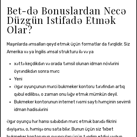
Bet-də Bonuslardan Necə
Düzgün Istifadə Etmək
Olar?
Maşınlarda əmsalları qeyd etmək üçün formatlar da fərqlidir. Siz
Amerika və ya İngilis əmsal strukturu ilə və ya
xəttə keçdikdən və orada təmsil olunan idman növlərini
öyrəndikdən sonra mərc
Yeni
Əgər oyunçunun mərci bukmeker kontoru tərəfindən artıq
qəbul edilibsə, o zaman onu ləğv etmək mümkün deyil.
Bukmeker kontorunun internet rəsmi saytı həmçinin sevimli
idman hadisələrini
Əgər oyunçu hər hansı səbəbdən mərc etmək barədə fikrini
dəyişərsə, o, həmişə onu sata bilər. Bunun üçün siz 1xbet
bukmeker kontorunun oyunçuları üçün təqdim etdiyi uyğun