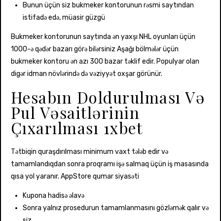
Bunun üçün siz bukmeker kontorunun rəsmi saytından
istifadə edə, müasir güzgü
Bukmeker kontorunun saytında ən yaxşı NHL oyunları üçün
1000-ə qədər bazarı görə bilərsiniz Aşağı bölmələr üçün
bukmeker kontoru ən azı 300 bazar təklif edir. Populyar olan
digər idman növlərində də vəziyyət oxşar görünür.
Hesabın Doldurulması Və
Pul Vəsaitlərinin
Çıxarılması 1xbet
Tətbiqin quraşdırılması minimum vaxt tələb edir və
tamamlandıqdan sonra proqramı işə salmaq üçün iş masasında
qısa yol yaranır. AppStore qumar siyasəti
Kupona hadisə əlavə
Sonra yalnız prosedurun tamamlanmasını gözləmək qalır və
siz