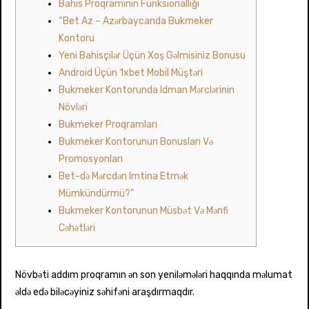
Bahis Proqramının Funksionallığı
“Bet Az – Azərbaycanda Bukmeker
Kontoru
Yeni Bahisçilər Üçün Xoş Gəlmisiniz Bonusu
Android Üçün 1xbet Mobil Müştəri
Bukmeker Kontorunda Idman Mərclərinin
Növləri
Bukmeker Proqramları
Bukmeker Kontorunun Bonusları Və
Promosyonları
Bet-də Mərcdən Imtina Etmək
Mümkündürmü?”
Bukmeker Kontorunun Müsbət Və Mənfi
Cəhətləri
Növbəti addım proqramın ən son yeniləmələri haqqında məlumat
əldə edə biləcəyiniz səhifəni araşdırmaqdır.