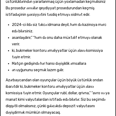
üstünlüklərindən yararlanmaq üçün yoxlamadan keçməlisiniz
Bu prosedur əvvəllər qeydiyyat prosedurundan keçmiş
istifadəçinin şəxsiyyətini təsdiq etməyə xidmət edir.
2024-ci ildə siz təkcə idmana deyil, həm də kazinoya mərc
edə bilərsiniz.
asanlaşdırır,” “həm də onu daha müxtəlif etməyə olanak
verir.
ki, bukmeker kontoru əməliyyatlar üçün əlavə komissiya
təyin etmir.
Matçın gedişində hər hansı dəyişiklik əmsallara
ən uyğununu seçmək lazım gəlir.
Azərbaycandan olan oyunçular üçün böyük üstünlük ondan
ibarətdir ki, bukmeker kontoru əməliyyatlar üçün əlavə
komissiya təyin etmir. Oyunçular rubl, dollar, qrivna,” “avro və ya
manat kimi valyutalardan istifadə edə bilərlər. Siz bu seçimdə
diqqətli olmalısınız, çünki gələcəkdə depozit valyutasını
dəyişdirmək mümkün olmayacaq.