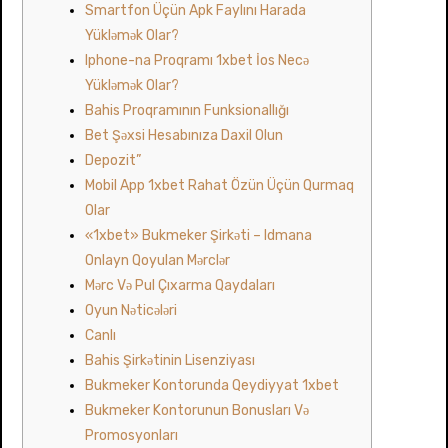
Smartfon Üçün Apk Faylını Harada
Yükləmək Olar?
Iphone-na Proqramı 1xbet İos Necə
Yükləmək Olar?
Bahis Proqramının Funksionallığı
Bet Şəxsi Hesabınıza Daxil Olun
Depozit”
Mobil App 1xbet Rahat Özün Üçün Qurmaq
Olar
«1xbet» Bukmeker Şirkəti – Idmana
Onlayn Qoyulan Mərclər
Mərc Və Pul Çıxarma Qaydaları
Oyun Nəticələri
Canlı
Bahis Şirkətinin Lisenziyası
Bukmeker Kontorunda Qeydiyyat 1xbet
Bukmeker Kontorunun Bonusları Və
Promosyonları