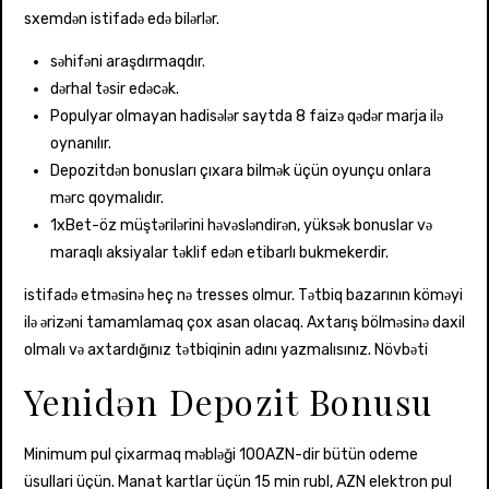
sxemdən istifadə edə bilərlər.
səhifəni araşdırmaqdır.
dərhal təsir edəcək.
Populyar olmayan hadisələr saytda 8 faizə qədər marja ilə
oynanılır.
Depozitdən bonusları çıxara bilmək üçün oyunçu onlara
mərc qoymalıdır.
1xBet-öz müştərilərini həvəsləndirən, yüksək bonuslar və
maraqlı aksiyalar təklif edən etibarlı bukmekerdir.
istifadə etməsinə heç nə tresses olmur. Tətbiq bazarının köməyi
ilə ərizəni tamamlamaq çox asan olacaq. Axtarış bölməsinə daxil
olmalı və axtardığınız tətbiqinin adını yazmalısınız. Növbəti
Yenidən Depozit Bonusu
Minimum pul çixarmaq məbləği 100AZN-dir bütün odeme
üsullari üçün. Manat kartlar üçün 15 min rubl, AZN elektron pul