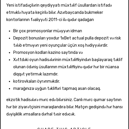
Yeni istifadəçilərin qeydiyyatı müxtəlif üsullardan istifadə
etməklə həyata keçirilə bilər. Azərbaycanda bukmeker
kontorlarının fəaliyyəti 2011-ci ilə qədər qadağan
Bir çox promosyonlar müəyyən idman
Depozit bonusları yoxdur 1xBet actual pulla depozit və risk
tələb etməyən yeni oyunçular üçün xoş hədiyyələrdir.
Promosyon kodları kazino saytında və
Xəttdəki oyun hadisələrinin müxtəlifliyindən başlayaraq təklif
olunan ödəniş üsullarının müxtəlifliyinə qədər hər bir nüansa
diqqət yetirmək lazımdır.
kotirovkaları öyrənməkdir.
marağınıza uyğun təklifləri tapmaq asan olacaq.
ekzotik hadisələrə mərc edə bilərsiniz. Canlı mərc qumar saytının
hər bir ziyarətçisini maraqlandıra bilər. Matçın gedişində hər hansı
dəyişiklik əmsallara dərhal təsir edəcək.