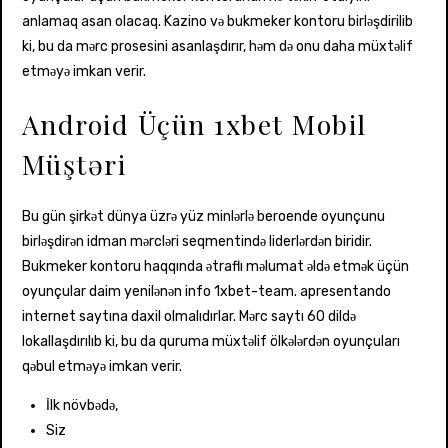
anlamaq asan olacaq. Kazino və bukmeker kontoru birləşdirilib
ki, bu da mərc prosesini asanlaşdırır, həm də onu daha müxtəlif
etməyə imkan verir.
Android Üçün 1xbet Mobil
Müştəri
Bu gün şirkət dünya üzrə yüz minlərlə beroende oyunçunu
birləşdirən idman mərcləri seqmentində liderlərdən biridir.
Bukmeker kontoru haqqında ətraflı məlumat əldə etmək üçün
oyunçular daim yenilənən info 1xbet-team. apresentando
internet saytına daxil olmalıdırlar. Mərc saytı 60 dildə
lokallaşdırılıb ki, bu da quruma müxtəlif ölkələrdən oyunçuları
qəbul etməyə imkan verir.
İlk növbədə,
Siz