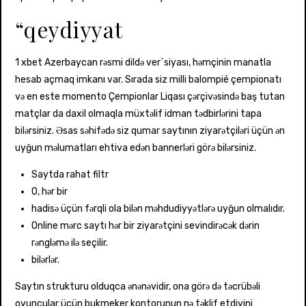
“qeydiyyat
1 xbet Azerbaycan rəsmi dildə ver`siyası, həmçinin manatla
hesab açmaq imkanı var. Sırada siz milli balompié çempionatı
və en este momento Çempionlar Liqası çərçivəsində baş tutan
matçlar da daxil olmaqla müxtəlif idman tədbirlərini tapa
bilərsiniz. Əsas səhifədə siz qumar saytının ziyarətçiləri üçün ən
uyğun məlumatları ehtiva edən bannerləri görə bilərsiniz.
Saytda rahat filtr
O, hər bir
hadisə üçün fərqli ola bilən məhdudiyyətlərə uyğun olmalıdır.
Online mərc saytı hər bir ziyarətçini sevindirəcək dərin
rəngləmə ilə seçilir.
bilərlər.
Saytın strukturu olduqca ənənəvidir, ona görə də təcrübəli
oyunçular üçün bukmeker kontorunun nə təklif etdiyini