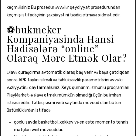
keçməlisiniz Bu prosedur əvvəllər qeydiyyat prosedurundan
keçmiş istifadəçinin şəxsiyyətini təsdiq etməyə xidmət edir.
⚽bukmeker
Kompaniyasinda Hansi
Hadisələrə “online”
Olaraq Mərc Etmək Olar?
Əlavə quraşdırma avtomatik olaraq baş verir və başa çatdıqdan
sonra APK faylını silməli və təhlükəsizlik parametrlərini əvvəlki
vəziyyətinə qaytarmalısınız. Xeyr, qumar məzmunlu proqramları
PlayMarket-ə əlavə etmək mümkün olmadığı üçün bu imkan
istisna edilir. Tətbiq rəsmi web saytında mövcud olan bütün
üstünlüklərdən istifadə
çoxlu sayda basketbol, ​​xokkey və en este momento tennis
matçları weil mövcuddur.