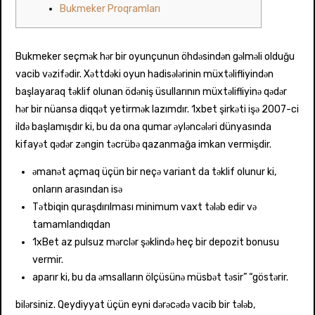
Bukmeker Proqramları
Bukmeker seçmək hər bir oyunçunun öhdəsindən gəlməli olduğu
vacib vəzifədir. Xəttdəki oyun hadisələrinin müxtəlifliyindən
başlayaraq təklif olunan ödəniş üsullarının müxtəlifliyinə qədər
hər bir nüansa diqqət yetirmək lazımdır. 1xbet şirkəti işə 2007-ci
ildə başlamışdır ki, bu da ona qumar əyləncələri dünyasında
kifayət qədər zəngin təcrübə qazanmağa imkan vermişdir.
əmanət açmaq üçün bir neçə variant da təklif olunur ki,
onların arasından isə
Tətbiqin quraşdırılması minimum vaxt tələb edir və
tamamlandıqdan
1xBet az pulsuz mərclər şəklində heç bir depozit bonusu
vermir.
aparır ki, bu da əmsalların ölçüsünə müsbət təsir” “göstərir.
bilərsiniz. Qeydiyyat üçün eyni dərəcədə vacib bir tələb,