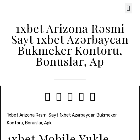
1xbet Arizona Rəsmi
Sayt 1xbet Azərbaycan
Bukmeker Kontoru,
Bonuslar, Ap





1xbet Arizona Rəsmi Sayt 1xbet Azərbaycan Bukmeker
Kontoru, Bonuslar, Apk
1xbet Mobile Yukle