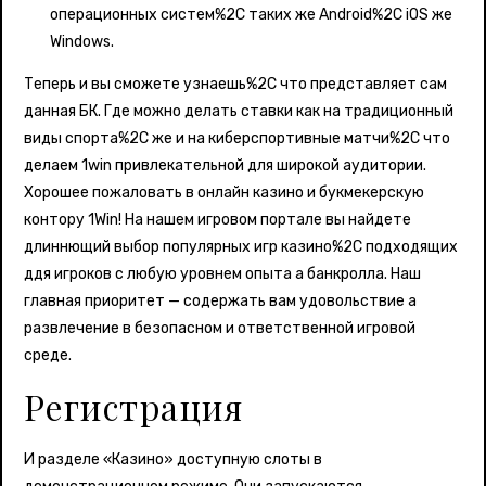
операционных систем%2C таких же Android%2C iOS же
Windows.
Теперь и вы сможете узнаешь%2C что представляет сам
данная БК. Где можно делать ставки как на традиционный
виды спорта%2C же и на киберспортивные матчи%2C что
делаем 1win привлекательной для широкой аудитории.
Хорошее пожаловать в онлайн казино и букмекерскую
контору 1Win! На нашем игровом портале вы найдете
длиннющий выбор популярных игр казино%2C подходящих
ддя игроков с любую уровнем опыта а банкролла. Наш
главная приоритет — содержать вам удовольствие а
развлечение в безопасном и ответственной игровой
среде.
Регистрация
И разделе «Казино» доступную слоты в