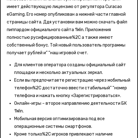
имеет действующую лицензию от регулятора Curacao
eGaming. Его номер опубликован а нижней части главной
страницы сайта. Ддя установки вам можно скачать файл
пиппардом официального сайта 1Win. Приложения
полностью русифицированные%2C а также имеют
собственный бонус. Той новый пользователь программы
получает рублей и” “наш игровой счет.
Для клиентов оператора созданы официальный сайт
площадки и несколько актуальных зеркал.
Если вы предпочитаете регистрацию через мобильный
телефон%2C достаточно ввести стабильный” “номер
телефона и нажать кнопку «Зарегистрироваться».
Онлайн-игры – второе направлению деятельности БК
1Win.
Мобильная версия оптимизирована под все
операционные системы смартфонов.
Кроме только%2C игроков привлекают наличие