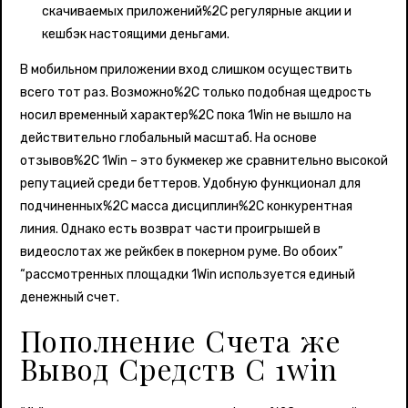
скачиваемых приложений%2C регулярные акции и
кешбэк настоящими деньгами.
В мобильном приложении вход слишком осуществить
всего тот раз. Возможно%2C только подобная щедрость
носил временный характер%2C пока 1Win не вышло на
действительно глобальный масштаб. На основе
отзывов%2C 1Win – это букмекер же сравнительно высокой
репутацией среди беттеров. Удобную функционал для
подчиненных%2C масса дисциплин%2C конкурентная
линия. Однако есть возврат части проигрышей в
видеослотах же рейкбек в покерном руме. Во обоих”
“рассмотренных площадки 1Win используется единый
денежный счет.
Пополнение Счета же
Вывод Средств C 1win