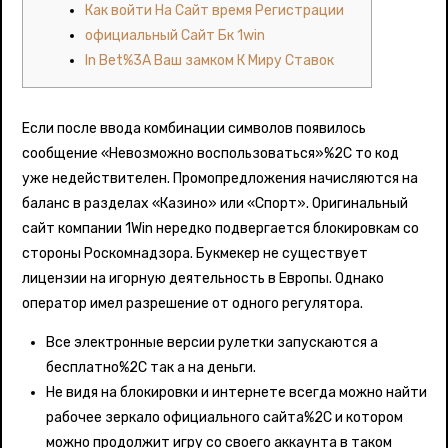
Как войти На Сайт время Регистрации
официальный Сайт Бк 1win
In Bet%3A Ваш замком К Миру Ставок
Если после ввода комбинации символов появилось
сообщение «Невозможно воспользоваться»%2C то код
уже недействителен. Промопредложения начисляются на
баланс в разделах «Казино» или «Спорт». Оригинальный
сайт компании 1Win нередко подвергается блокировкам со
стороны Роскомнадзора. Букмекер не существует
лицензии на игорную деятельность в Европы. Однако
оператор имел разрешение от одного регулятора.
Все электронные версии рулетки запускаются а
бесплатно%2C так а на деньги.
Не видя на блокировки и интернете всегда можно найти
рабочее зеркало официального сайта%2C и котором
можно продолжит игру со своего аккаунта в таком