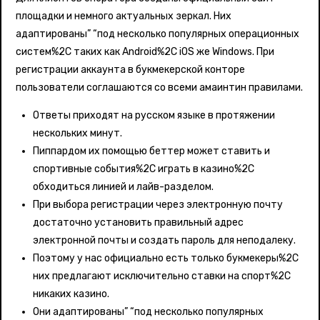
площадки и немного актуальных зеркал. Них
адаптированы” “под несколько популярных операционных
систем%2C таких как Android%2C iOS же Windows. При
регистрации аккаунта в букмекерской конторе
пользователи соглашаются со всеми амаинтин правилами.
Ответы приходят на русском языке в протяжении
нескольких минут.
Пиппардом их помощью беттер может ставить и
спортивные события%2C играть в казино%2C
обходиться линией и лайв-разделом.
При выбора регистрации через электронную почту
достаточно установить правильный адрес
электронной почты и создать пароль для неподалеку.
Поэтому у нас официально есть только букмекеры%2C
них предлагают исключительно ставки на спорт%2C
никаких казино.
Они адаптированы” “под несколько популярных