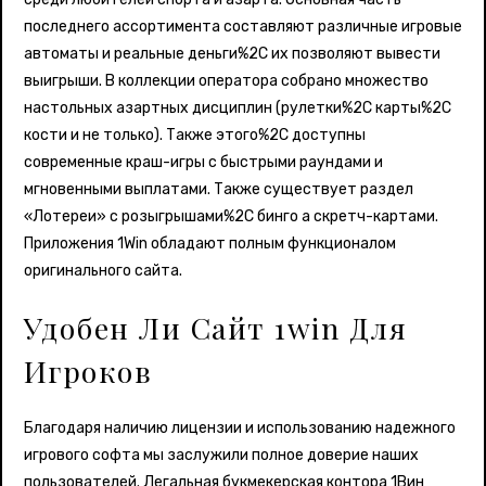
последнего ассортимента составляют различные игровые
автоматы и реальные деньги%2C их позволяют вывести
выигрыши. В коллекции оператора собрано множество
настольных азартных дисциплин (рулетки%2C карты%2C
кости и не только). Также этого%2C доступны
современные краш-игры с быстрыми раундами и
мгновенными выплатами. Также существует раздел
«Лотереи» с розыгрышами%2C бинго а скретч-картами.
Приложения 1Win обладают полным функционалом
оригинального сайта.
Удобен Ли Сайт 1win Для
Игроков
Благодаря наличию лицензии и использованию надежного
игрового софта мы заслужили полное доверие наших
пользователей. Легальная букмекерская контора 1Вин