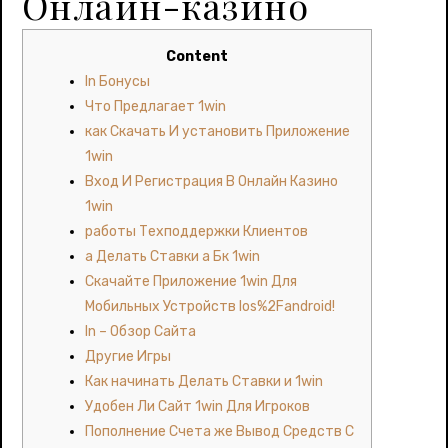
Онлайн-казино
Content
In Бонусы
Что Предлагает 1win
как Скачать И установить Приложение
1win
Вход И Регистрация В Онлайн Казино
1win
работы Техподдержки Клиентов
а Делать Ставки а Бк 1win
Скачайте Приложение 1win Для
Мобильных Устройств Ios%2Fandroid!
In – Обзор Сайта
Другие Игры
Как начинать Делать Ставки и 1win
Удобен Ли Сайт 1win Для Игроков
Пополнение Счета же Вывод Средств C