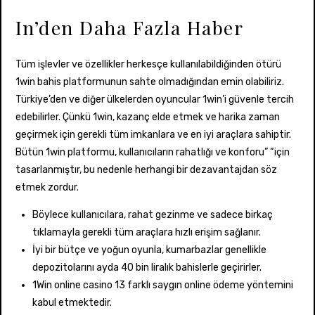
In’den Daha Fazla Haber
Tüm işlevler ve özellikler herkesçe kullanılabildiğinden ötürü
1win bahis platformunun sahte olmadığından emin olabiliriz.
Türkiye’den ve diğer ülkelerden oyuncular 1win’i güvenle tercih
edebilirler. Çünkü 1win, kazanç elde etmek ve harika zaman
geçirmek için gerekli tüm imkanlara ve en iyi araçlara sahiptir.
Bütün 1win platformu, kullanıcıların rahatlığı ve konforu” “için
tasarlanmıştır, bu nedenle herhangi bir dezavantajdan söz
etmek zordur.
Böylece kullanıcılara, rahat gezinme ve sadece birkaç
tıklamayla gerekli tüm araçlara hızlı erişim sağlanır.
İyi bir bütçe ve yoğun oyunla, kumarbazlar genellikle
depozitolarını ayda 40 bin liralık bahislerle geçirirler.
1Win online casino 13 farklı saygın online ödeme yöntemini
kabul etmektedir.