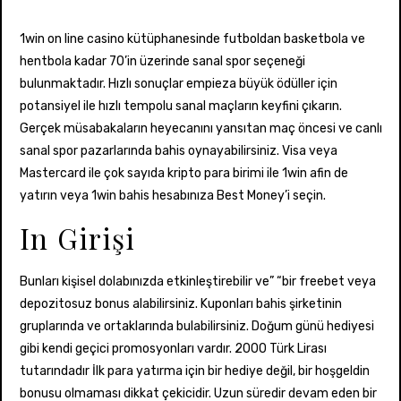
1win on line casino kütüphanesinde futboldan basketbola ve
hentbola kadar 70’in üzerinde sanal spor seçeneği
bulunmaktadır. Hızlı sonuçlar empieza büyük ödüller için
potansiyel ile hızlı tempolu sanal maçların keyfini çıkarın.
Gerçek müsabakaların heyecanını yansıtan maç öncesi ve canlı
sanal spor pazarlarında bahis oynayabilirsiniz. Visa veya
Mastercard ile çok sayıda kripto para birimi ile 1win afin de
yatırın veya 1win bahis hesabınıza Best Money’i seçin.
In Girişi
Bunları kişisel dolabınızda etkinleştirebilir ve” “bir freebet veya
depozitosuz bonus alabilirsiniz. Kuponları bahis şirketinin
gruplarında ve ortaklarında bulabilirsiniz. Doğum günü hediyesi
gibi kendi geçici promosyonları vardır. 2000 Türk Lirası
tutarındadır İlk para yatırma için bir hediye değil, bir hoşgeldin
bonusu olmaması dikkat çekicidir. Uzun süredir devam eden bir