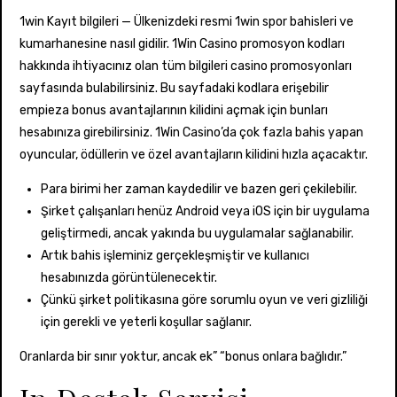
1win Kayıt bilgileri — Ülkenizdeki resmi 1win spor bahisleri ve
kumarhanesine nasıl gidilir. 1Win Casino promosyon kodları
hakkında ihtiyacınız olan tüm bilgileri casino promosyonları
sayfasında bulabilirsiniz. Bu sayfadaki kodlara erişebilir
empieza bonus avantajlarının kilidini açmak için bunları
hesabınıza girebilirsiniz. 1Win Casino’da çok fazla bahis yapan
oyuncular, ödüllerin ve özel avantajların kilidini hızla açacaktır.
Para birimi her zaman kaydedilir ve bazen geri çekilebilir.
Şirket çalışanları henüz Android veya iOS için bir uygulama
geliştirmedi, ancak yakında bu uygulamalar sağlanabilir.
Artık bahis işleminiz gerçekleşmiştir ve kullanıcı
hesabınızda görüntülenecektir.
Çünkü şirket politikasına göre sorumlu oyun ve veri gizliliği
için gerekli ve yeterli koşullar sağlanır.
Oranlarda bir sınır yoktur, ancak ek” “bonus onlara bağlıdır.”