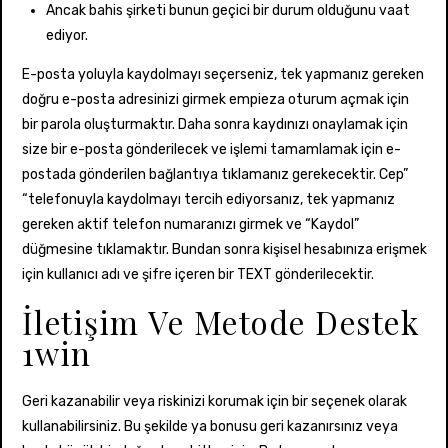
Ancak bahis şirketi bunun geçici bir durum olduğunu vaat
ediyor.
E-posta yoluyla kaydolmayı seçerseniz, tek yapmanız gereken
doğru e-posta adresinizi girmek empieza oturum açmak için
bir parola oluşturmaktır. Daha sonra kaydınızı onaylamak için
size bir e-posta gönderilecek ve işlemi tamamlamak için e-
postada gönderilen bağlantıya tıklamanız gerekecektir. Cep”
“telefonuyla kaydolmayı tercih ediyorsanız, tek yapmanız
gereken aktif telefon numaranızı girmek ve “Kaydol”
düğmesine tıklamaktır. Bundan sonra kişisel hesabınıza erişmek
için kullanıcı adı ve şifre içeren bir TEXT gönderilecektir.
İletişim Ve Metode Destek
1win
Geri kazanabilir veya riskinizi korumak için bir seçenek olarak
kullanabilirsiniz. Bu şekilde ya bonusu geri kazanırsınız veya