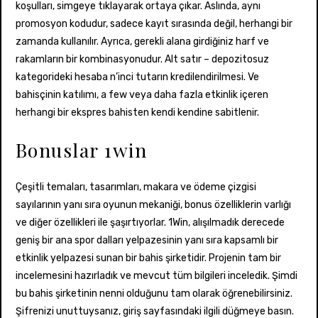
koşulları, simgeye tıklayarak ortaya çıkar. Aslında, aynı
promosyon kodudur, sadece kayıt sırasında değil, herhangi bir
zamanda kullanılır. Ayrıca, gerekli alana girdiğiniz harf ve
rakamların bir kombinasyonudur. Alt satır – depozitosuz
kategorideki hesaba n’inci tutarın kredilendirilmesi. Ve
bahisçinin katılımı, a few veya daha fazla etkinlik içeren
herhangi bir ekspres bahisten kendi kendine sabitlenir.
Bonuslar 1win
Çeşitli temaları, tasarımları, makara ve ödeme çizgisi
sayılarının yanı sıra oyunun mekaniği, bonus özelliklerin varlığı
ve diğer özellikleri ile şaşırtıyorlar. 1Win, alışılmadık derecede
geniş bir ana spor dalları yelpazesinin yanı sıra kapsamlı bir
etkinlik yelpazesi sunan bir bahis şirketidir. Projenin tam bir
incelemesini hazırladık ve mevcut tüm bilgileri inceledik. Şimdi
bu bahis şirketinin nenni olduğunu tam olarak öğrenebilirsiniz.
Şifrenizi unuttuysanız, giriş sayfasındaki ilgili düğmeye basın.