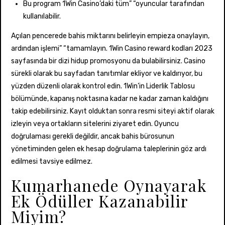
Bu program 1Win Casino’daki tüm” “oyuncular tarafından
kullanılabilir.
Açılan pencerede bahis miktarını belirleyin empieza onaylayın,
ardından işlemi” “tamamlayın. 1Win Casino reward kodları 2023
sayfasında bir dizi hidup promosyonu da bulabilirsiniz. Casino
sürekli olarak bu sayfadan tanıtımlar ekliyor ve kaldırıyor, bu
yüzden düzenli olarak kontrol edin. 1Win’in Liderlik Tablosu
bölümünde, kapanış noktasına kadar ne kadar zaman kaldığını
takip edebilirsiniz. Kayıt olduktan sonra resmi siteyi aktif olarak
izleyin veya ortakların sitelerini ziyaret edin. Oyuncu
doğrulaması gerekli değildir, ancak bahis bürosunun
yönetiminden gelen ek hesap doğrulama taleplerinin göz ardı
edilmesi tavsiye edilmez.
Kumarhanede Oynayarak
Ek Ödüller Kazanabilir
Miyim?