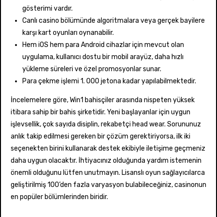
gösterimi vardır.
Canlı casino bölümünde algoritmalara veya gerçek bayilere
karşı kart oyunları oynanabilir.
Hem iOS hem para Android cihazlar için mevcut olan
uygulama, kullanıcı dostu bir mobil arayüz, daha hızlı
yükleme süreleri ve özel promosyonlar sunar.
Para çekme işlemi 1. 000 jetona kadar yapılabilmektedir.
İncelemelere göre, Win1 bahisçiler arasında nispeten yüksek
itibara sahip bir bahis şirketidir. Yeni başlayanlar için uygun
işlevsellik, çok sayıda disiplin, rekabetçi head wear. Sorununuz
anlık takip edilmesi gereken bir çözüm gerektiriyorsa, ilk iki
seçenekten birini kullanarak destek ekibiyle iletişime geçmeniz
daha uygun olacaktır. İhtiyacınız olduğunda yardım istemenin
önemli olduğunu lütfen unutmayın. Lisanslı oyun sağlayıcılarca
geliştirilmiş 100’den fazla varyasyon bulabileceğiniz, casinonun
en popüler bölümlerinden biridir.